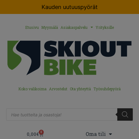
Kauden uutuuspyörät
Etusivu
Myymälä
Asiakaspalvelu
Yrityksille
Koko valikoima
Arvostelut
Ota yhteyttä
Työsuhdepyörä
0
Oma tili
0,00
€