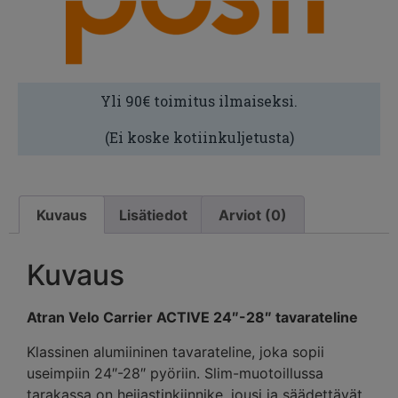
Yli 90€ toimitus ilmaiseksi.
(Ei koske kotiinkuljetusta)
Kuvaus
Lisätiedot
Arviot (0)
Kuvaus
Atran Velo Carrier ACTIVE 24″-28″ tavarateline
Klassinen alumiininen tavarateline, joka sopii
useimpiin 24″-28″ pyöriin. Slim-muotoillussa
tarakassa on heijastinkiinnike, jousi ja säädettävät