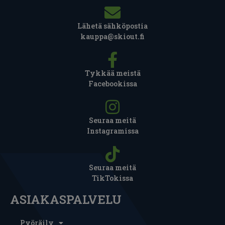
Lähetä sähköpostia
kauppa@skiout.fi
Tykkää meistä
Facebookissa
Seuraa meitä
Instagramissa
Seuraa meitä
TikTokissa
ASIAKASPALVELU
Pyöräily