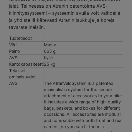
jalat. Telineessä on Atranin patentoima AVS-
kiinnityssysteemi – systeemin avulla voit vaihdella
ja yhdistellä kätevästi Atranin laukkuja ja koreja
tavaratelineisiin.
Tuotetiedot
Väri
Musta
Paino
665 g
AVS
Kyllä
Kantokapasiteetti
25 kg
Tekniset
ominaisuudet
AVS
The AtranVeloSystem is a patented,
minimalistic system for the secure
attachment of accessories to your bike.
It includes a wide range of high-quality
bags, baskets, and boxes for different
occasions. All accessories are modular
and compatible with both front and rear
carriers, so you can fit them in