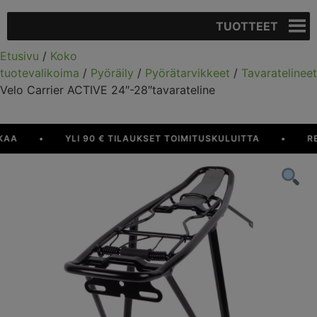
TUOTTEET
Etusivu
/
Koko
tuotevalikoima
/
Pyöräily
/
Pyörätarvikkeet
/
Tavaratelineet
Velo Carrier ACTIVE 24″-28″tavarateline
A
•
YLI 90 € TILAUKSET TOIMITUSKULUITTA
•
RESU