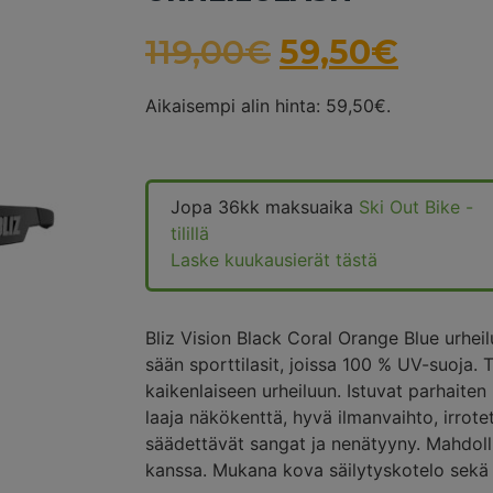
119,00
€
59,50
€
Aikaisempi alin hinta:
59,50
€
.
Jopa 36kk maksuaika
Ski Out Bike -
tilillä
Laske kuukausierät tästä
Bliz Vision Black Coral Orange Blue urheilul
sään sporttilasit, joissa 100 % UV-suoja. 
kaikenlaiseen urheiluun. Istuvat parhaiten
laaja näkökenttä, hyvä ilmanvaihto, irrot
säädettävät sangat ja nenätyyny. Mahdolli
kanssa. Mukana kova säilytyskotelo sekä 