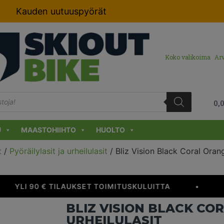
Kauden uutuuspyörät
Koko valikoima
Arv
0,
U
MAASTOHIIHTO
HUOLTO
t
/
Pyöräilylasit ja urheilulasit
/ Bliz Vision Black Coral Orang
YLI 90 € TILAUKSET TOIMITUSKULUITTA
•
R
BLIZ VISION BLACK CO
URHEILULASIT