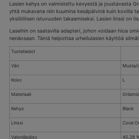
Lasien kehys on valmistettu kevyestä ja joustavasta Gr
yhtä mukavana niin kuumina kesäpäivinä kuin kovilla ta
yksilöllisen istuvuuden takaamiseksi. Lasien linssi on lis
Laseihin on saatavilla adapteri, johon voidaan hioa omi
nenäosaan. Tämä helpottaa urheilulasien käyttöä silmäla
Tuotetiedot
Väri
Musta/o
Koko
L
Materiaali
Grilami
Kehys
Black
Linssi
Coral O
Valonläpäisy
45,28 