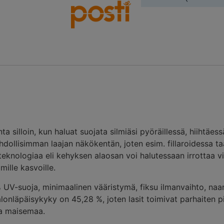
a silloin, kun haluat suojata silmiäsi pyöräillessä, hiihtäess
hdollisimman laajan näkökentän, joten esim. fillaroidessa t
teknologiaa eli kehyksen alaosan voi halutessaan irrottaa
ille kasvoille.
 UV-suoja, minimaalinen vääristymä, fiksu ilmanvaihto, na
alonläpäisykyky on 45,28 %, joten lasit toimivat parhaiten pil
taa maisemaa.