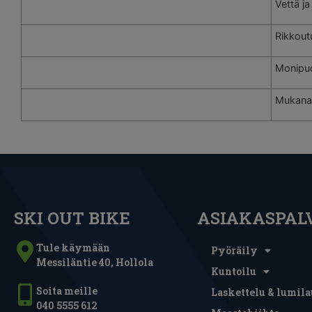
Vettä ja
Rikkout
Monipuo
Mukana 
SKI OUT BIKE
ASIAKASPAL
Tule käymään
Pyöräily
Messiläntie 40, Hollola
Kuntoilu
Soita meille
Laskettelu & lumila
040 5555 612