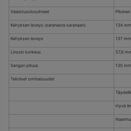
Valaistusolosuhteet
Pilvinen
Kehyksen leveys (saranasta saranaan)
134 m
Kehyksen leveys
137 m
Linssin korkeus
57,6 m
Sangan pituus
130 m
Tekniset ominaisuudet
Täydell
Hyvä il
Naarmu