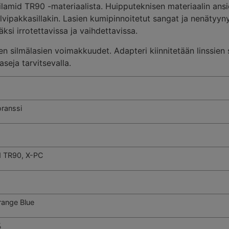
ilamid TR90 -materiaalista. Huipputeknisen materiaalin an
lvipakkasillakin. Lasien kumipinnoitetut sangat ja nenätyyn
äksi irrotettavissa ja vaihdettavissa.
en silmälasien voimakkuudet. Adapteri kiinnitetään linssien
seja tarvitsevalla.
ranssi
d TR90, X-PC
range Blue
%