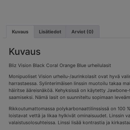
Kuvaus
Lisätiedot
Arviot (0)
Kuvaus
Bliz Vision Black Coral Orange Blue urheilulasit
Monipuoliset Vision urheilu-/aurinkolasit ovat hyvä valint
harrastaessa. Sylinterimäisen linssin muotoilu takaa ma
häiritse ääreisnäköä. Kehyksissä on käytetty Jawbone-
saamiseksi. Nämä lasit on suunniteltu sopimaan leveämm
Rikkoutumattomassa polykarbonaattilinssissä on 100 %
loistavat vettä ja likaa hylkivät ominaisuudet. Linssin v
valaistusolosuhteissa. Linssi lisää kontrastia ja kirkas