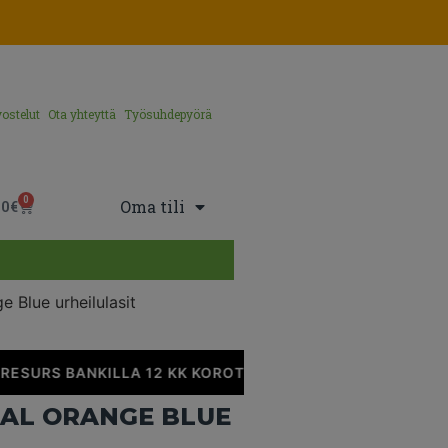
ostelut
Ota yhteyttä
Työsuhdepyörä
0
Oma tili
00
€
e Blue urheilulasit
ESURS BANKILLA 12 KK KOROTONTA MAKSUAIKAA
•
RAL ORANGE BLUE