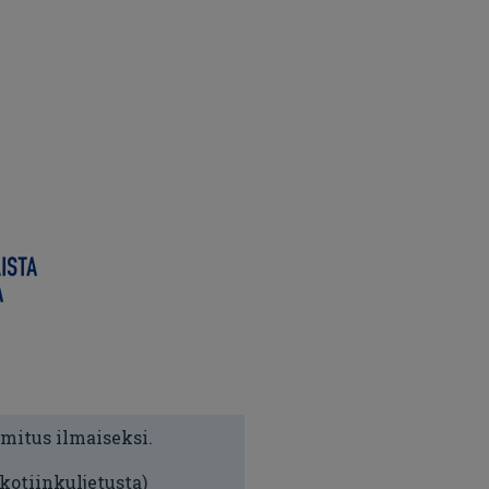
imitus ilmaiseksi.
 kotiinkuljetusta)