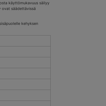
siosta käyttömukavuus säilyy
y ovat säädettävissä
 sisäpuolelle kehyksen