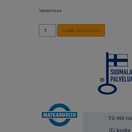
Varastossa
Lisää ostoskoriin
Yli 90€ to
(Ei koske