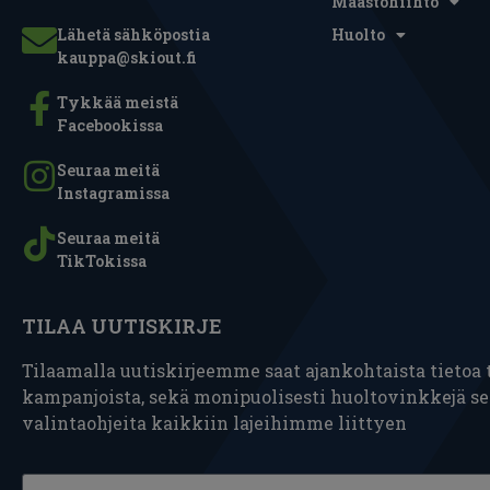
Maastohiihto
Lähetä sähköpostia
Huolto
kauppa@skiout.fi
Tykkää meistä
Facebookissa
Seuraa meitä
Instagramissa
Seuraa meitä
TikTokissa
TILAA UUTISKIRJE
Tilaamalla uutiskirjeemme saat ajankohtaista tietoa t
kampanjoista, sekä monipuolisesti huoltovinkkejä s
valintaohjeita kaikkiin lajeihimme liittyen