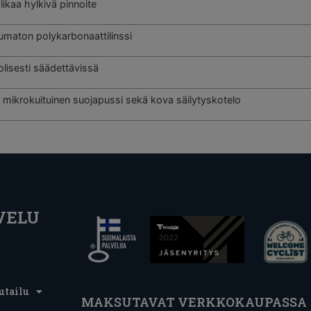
 likaa hylkivä pinnoite
umaton polykarbonaattilinssi
lisesti säädettävissä
mikrokuituinen suojapussi sekä kova säilytyskotelo
VELU
utailu
MAKSUTAVAT VERKKOKAUPASSA