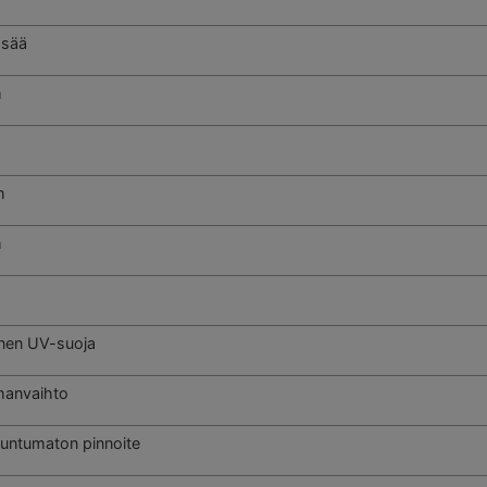
 sää
m
m
m
m
inen UV-suoja
manvaihto
untumaton pinnoite