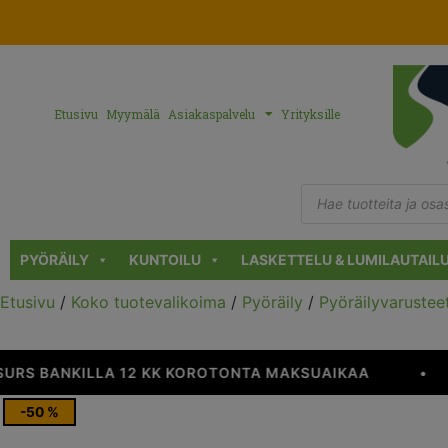
Etusivu
Myymälä
Asiakaspalvelu
Yrityksille
PYÖRÄILY
KUNTOILU
LASKETTELU & LUMILAUTAIL
Etusivu
/
Koko tuotevalikoima
/
Pyöräily
/
Pyöräilyvarustee
RS BANKILLA 12 KK KOROTONTA MAKSUAIKAA
•
-50 %