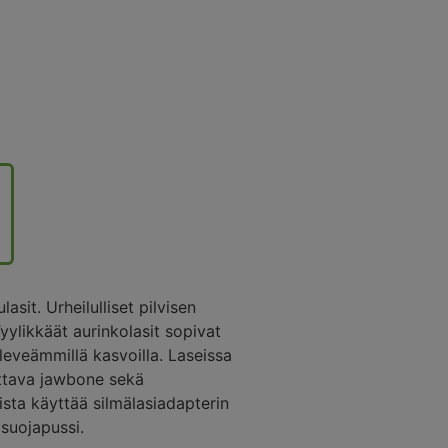
asit. Urheilulliset pilvisen
Tyylikkäät aurinkolasit sopivat
 leveämmillä kasvoilla. Laseissa
ettava jawbone sekä
sta käyttää silmälasiadapterin
suojapussi.