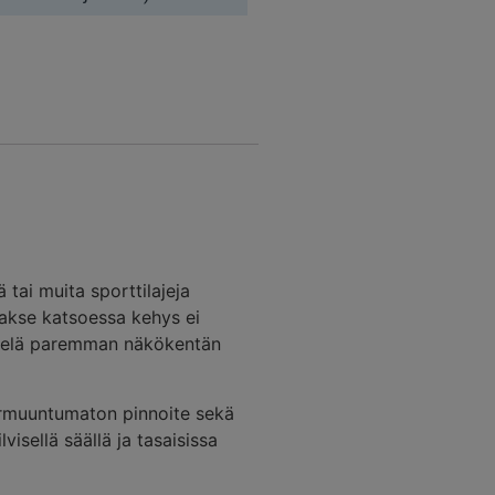
ä tai muita sporttilajeja
aakse katsoessa kehys ei
 vielä paremman näkökentän
armuuntumaton pinnoite sekä
visellä säällä ja tasaisissa