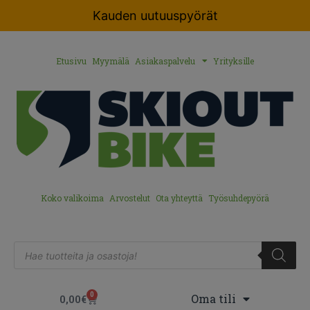
Kauden uutuuspyörät
Etusivu
Myymälä
Asiakaspalvelu
Yrityksille
Koko valikoima
Arvostelut
Ota yhteyttä
Työsuhdepyörä
0
Oma tili
0,00
€