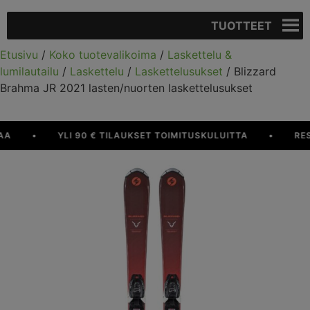
TUOTTEET
Etusivu
/
Koko tuotevalikoima
/
Laskettelu &
lumilautailu
/
Laskettelu
/
Laskettelusukset
/ Blizzard
Brahma JR 2021 lasten/nuorten laskettelusukset
•
YLI 90 € TILAUKSET TOIMITUSKULUITTA
•
RESUR