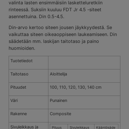
valinta lasten ensimmäisiin lasketteluretkiin
rinteessä. Suksiin kuuluu FDT Jr 4.5 -siteet
asennettuina. Din 0.5-4.5.
Din-arvo kertoo siteen jousen jäykkyydestä. Se
vaikuttaa siteen oikeaoppiseen laukeamiseen. Din
säädetään mm. laskijan taitotaso ja paino
huomioiden.
Tuotetiedot
Taitotaso
Aloittelija
Pituudet
100, 110, 120, 130, 140 cm
Väri
Punainen
Rakenne
Composite
Sivuleikkaus ja
Pituus
Sivuleikkaus
Kääntösäde