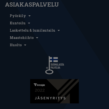
ASIAKASPALVELU
Pyöräily
Kuntoilu
Laskettelu & lumilautailu
Maastohiihto
Huolto