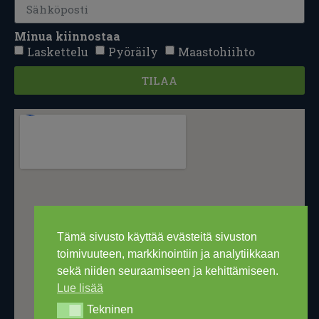
Minua kiinnostaa
Laskettelu
Pyöräily
Maastohiihto
TILAA
Tämä sivusto käyttää evästeitä sivuston
toimivuuteen, markkinointiin ja analytiikkaan
sekä niiden seuraamiseen ja kehittämiseen.
Lue lisää
Tekninen
Tekninen