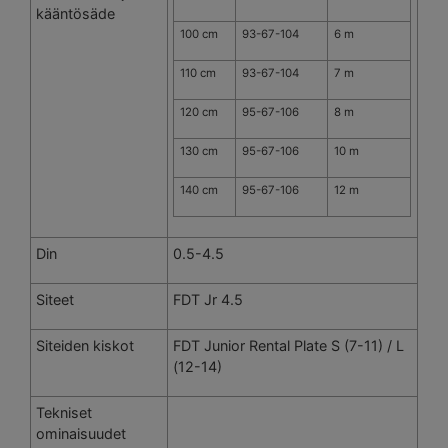
kääntösäde
100 cm
93-67-104
6 m
110 cm
93-67-104
7 m
120 cm
95-67-106
8 m
130 cm
95-67-106
10 m
140 cm
95-67-106
12 m
Din
0.5-4.5
Siteet
FDT Jr 4.5
Siteiden kiskot
FDT Junior Rental Plate S (7-11) / L
(12-14)
Tekniset
ominaisuudet