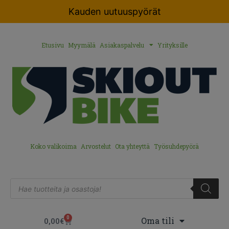
Kauden uutuuspyörät
Etusivu
Myymälä
Asiakaspalvelu
Yrityksille
Koko valikoima
Arvostelut
Ota yhteyttä
Työsuhdepyörä
0
Oma tili
0,00
€