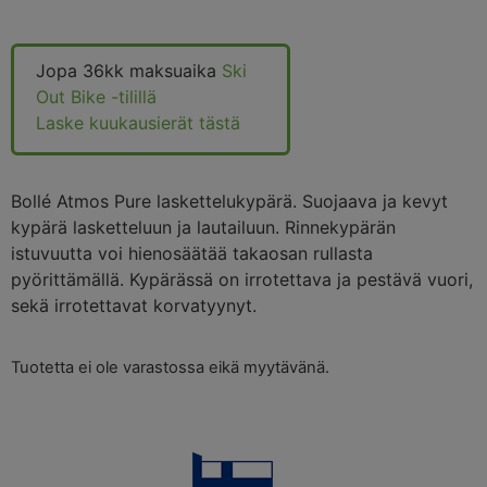
Jopa 36kk maksuaika
Ski
Out Bike -tilillä
Laske kuukausierät tästä
Bollé Atmos Pure laskettelukypärä. Suojaava ja kevyt
kypärä lasketteluun ja lautailuun. Rinnekypärän
istuvuutta voi hienosäätää takaosan rullasta
pyörittämällä. Kypärässä on irrotettava ja pestävä vuori,
sekä irrotettavat korvatyynyt.
Tuotetta ei ole varastossa eikä myytävänä.