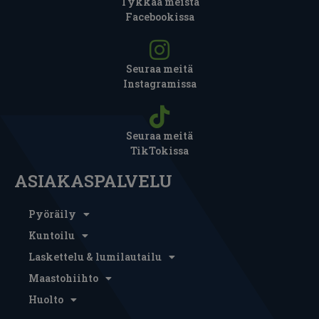
Tykkää meistä
Facebookissa
Seuraa meitä
Instagramissa
Seuraa meitä
TikTokissa
ASIAKASPALVELU
Pyöräily
Kuntoilu
Laskettelu & lumilautailu
Maastohiihto
Huolto