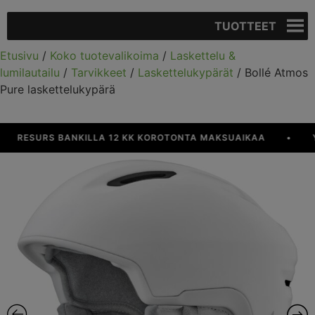
TUOTTEET
Etusivu
/
Koko tuotevalikoima
/
Laskettelu &
lumilautailu
/
Tarvikkeet
/
Laskettelukypärät
/ Bollé Atmos
Pure laskettelukypärä
RESURS BANKILLA 12 KK KOROTONTA MAKSUAIKAA
•
YLI