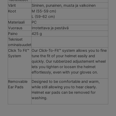
Värit
Sininen, punainen, musta ja valkoinen
Koot
M (55-59 cm)
L (59-62 cm)
Materiaali
PC
Vuoraus
Irrotettava ja pestävä
Paino
425 g
Tekniset
ominaisuudet
Click To Fit™
Our Click-To-Fit™ system allows you to fine
System
tune the fit of your helmet easily and
quickly. Our rubberized adjustement wheel
lets you tighten or loosen the helmet
effortlessly, even with your gloves on.
Removable
Designed to be comfortable and warm,
Ear Pads
while still allowing you to hear clearly.
Helmet ear pads can be removed for
washing.