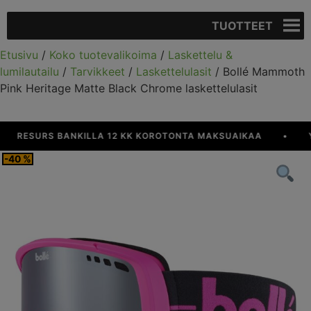
TUOTTEET
Etusivu
/
Koko tuotevalikoima
/
Laskettelu &
lumilautailu
/
Tarvikkeet
/
Laskettelulasit
/ Bollé Mammoth
Pink Heritage Matte Black Chrome laskettelulasit
RESURS BANKILLA 12 KK KOROTONTA MAKSUAIKAA
•
YLI
-40 %