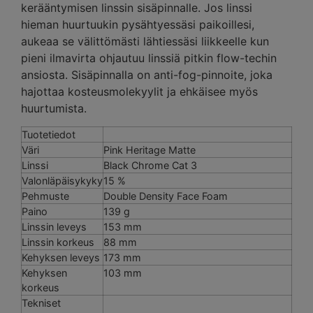
kerääntymisen linssin sisäpinnalle. Jos linssi
hieman huurtuukin pysähtyessäsi paikoillesi,
aukeaa se välittömästi lähtiessäsi liikkeelle kun
pieni ilmavirta ohjautuu linssiä pitkin flow-techin
ansiosta. Sisäpinnalla on anti-fog-pinnoite, joka
hajottaa kosteusmolekyylit ja ehkäisee myös
huurtumista.
Tuotetiedot
Väri
Pink Heritage Matte
Linssi
Black Chrome Cat 3
Valonläpäisykyky
15 %
Pehmuste
Double Density Face Foam
Paino
139 g
Linssin leveys
153 mm
Linssin korkeus
88 mm
Kehyksen leveys
173 mm
Kehyksen
103 mm
korkeus
Tekniset