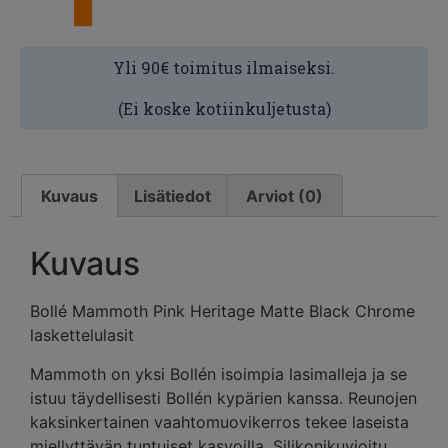
Yli 90€ toimitus ilmaiseksi.
(Ei koske kotiinkuljetusta)
Kuvaus
Lisätiedot
Arviot (0)
Kuvaus
Bollé Mammoth Pink Heritage Matte Black Chrome
laskettelulasit
Mammoth on yksi Bollén isoimpia lasimalleja ja se
istuu täydellisesti Bollén kypärien kanssa. Reunojen
kaksinkertainen vaahtomuovikerros tekee laseista
miellyttävän tuntuiset kasvoilla. Silikonikuvioitu