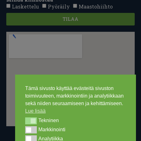
Laskettelu
Pyöräily
Maastohiihto
TILAA
Tämä sivusto käyttää evästeitä sivuston
toimivuuteen, markkinointiin ja analytiikkaan
sekä niiden seuraamiseen ja kehittämiseen.
Lue lisää
Tekninen
Tekninen
Markkinointi
Markkinointi
Analytiikka
Analytiikka