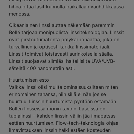
hihna pitää lasit kunnolla paikallaan vauhdikkaassa
menossa.
Oikeanlainen linssi auttaa näkemään paremmin
Bollé tarjoaa monipuolista linssiteknologiaa. Linssit
ovat pirstoutumatonta polykarbonaattia, joka on
turvallinen ja optisesti tarkka linssimateriaali.
Linssit toimivat loistavasti aurinkoisella säällä.
Linssit suojaavat silmiäsi haitallisilta UVA/UVB-
säteiltä 400 nanometriin asti.
Huurtumisen esto
Vaikka linssi olisi muilta ominaisuuksiltaan miten
erinomainen tahansa, niin sillä ei näe jos se
huurtuu. Linssin huurtumista pyritään estämään
Bollén linsseissä monin tavoin. Laseissa on
tuplalinssi – kahden linssin väliin jää ilmapatsas
estäen huurtumisen. Flow-tech-teknologia ohjaa
ilmavirtauksen linssin halki estäen kosteuden