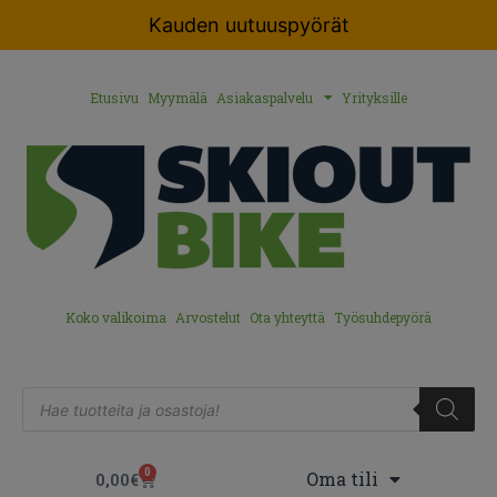
Kauden uutuuspyörät
Etusivu
Myymälä
Asiakaspalvelu
Yrityksille
Koko valikoima
Arvostelut
Ota yhteyttä
Työsuhdepyörä
0
Oma tili
0,00
€