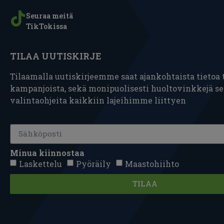
Seuraa meitä
TikTokissa
TILAA UUTISKIRJE
Tilaamalla uutiskirjeemme saat ajankohtaista tietoa t
kampanjoista, sekä monipuolisesti huoltovinkkejä s
valintaohjeita kaikkiin lajeihimme liittyen
Minua kiinnostaa
Laskettelu
Pyöräily
Maastohiihto
TILAA