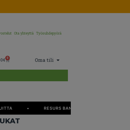
ostelut
Ota yhteyttä
Työsuhdepyörä
0
Oma tili
00
€
ITTA
•
RESURS BANKILLA 12 KK KOROTONTA M
SUKAT