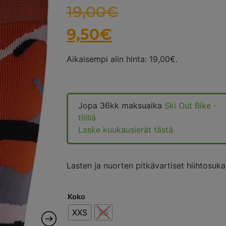
19,00
€
9,50
€
Aikaisempi alin hinta:
19,00
€
.
Jopa 36kk maksuaika
Ski Out Bike -
tilillä
Laske kuukausierät tästä
Lasten ja nuorten pitkävartiset hiihtosuka
Koko
XXS
XS