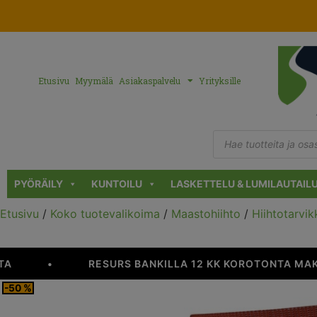
Etusivu
Myymälä
Asiakaspalvelu
Yrityksille
PYÖRÄILY
KUNTOILU
LASKETTELU & LUMILAUTAIL
Etusivu
/
Koko tuotevalikoima
/
Maastohiihto
/
Hiihtotarvik
A
•
RESURS BANKILLA 12 KK KOROTONTA MAK
-50 %