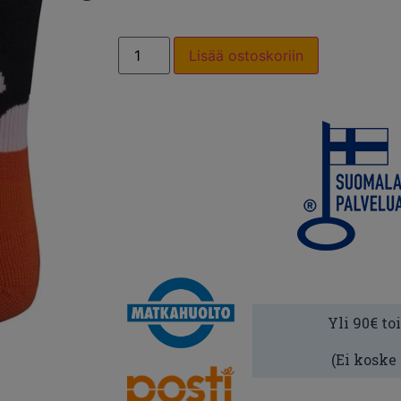
Lisää ostoskoriin
Yli 90€ to
(Ei koske