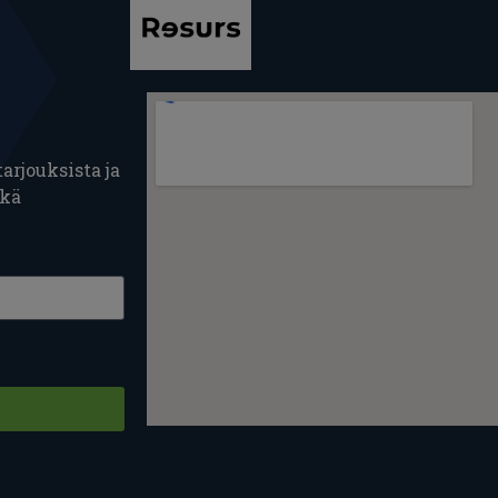
arjouksista ja
ekä