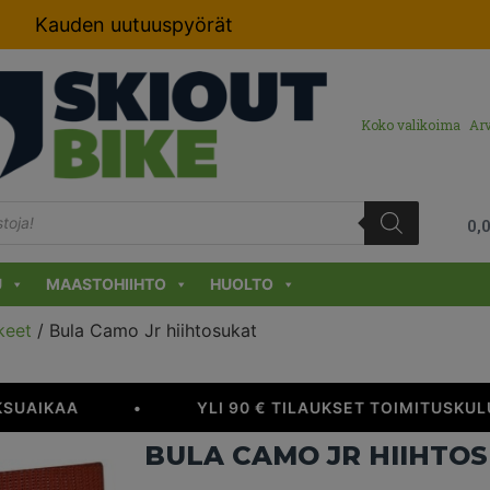
Kauden uutuuspyörät
Koko valikoima
Arv
0,
U
MAASTOHIIHTO
HUOLTO
keet
/ Bula Camo Jr hiihtosukat
SUAIKAA
•
YLI 90 € TILAUKSET TOIMITUSKULU
BULA CAMO JR HIIHTO