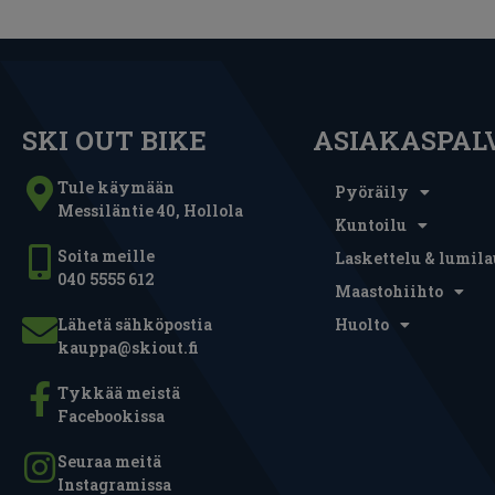
SKI OUT BIKE
ASIAKASPAL
Tule käymään
Pyöräily
Messiläntie 40, Hollola
Kuntoilu
Soita meille
Laskettelu & lumila
040 5555 612
Maastohiihto
Lähetä sähköpostia
Huolto
kauppa@skiout.fi
Tykkää meistä
Facebookissa
Seuraa meitä
Instagramissa