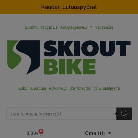
Kauden uutuuspyörät
Etusivu
Myymälä
Asiakaspalvelu
Yrityksille
Koko valikoima
Arvostelut
Ota yhteyttä
Työsuhdepyörä
0
Oma tili
0,00
€