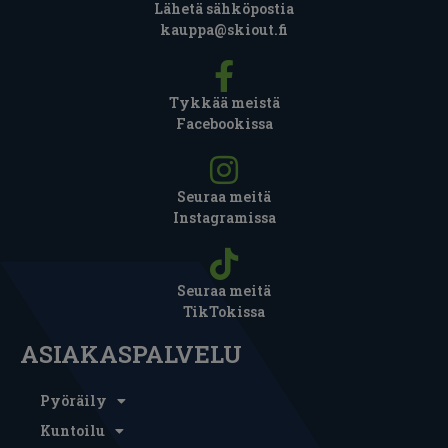
Lähetä sähköpostia
kauppa@skiout.fi
Tykkää meistä
Facebookissa
Seuraa meitä
Instagramissa
Seuraa meitä
TikTokissa
ASIAKASPALVELU
Pyöräily
Kuntoilu