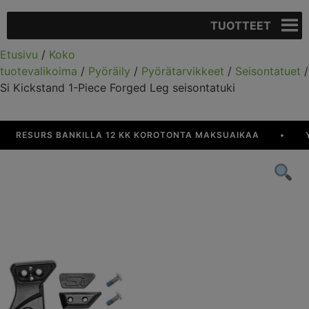
TUOTTEET
Etusivu
/
Koko
tuotevalikoima
/
Pyöräily
/
Pyörätarvikkeet
/
Seisontatuet
/
Si Kickstand 1-Piece Forged Leg seisontatuki
RESURS BANKILLA 12 KK KOROTONTA MAKSUAIKAA
•
YLI