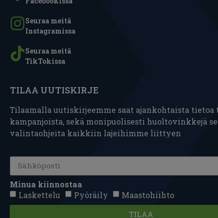
Facebookissa
Seuraa meitä
Instagramissa
Seuraa meitä
TikTokissa
TILAA UUTISKIRJE
Tilaamalla uutiskirjeemme saat ajankohtaista tietoa t
kampanjoista, sekä monipuolisesti huoltovinkkejä s
valintaohjeita kaikkiin lajeihimme liittyen
Minua kiinnostaa
Laskettelu
Pyöräily
Maastohiihto
TILAA