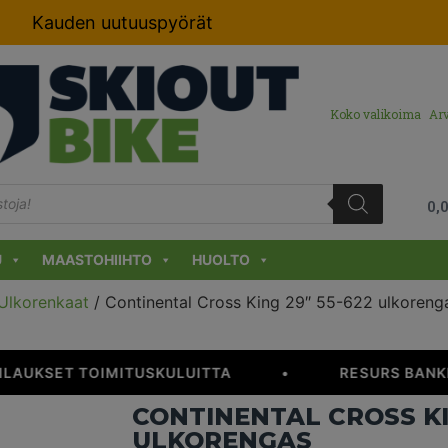
Kauden uutuuspyörät
Koko valikoima
Arv
0,
U
MAASTOHIIHTO
HUOLTO
Ulkorenkaat
/ Continental Cross King 29″ 55-622 ulkoreng
ILAUKSET TOIMITUSKULUITTA
•
RESURS BANKI
CONTINENTAL CROSS KIN
ULKORENGAS