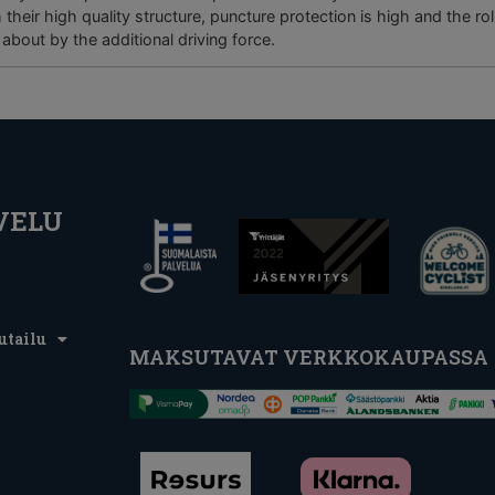
heir high quality structure, puncture protection is high and the roll
bout by the additional driving force.
VELU
utailu
MAKSUTAVAT VERKKOKAUPASSA