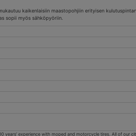
ukautuu kaikenlaisiin maastopohjiin erityisen kulutuspinta
as sopii myös sähköpyöriin.
00 years‘ experience with moped and motorcycle tires. All of our city