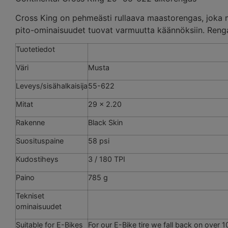
Cross King on pehmeästi rullaava maastorengas, joka m
pito-ominaisuudet tuovat varmuutta käännöksiin. Reng
Tuotetiedot
Väri
Musta
Leveys/sisähalkaisija
55-622
Mitat
29 x 2.20
Rakenne
Black Skin
Suosituspaine
58 psi
Kudostiheys
3 / 180 TPI
Paino
785 g
Tekniset
ominaisuudet
Suitable for E-Bikes
For our E-Bike tire we fall back on over 1