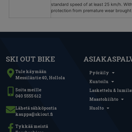
standard speed of at least 25 km/h. With t
protection from premature wear brought a
SKI OUT BIKE
ASIAKASPAL
Tule käymään
Pyöräily
Messiläntie 40, Hollola
Kuntoilu
Soita meille
Laskettelu & lumila
040 5555 612
Maastohiihto
Lähetä sähköpostia
Huolto
kauppa@skiout.fi
Tykkää meistä