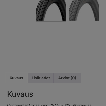
Kuvaus
Lisätiedot
Arviot (0)
Kuvaus
Continental Cross King 29″ 55-622 ulkorengas