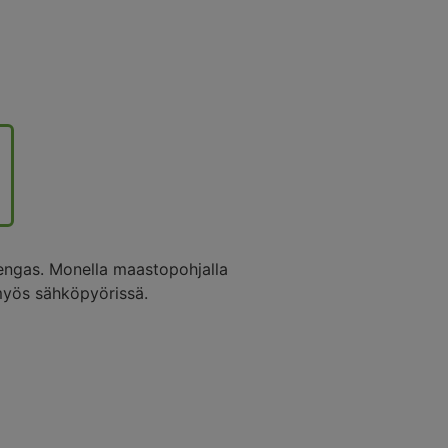
engas. Monella maastopohjalla
myös sähköpyörissä.