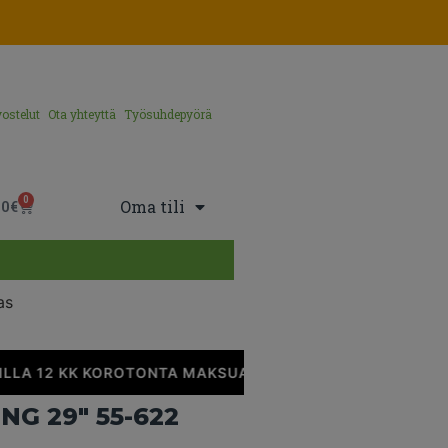
ostelut
Ota yhteyttä
Työsuhdepyörä
0
Oma tili
00
€
as
LLA 12 KK KOROTONTA MAKSUAIKAA
•
G 29″ 55-622