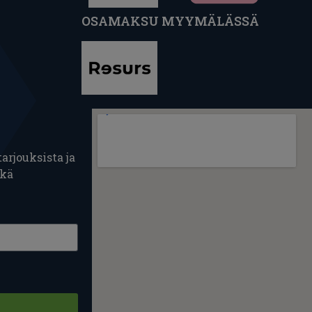
OSAMAKSU MYYMÄLÄSSÄ
arjouksista ja
ekä