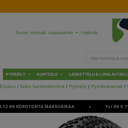
Etusivu
Myymälä
Asiakaspalvelu
Yrityksille
PYÖRÄILY
KUNTOILU
LASKETTELU & LUMILAUTAIL
Etusivu
/
Koko tuotevalikoima
/
Pyöräily
/
Pyörävaraosat
/
 12 KK KOROTONTA MAKSUAIKAA
•
YLI 90 € T