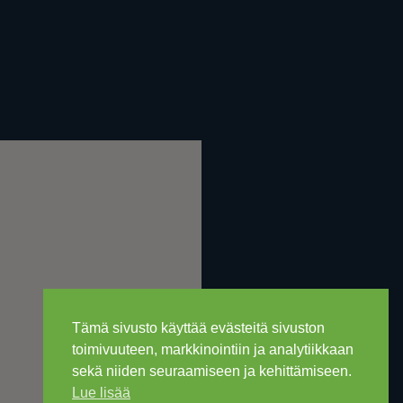
Tämä sivusto käyttää evästeitä sivuston
toimivuuteen, markkinointiin ja analytiikkaan
sekä niiden seuraamiseen ja kehittämiseen.
Lue lisää