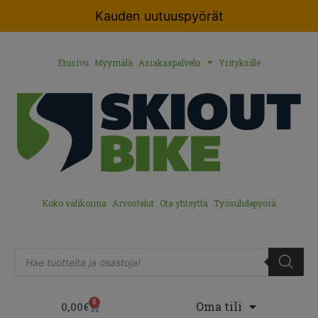
Kauden uutuuspyörät
Etusivu
Myymälä
Asiakaspalvelu
Yrityksille
Koko valikoima
Arvostelut
Ota yhteyttä
Työsuhdepyörä
0
Oma tili
0,00
€