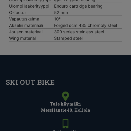
Ulompi laakerityyppi
Enduro cartridge bearing
Q-factor
52 mm
Vapautuskulma
10°
Akselin materiaali
Forged scm 435 chromoly steel
Jousen materiaali
300 series stainless steel
Wing material
Stamped steel
SKI OUT BIKE
Tule käymään
Messiläntie 40, Hollola