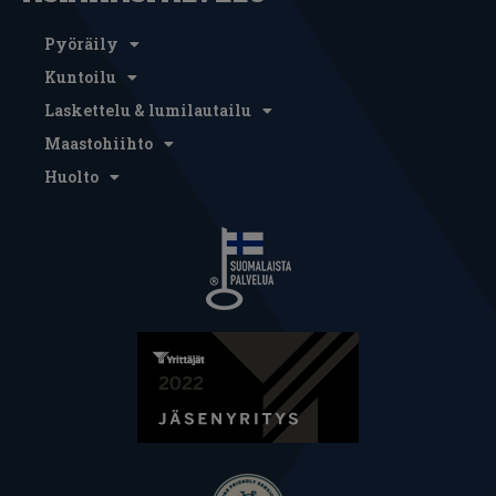
Pyöräily
Kuntoilu
Laskettelu & lumilautailu
Maastohiihto
Huolto