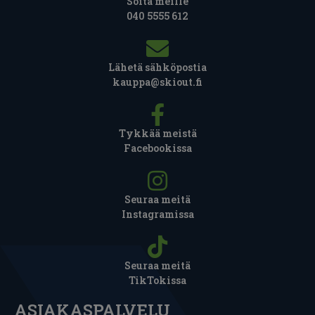
Soita meille
040 5555 612
Lähetä sähköpostia
kauppa@skiout.fi
Tykkää meistä
Facebookissa
Seuraa meitä
Instagramissa
Seuraa meitä
TikTokissa
ASIAKASPALVELU