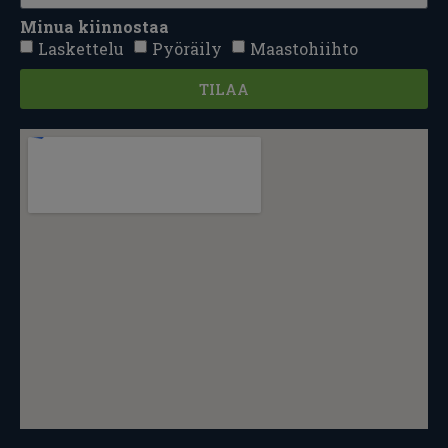
Minua kiinnostaa
Laskettelu
Pyöräily
Maastohiihto
TILAA