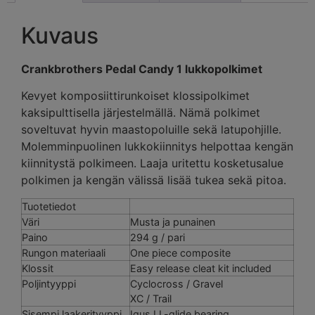
Kuvaus
Crankbrothers Pedal Candy 1 lukkopolkimet
Kevyet komposiittirunkoiset klossipolkimet
kaksipulttisella järjestelmällä. Nämä polkimet
soveltuvat hyvin maastopoluille sekä latupohjille.
Molemminpuolinen lukkokiinnitys helpottaa kengän
kiinnitystä polkimeen. Laaja uritettu kosketusalue
polkimen ja kengän välissä lisää tukea sekä pitoa.
Tuotetiedot
Väri
Musta ja punainen
Paino
294 g / pari
Rungon materiaali
One piece composite
Klossit
Easy release cleat kit included
Poljintyyppi
Cyclocross / Gravel
XC / Trail
Sisempi laakerityyppi
Igus LL-glide bearing