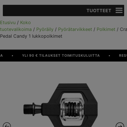
TUOTTEET
Etusivu
/
Koko
tuotevalikoima
/
Pyöräily
/
Pyörätarvikkeet
/
Polkimet
/ Cr
Pedal Candy 1 lukkopolkimet
•
YLI 90 € TILAUKSET TOIMITUSKULUITTA
•
RESURS