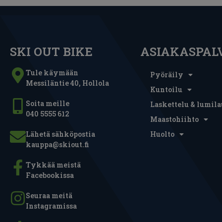
SKI OUT BIKE
ASIAKASPAL
Tule käymään
Pyöräily
Messiläntie 40, Hollola
Kuntoilu
Soita meille
Laskettelu & lumila
040 5555 612
Maastohiihto
Lähetä sähköpostia
Huolto
kauppa@skiout.fi
Tykkää meistä
Facebookissa
Seuraa meitä
Instagramissa