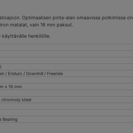
maastoajoon. Optimaalisen pinta-alan omaavissa polkimissa 
siron matalat, vain 16 mm paksut.
äyttävälle henkilölle.
)
ain / Enduro / Downhill / Freeride
mm x 16 mm
 chromoly steel
e Bearing