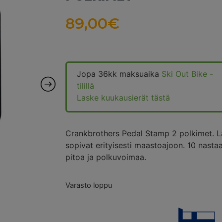
89,00
€
Jopa 36kk maksuaika
Ski Out Bike -
tilillä
Laske kuukausierät tästä
Crankbrothers Pedal Stamp 2 polkimet. La
sopivat erityisesti maastoajoon. 10 nast
pitoa ja polkuvoimaa.
Varasto loppu