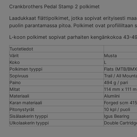
Crankbrothers Pedal Stamp 2 polkimet
Laadukkaat flättipolkimet, jotka sopivat erityisesti 
puolin parantamassa pitoa. Polkimet ovat profiililtaan 
L-koon polkimet sopivat parhaiten kengänkokoa 43-49 k
Tuotetiedot
Värit
Musta
Koko
L
Polkimen tyyppi
Flats (MTB/BMX
Sopivuus
Trail / All Mount
Paino
494 g / pari
Mitat
114 mm x 111 
Materiaali
Alumiini
Karan materiaali
Forged scm 415
Pitonystyrät
10 kpl / puoli
Sisälaakerin tyyppi
Igus Bearing
Ulkolaakerin tyyppi
Double Cartridg