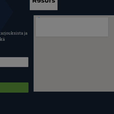
arjouksista ja
ekä