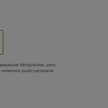
adukkaat flättipolkimet, jotka
aa molemmin puolin parantavat