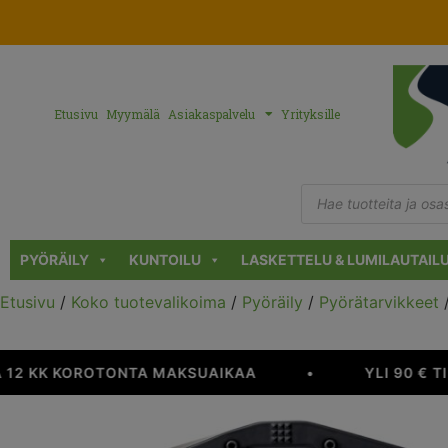
Etusivu
Myymälä
Asiakaspalvelu
Yrityksille
PYÖRÄILY
KUNTOILU
LASKETTELU & LUMILAUTAIL
Etusivu
/
Koko tuotevalikoima
/
Pyöräily
/
Pyörätarvikkeet
 12 KK KOROTONTA MAKSUAIKAA
•
YLI 90 € T