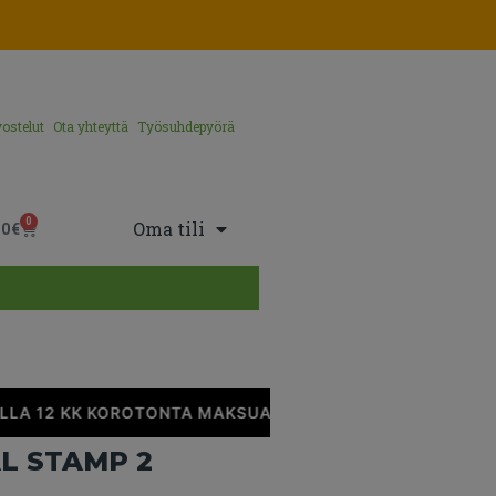
ostelut
Ota yhteyttä
Työsuhdepyörä
0
Oma tili
00
€
LA 12 KK KOROTONTA MAKSUAIKAA
•
L STAMP 2