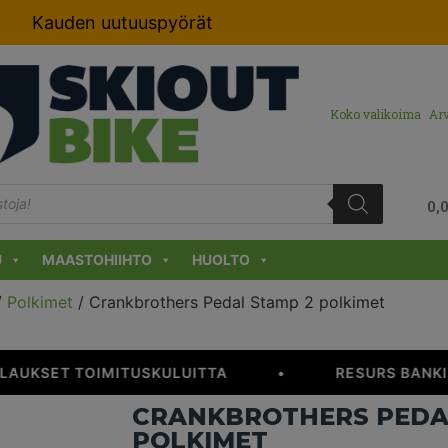
Kauden uutuuspyörät
Koko valikoima
Arv
0,
U
MAASTOHIIHTO
HUOLTO
/
Polkimet
/ Crankbrothers Pedal Stamp 2 polkimet
ILAUKSET TOIMITUSKULUITTA
•
RESURS BANKIL
CRANKBROTHERS PEDA
POLKIMET