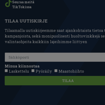
Seuraa meitä
TikTokissa
TILAA UUTISKIRJE
Tilaamalla uutiskirjeemme saat ajankohtaista tietoa t
kampanjoista, sekä monipuolisesti huoltovinkkejä s
valintaohjeita kaikkiin lajeihimme liittyen
Minua kiinnostaa
Laskettelu
Pyöräily
Maastohiihto
TILAA