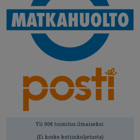
Yli 90€ toimitus ilmaiseksi.
(Ei koske kotiinkuljetusta)