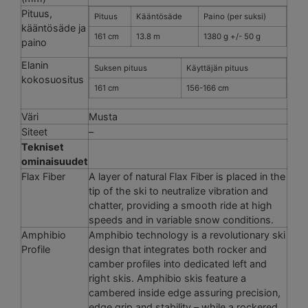
Pituus,
Pituus
Kääntösäde
Paino (per suksi)
kääntösäde ja
161 cm
13.8 m
1380 g +/- 50 g
paino
Elanin
Suksen pituus
Käyttäjän pituus
kokosuositus
161 cm
156-166 cm
Väri
Musta
Siteet
–
Tekniset
ominaisuudet
Flax Fiber
A layer of natural Flax Fiber is placed in the
tip of the ski to neutralize vibration and
chatter, providing a smooth ride at high
speeds and in variable snow conditions.
Amphibio
Amphibio technology is a revolutionary ski
Profile
design that integrates both rocker and
camber profiles into dedicated left and
right skis. Amphibio skis feature a
cambered inside edge assuring precision,
edge grip and stability – while a rockered