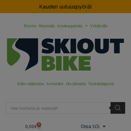
Kauden uutuuspyörät
Etusivu
Myymälä
Asiakaspalvelu
Yrityksille
Koko valikoima
Arvostelut
Ota yhteyttä
Työsuhdepyörä
0
Oma tili
0,00
€