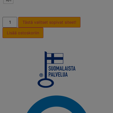
Tästä valitset sopivat siteet!
Lisää ostoskoriin