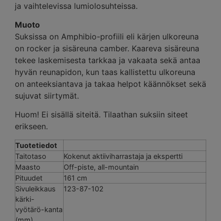
ja vaihtelevissa lumiolosuhteissa.
Muoto
Suksissa on Amphibio-profiili eli kärjen ulkoreuna
on rocker ja sisäreuna camber. Kaareva sisäreuna
tekee laskemisesta tarkkaa ja vakaata sekä antaa
hyvän reunapidon, kun taas kallistettu ulkoreuna
on anteeksiantava ja takaa helpot käännökset sekä
sujuvat siirtymät.
Huom! Ei sisällä siteitä. Tilaathan suksiin siteet
erikseen.
Tuotetiedot
Taitotaso
Kokenut aktiiviharrastaja ja ekspertti
Maasto
Off-piste, all-mountain
Pituudet
161 cm
Sivuleikkaus
123-87-102
kärki-
vyötärö-kanta
(mm)