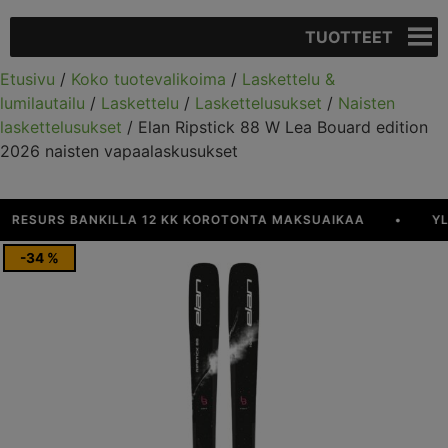
TUOTTEET
Etusivu
/
Koko tuotevalikoima
/
Laskettelu &
lumilautailu
/
Laskettelu
/
Laskettelusukset
/
Naisten
laskettelusukset
/ Elan Ripstick 88 W Lea Bouard edition
2026 naisten vapaalaskusukset
SURS BANKILLA 12 KK KOROTONTA MAKSUAIKAA
•
YLI 9
-34 %