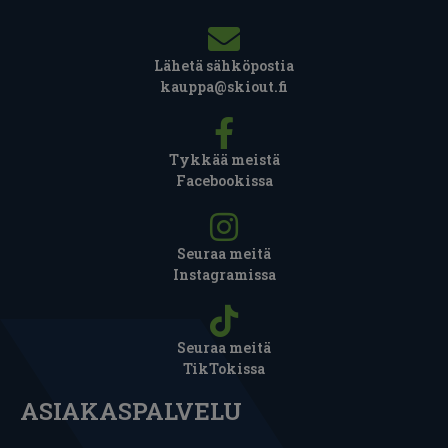
Lähetä sähköpostia
kauppa@skiout.fi
Tykkää meistä
Facebookissa
Seuraa meitä
Instagramissa
Seuraa meitä
TikTokissa
ASIAKASPALVELU