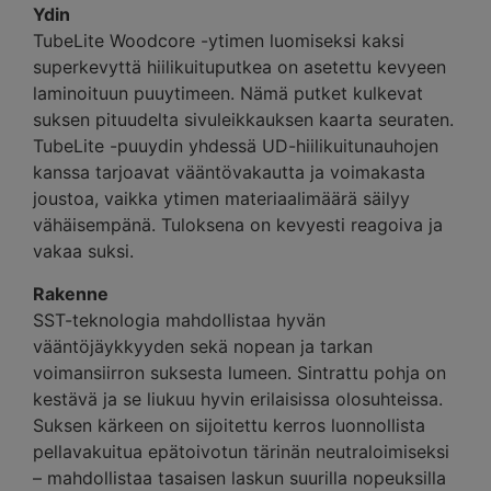
Ydin
TubeLite Woodcore -ytimen luomiseksi kaksi
superkevyttä hiilikuituputkea on asetettu kevyeen
laminoituun puuytimeen. Nämä putket kulkevat
suksen pituudelta sivuleikkauksen kaarta seuraten.
TubeLite -puuydin yhdessä UD-hiilikuitunauhojen
kanssa tarjoavat vääntövakautta ja voimakasta
joustoa, vaikka ytimen materiaalimäärä säilyy
vähäisempänä. Tuloksena on kevyesti reagoiva ja
vakaa suksi.
Rakenne
SST-teknologia mahdollistaa hyvän
vääntöjäykkyyden sekä nopean ja tarkan
voimansiirron suksesta lumeen. Sintrattu pohja on
kestävä ja se liukuu hyvin erilaisissa olosuhteissa.
Suksen kärkeen on sijoitettu kerros luonnollista
pellavakuitua epätoivotun tärinän neutraloimiseksi
– mahdollistaa tasaisen laskun suurilla nopeuksilla