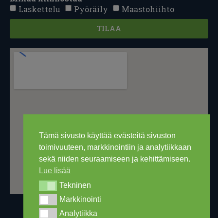
Laskettelu
Pyöräily
Maastohiihto
TILAA
Tämä sivusto käyttää evästeitä sivuston
toimivuuteen, markkinointiin ja analytiikkaan
sekä niiden seuraamiseen ja kehittämiseen.
Lue lisää
Tekninen
Tekninen
Markkinointi
Markkinointi
Analytiikka
Analytiikka