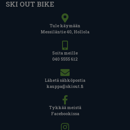
SKI OUT BIKE
Tule käymään
Messiläntie 40, Hollola
Soita meille
040 5555 612
Lähetä sähköpostia
kauppa@skiout.fi
Tykkää meistä
Facebookissa