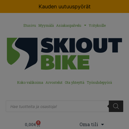
Kauden uutuuspyörät
Etusivu
Myymälä
Asiakaspalvelu
Yrityksille
Koko valikoima
Arvostelut
Ota yhteyttä
Työsuhdepyörä
0
Oma tili
0,00
€