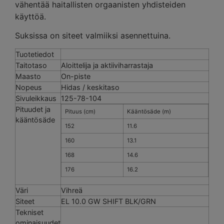
vähentää haitallisten orgaanisten yhdisteiden
käyttöä.
Suksissa on siteet valmiiksi asennettuina.
Tuotetiedot
Taitotaso
Aloittelija ja aktiiviharrastaja
Maasto
On-piste
Nopeus
Hidas / keskitaso
Sivuleikkaus
125-78-104
Pituudet ja
Pituus (cm)
Kääntösäde (m)
kääntösäde
152
11.6
160
13.1
168
14.6
176
16.2
Väri
Vihreä
Siteet
EL 10.0 GW SHIFT BLK/GRN
Tekniset
ominaisuudet