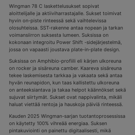
Wingman 78 C laskettelusukset sopivat
aloittelijalle ja aktiiviharrastajalle. Sukset toimivat
hyvin on-piste rinteessä sekä vaihtelevissa
olosuhteissa. SST-rakenne antaa nopean ja tarkan
voimansiirron suksesta lumeen. Suksissa on
kokonaan integroitu Power Shift -sidejärjestelmä,
jossa on vapaasti joustava plate-in-plate design.
Suksissa on Amphibio-profiili eli kärjen ulkoreuna
on rocker ja sisäreuna camber. Kaareva sisäreuna
tekee laskemisesta tarkkaa ja vakaata sekä antaa
hyvän reunapidon, kun taas kallistettu ulkoreuna
on anteeksiantava ja takaa helpot käännökset sekä
sujuvat siirtymät. Sukset ovat nappivalinta, mikäli
haluat viettää rentoja ja hauskoja päiviä rinteessä.
Kauden 2025 Wingman-sarjan tuotantoprosessissa
on käytetty 100% vihreää energiaa. Suksen
pintakuviointi on painettu digitaalisesti, mikä