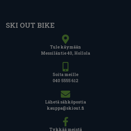
SKI OUT BIKE
Tule käymään
Messiläntie 40, Hollola
Soita meille
040 5555 612
Lähetä sähköpostia
kauppa@skiout.fi
Tykkää meistä