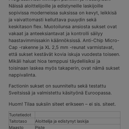
Näissä aloittelijoille ja edistyneille laskijoille
sopivissa moderneissa suksissa on kevyt, leikkisä
ja vaivattomasti kelluttava puuydin sekä
keskitason flex. Muotoilunsa ansiosta sukset ovat
vakaat ja anteeksiantavat ja kontrolli säilyy
haastavimmissakin käännöksissä. Anti-Chip Micro-
Cap -rakenne ja XL 2,5 mm -reunat varmistavat,
että sukset kestävät kovia iskuja vuodesta toiseen.
Mikäli haluat hioa temppusi täydellisiksi ja
toisinaan laskea myös takaperin, ovat nämä sukset
nappivalinta.
Factionin sukset on suunniteltu sekä testattu
Sveitsissä ja valmistettu käsityönä Euroopassa.
Huom! Tilaa suksiin siteet erikseen – ei sis. siteet.
Tuotetiedot
Taitotaso
Aloittelija ja edistynyt laskija
Maasto
Piste