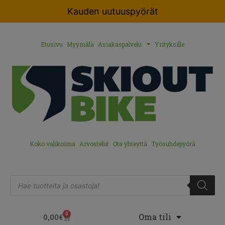
Kauden uutuuspyörät
Etusivu
Myymälä
Asiakaspalvelu
Yrityksille
Koko valikoima
Arvostelut
Ota yhteyttä
Työsuhdepyörä
0
Oma tili
0,00
€