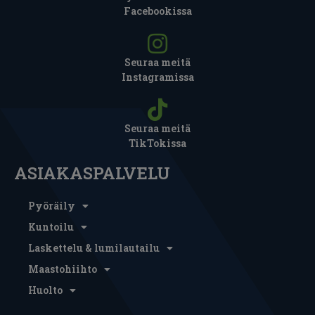
Facebookissa
Seuraa meitä
Instagramissa
Seuraa meitä
TikTokissa
ASIAKASPALVELU
Pyöräily
Kuntoilu
Laskettelu & lumilautailu
Maastohiihto
Huolto