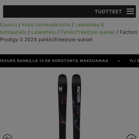
TUOTTEET
Etusivu
/
Koko tuotevalikoima
/
Laskettelu &
lumilautailu
/
Laskettelu
/
Parkki/freestyle-sukset
/ Faction
Prodigy 0 2024 parkki/freestyle-sukset
URS BANKILLA 12 KK KOROTONTA MAKSUAIKAA
•
YLI 90 