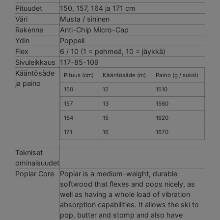
Pituudet
150, 157, 164 ja 171 cm
Väri
Musta / sininen
Rakenne
Anti-Chip Micro-Cap
Ydin
Poppeli
Flex
6 / 10 (1 = pehmeä, 10 = jäykkä)
Sivuleikkaus
117-85-109
Kääntösäde
Pituus (cm)
Kääntösäde (m)
Paino (g / suksi)
ja paino
150
12
1510
157
13
1560
164
15
1620
171
16
1670
Tekniset
ominaisuudet
Poplar Core
Poplar is a medium-weight, durable
softwood that flexes and pops nicely, as
well as having a whole load of vibration
absorption capabilities. It allows the ski to
pop, butter and stomp and also have