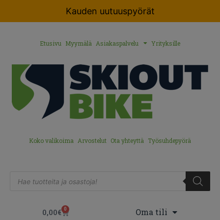
Kauden uutuuspyörät
Etusivu
Myymälä
Asiakaspalvelu
Yrityksille
Koko valikoima
Arvostelut
Ota yhteyttä
Työsuhdepyörä
0
Oma tili
0,00
€