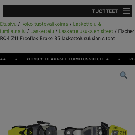
TUOTTEET
Etusivu
/
Koko tuotevalikoima
/
Laskettelu &
lumilautailu
/
Laskettelu
/
Laskettelusuksien siteet
/ Fischer
RC4 Z11 Freeflex Brake 85 laskettelusuksien siteet
•
YLI 90 € TILAUKSET TOIMITUSKULUITTA
•
RESU