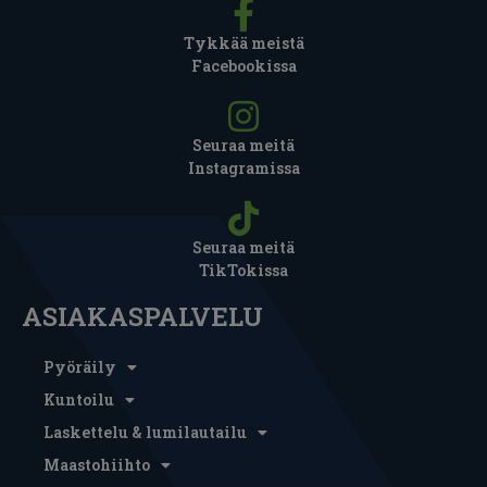
Tykkää meistä
Facebookissa
Seuraa meitä
Instagramissa
Seuraa meitä
TikTokissa
ASIAKASPALVELU
Pyöräily
Kuntoilu
Laskettelu & lumilautailu
Maastohiihto