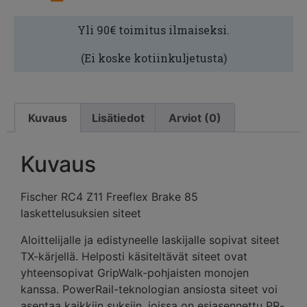
Yli 90€ toimitus ilmaiseksi.
(Ei koske kotiinkuljetusta)
Kuvaus
Lisätiedot
Arviot (0)
Kuvaus
Fischer RC4 Z11 Freeflex Brake 85
laskettelusuksien siteet
Aloittelijalle ja edistyneelle laskijalle sopivat siteet
TX-kärjellä. Helposti käsiteltävät siteet ovat
yhteensopivat GripWalk-pohjaisten monojen
kanssa. PowerRail-teknologian ansiosta siteet voi
asentaa kaikkiin suksiin, joissa on esiasennettu PR-