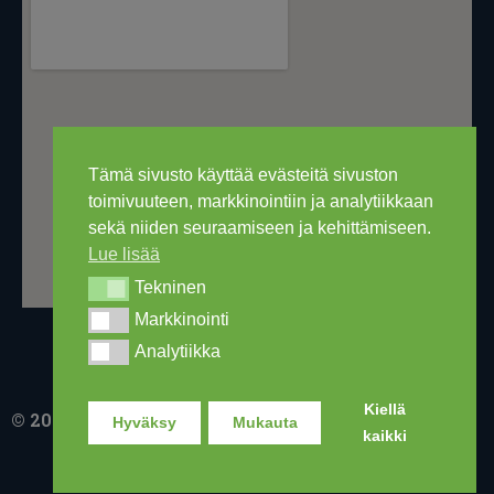
Tämä sivusto käyttää evästeitä sivuston
toimivuuteen, markkinointiin ja analytiikkaan
sekä niiden seuraamiseen ja kehittämiseen.
Lue lisää
Tekninen
Tekninen
Markkinointi
Markkinointi
Analytiikka
Analytiikka
Kiellä
© 2016-2026 Ski Out Bike, Ski-Outlet Finland Oy
Hyväksy
Mukauta
kaikki