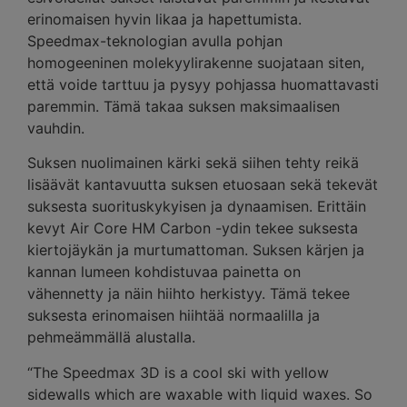
erinomaisen hyvin likaa ja hapettumista.
Speedmax-teknologian avulla pohjan
homogeeninen molekyylirakenne suojataan siten,
että voide tarttuu ja pysyy pohjassa huomattavasti
paremmin. Tämä takaa suksen maksimaalisen
vauhdin.
Suksen nuolimainen kärki sekä siihen tehty reikä
lisäävät kantavuutta suksen etuosaan sekä tekevät
suksesta suorituskykyisen ja dynaamisen. Erittäin
kevyt Air Core HM Carbon -ydin tekee suksesta
kiertojäykän ja murtumattoman. Suksen kärjen ja
kannan lumeen kohdistuvaa painetta on
vähennetty ja näin hiihto herkistyy. Tämä tekee
suksesta erinomaisen hiihtää normaalilla ja
pehmeämmällä alustalla.
“The Speedmax 3D is a cool ski with yellow
sidewalls which are waxable with liquid waxes. So