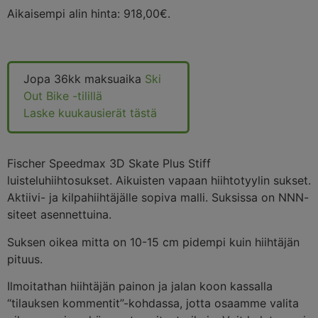
Aikaisempi alin hinta:
918,00
€
.
Jopa 36kk maksuaika
Ski
Out Bike -tilillä
Laske kuukausierät tästä
Fischer Speedmax 3D Skate Plus Stiff
luisteluhiihtosukset. Aikuisten vapaan hiihtotyylin sukset.
Aktiivi- ja kilpahiihtäjälle sopiva malli. Suksissa on NNN-
siteet asennettuina.
Suksen oikea mitta on 10-15 cm pidempi kuin hiihtäjän
pituus.
Ilmoitathan hiihtäjän painon ja jalan koon kassalla
“tilauksen kommentit”-kohdassa, jotta osaamme valita