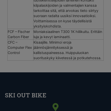
tuotekehittelijöiden läheinen kontakti
kilpalaskijoiden ja valmentajien kanssa
tarkoittaa sitä, että arvokas tieto siirtyy
suoraan radalta uusiksi innovaatioiksi.
Voittamisessa on kyse täydellisistä
yksityiskohdista.
FCF – Fischer
Moniaksiaalinen T300 1K hiilikuitu. Erittäin
Carbon Fiber
luja ja kevyt laminaatti.
CFC –
Kisaajille. Minimoi eroja
Computer Flex
jäännösjännityksessä ja
Control
kallistuspaineessa. Huippuluokan
suorituskyky kiivetessä ja potkutehossa.
SKI OUT BIKE