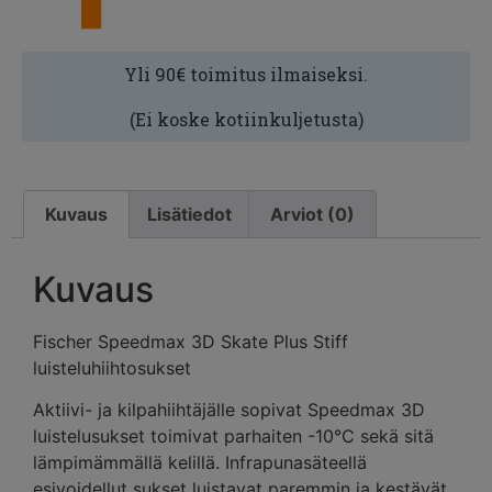
Yli 90€ toimitus ilmaiseksi.
(Ei koske kotiinkuljetusta)
Kuvaus
Lisätiedot
Arviot (0)
Kuvaus
Fischer Speedmax 3D Skate Plus Stiff
luisteluhiihtosukset
Aktiivi- ja kilpahiihtäjälle sopivat Speedmax 3D
luistelusukset toimivat parhaiten -10°C sekä sitä
lämpimämmällä kelillä. Infrapunasäteellä
esivoidellut sukset luistavat paremmin ja kestävät