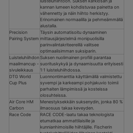
luisteluhiihtoon. Suksen kärkiosan ja
kannan lumeen kohdistuvaa painetta on
vähennetty ja näin hiihto herkistyy.
Erinomainen normaalilla ja pehmeämmällä
alustalla.
Precision
Täysin automatisoitu dynaaminen
Pairing System
mittausjärjestelmä monipuolisilla
parinvalintakriteereillä valitsee
optimaalisimman suksiparin.
Luisteluhiihdon
Suksen nuolimainen profiili parantaa
maailmancup -
suorituskykyä ja dynaamisuutta erityisesti
sivuleikkaus
1:1 luisteluhiihdossa.
DTG World
Luonnontimanttia käyttämällä valmistettu
Cup Plus
syvempi ja karkeampi pohjakuvio toimii
parhaiten lämpimissä ja kosteissa
olosuhteissa.
Air Core HM
Menestyksekkäin suksenydin, jonka 80 %
Carbon
ilmaosuus takaa keveyden.
Race Code
RACE CODE-laatu takaa teknologista
etumatkaa ammattilaisille ja
kunnianhimoisille hiihtäjille. Fischerin