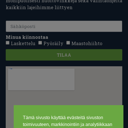
monipuolisesti huoltovinkkejä sekä valintaohjeita
kaikkiin lajeihimme liittyen
Minua kiinnostaa
Laskettelu
Pyöräily
Maastohiihto
TILAA
Tämä sivusto käyttää evästeitä sivuston
toimivuuteen, markkinointiin ja analytiikkaan