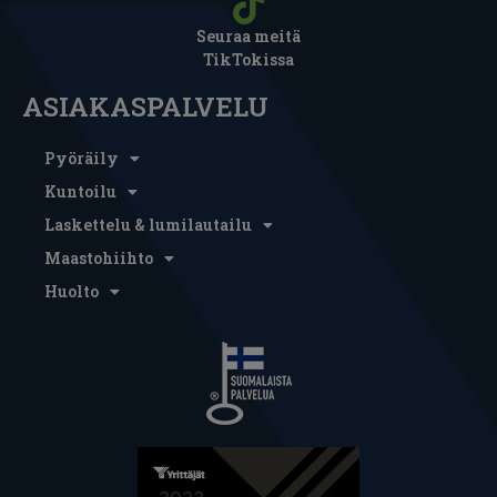
Seuraa meitä
TikTokissa
ASIAKASPALVELU
Pyöräily
Kuntoilu
Laskettelu & lumilautailu
Maastohiihto
Huolto