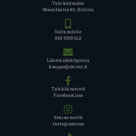
Tule käymään
Messiläntie 40, Hollola
Soita meille
040 5555 612
Lähetä sähköpostia
kauppa@skiout.fi
Tykkää meistä
Facebookissa
Seuraa meitä
Instagramissa