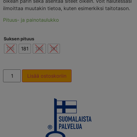
oikean parin sekä asentaa siteet oikein. Voit halutessasi
ilmoittaa muutakin tietoa, kuten esimerkiksi taitotason.
Pituus- ja painotaulukko
Suksen pituus
176
181
186
191
Lisää ostoskoriin