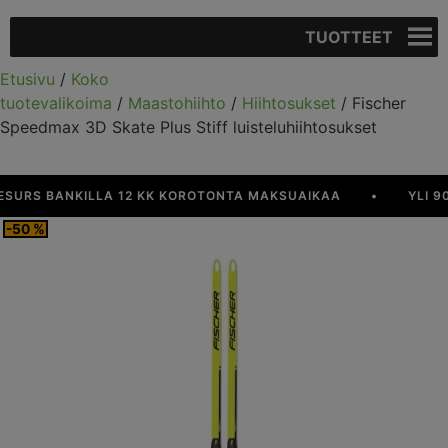
TUOTTEET
Etusivu
/
Koko
tuotevalikoima
/
Maastohiihto
/
Hiihtosukset
/ Fischer
Speedmax 3D Skate Plus Stiff luisteluhiihtosukset
RS BANKILLA 12 KK KOROTONTA MAKSUAIKAA
•
YLI 90 €
-50 %