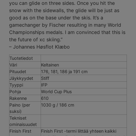
you can glide on three sides. Once you hit the
snow with the sidewalls, the glide will be just as
good as on the base under the skis. It’s a
gamechanger by Fischer resulting in many World
Championships medals. I am convinced that this is
the future of xc skiing.”
– Johannes Høsflot Klæbo
Tuotetiedot
Väri
Keltainen
Pituudet
176, 181, 186 ja 191 cm
Jäykkyydet
Stiff
Tyyppi
IFP
Pohja
World Cup Plus
Rakenne
610
Paino (per
1030 g / 186 cm
suksi)
Tekniset
ominaisuudet
Finish First
Finish First -termi liittää yhteen kaikki