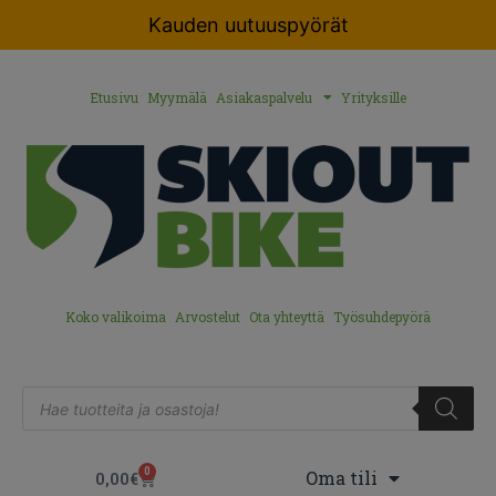
Kauden uutuuspyörät
Etusivu
Myymälä
Asiakaspalvelu
Yrityksille
Koko valikoima
Arvostelut
Ota yhteyttä
Työsuhdepyörä
0
Oma tili
0,00
€