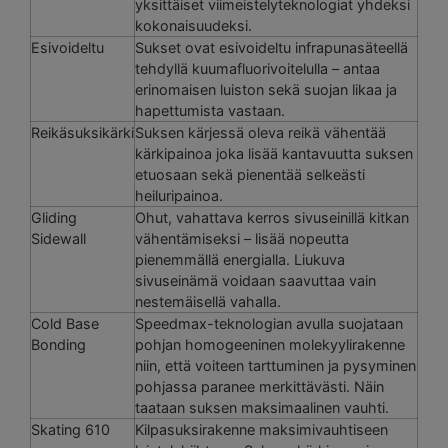
yksittäiset viimeistelyteknologiat yhdeksi
kokonaisuudeksi.
Esivoideltu
Sukset ovat esivoideltu infrapunasäteellä
tehdyllä kuumafluorivoitelulla – antaa
erinomaisen luiston sekä suojan likaa ja
hapettumista vastaan.
Reikäsuksikärki
Suksen kärjessä oleva reikä vähentää
kärkipainoa joka lisää kantavuutta suksen
etuosaan sekä pienentää selkeästi
heiluripainoa.
Gliding
Ohut, vahattava kerros sivuseinillä kitkan
Sidewall
vähentämiseksi – lisää nopeutta
pienemmällä energialla. Liukuva
sivuseinämä voidaan saavuttaa vain
nestemäisellä vahalla.
Cold Base
Speedmax-teknologian avulla suojataan
Bonding
pohjan homogeeninen molekyylirakenne
niin, että voiteen tarttuminen ja pysyminen
pohjassa paranee merkittävästi. Näin
taataan suksen maksimaalinen vauhti.
Skating 610
Kilpasuksirakenne maksimivauhtiseen