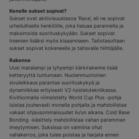
Kenelle sukset sopivat?
Sukset ovat aktiivisuustasoa ‘Race’, eli ne sopivat
urheilulliselle henkilölle, joka haluaa parannella ja
maksimoida suorituskykyään. Sukset sopivat
treenien lisäksi myös kisaamiseen. Taitotasoltaan
sukset sopivat kokeneelle ja taitavalle hiihtäjälle.
Rakenne
Uusi matalampi ja lyhyempi kärkirakenne lisää
ketteryyttä tuntumaan. Nuolenmuotoinen
sivuleikkaus parantaa suorituskykyä ja
dynamiikkaa erityisesti V2-luistelutekniikassa.
Kivihionnalla viimeistelty World Cup Plus -pohja
luistaa jouhevasti monella pohjalla ja mahdollistaa
vakaat ohjausominaisuudet liu’un aikana. Cold Base
Bonding -käsittely mahdollistaa vahan paremman
imeytymisen. Suksissa on valmiina ohut
vahakerros, joka tulee poistaa ja harjata ennen