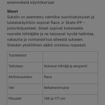
ensimmäistä käyttökertaa!
Siteet
Suksiin on asennettu valmiiksi suorituskykyiset ja
luistelukäyttöön sopivat Race Jr Skate IFP –
juniorikilpasiteet. Siteet sopivat kokeneelle
nuorelle hiihtäjälle ja ne tarjoavat hyvää hallintaa,
vakautta ja voimansiirtoa siteestä sukseen.
Siteiden yksilöllinen säätö onnistuu nopeasti.
Tuotetiedot
Taitotaso
Kokenut hiihtäjä ja ekspertti
Aktiivisuustaso
Race
Väri
Keltainen/musta
Pituudet
166 ja 171 cm