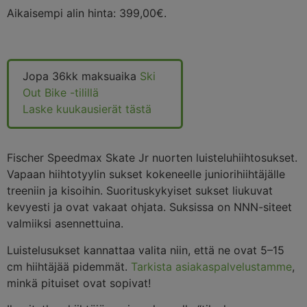
Aikaisempi alin hinta:
399,00
€
.
Jopa 36kk maksuaika
Ski
Out Bike -tilillä
Laske kuukausierät tästä
Fischer Speedmax Skate Jr nuorten luisteluhiihtosukset.
Vapaan hiihtotyylin sukset kokeneelle juniorihiihtäjälle
treeniin ja kisoihin. Suorituskykyiset sukset liukuvat
kevyesti ja ovat vakaat ohjata. Suksissa on NNN-siteet
valmiiksi asennettuina.
Luistelusukset kannattaa valita niin, että ne ovat 5–15
cm hiihtäjää pidemmät.
Tarkista asiakaspalvelustamme
,
minkä pituiset ovat sopivat!