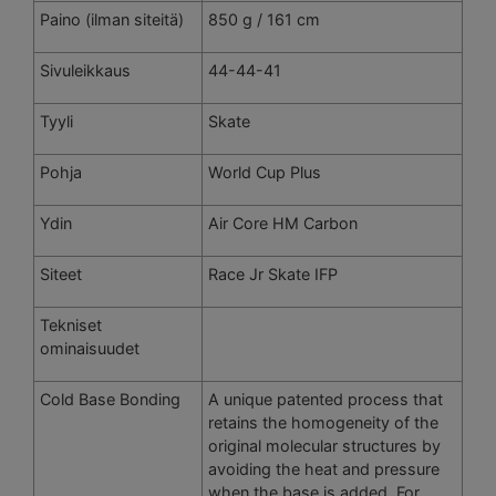
Paino (ilman siteitä)
850 g / 161 cm
Sivuleikkaus
44-44-41
Tyyli
Skate
Pohja
World Cup Plus
Ydin
Air Core HM Carbon
Siteet
Race Jr Skate IFP
Tekniset
ominaisuudet
Cold Base Bonding
A unique patented process that
retains the homogeneity of the
original molecular structures by
avoiding the heat and pressure
when the base is added. For