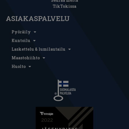
Seuraa meitä
TikTokissa
ASIAKASPALVELU
Pyöräily
Kuntoilu
Laskettelu & lumilautailu
Maastohiihto
Huolto