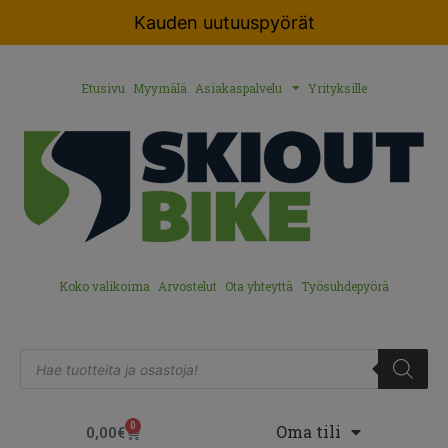
Kauden uutuuspyörät
Etusivu
Myymälä
Asiakaspalvelu
Yrityksille
Koko valikoima
Arvostelut
Ota yhteyttä
Työsuhdepyörä
0
Oma tili
0,00
€