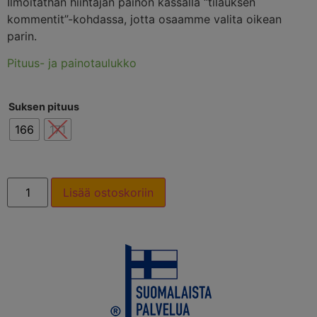
Ilmoitathan hiihtäjän painon kassalla “tilauksen
kommentit”-kohdassa, jotta osaamme valita oikean
parin.
Pituus- ja painotaulukko
Suksen pituus
166
171
Lisää ostoskoriin