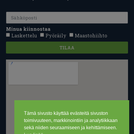
Minua kiinnostaa
Laskettelu
Pyöräily
Maastohiihto
TILAA
Tämä sivusto käyttää evästeitä sivuston
toimivuuteen, markkinointiin ja analytiikkaan
sekä niiden seuraamiseen ja kehittämiseen.