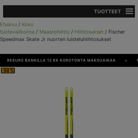
TUOTTEET
Etusivu
/
Koko
tuotevalikoima
/
Maastohiihto
/
Hiihtosukset
/ Fischer
Speedmax Skate Jr nuorten luisteluhiihtosukset
RESURS BANKILLA 12 KK KOROTONTA MAKSUAIKAA
•
YLI 
-50 %