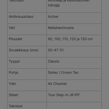
Taitotaso
Aloittelija ja keskitasoinen
hiihtäjä
Aktiivisuustaso
Active
Väri
Keltainen/musta
Pituudet
90, 100, 110, 120 ja 130 cm
Sivuleikkaus (mm)
50-47-51
Tyyppi
Classic
Pohja
Sintec / Crown Tec
Ydin
Air Channel
Siteet
Tour Step-In JR IFP
Tekniset