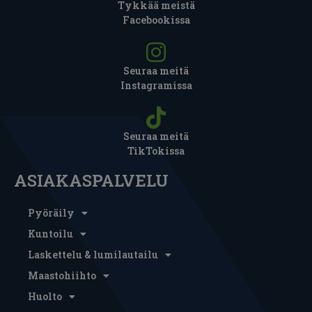
Tykkää meistä
Facebookissa
Seuraa meitä
Instagramissa
Seuraa meitä
TikTokissa
ASIAKASPALVELU
Pyöräily
Kuntoilu
Laskettelu & lumilautailu
Maastohiihto
Huolto