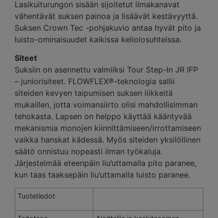
Lasikuiturungon sisään sijoitetut ilmakanavat
vähentävät suksen painoa ja lisäävät kestävyyttä.
Suksen Crown Tec -pohjakuvio antaa hyvät pito ja
luisto-ominaisuudet kaikissa keliolosuhteissa.
Siteet
Suksiin on asennettu valmiiksi Tour Step-In JR IFP
– juniorisiteet. FLOWFLEX®-teknologia sallii
siteiden kevyen taipumisen suksen liikkeitä
mukaillen, jotta voimansiirto olisi mahdollisimman
tehokasta. Lapsen on helppo käyttää kääntyvää
mekanismia monojen kiinnittämiseen/irrottamiseen
vaikka hanskat kädessä. Myös siteiden yksilöllinen
säätö onnistuu nopeasti ilman työkaluja.
Järjestelmää eteenpäin liu’uttamalla pito paranee,
kun taas taaksepäin liu’uttamalla luisto paranee.
Tuotetiedot