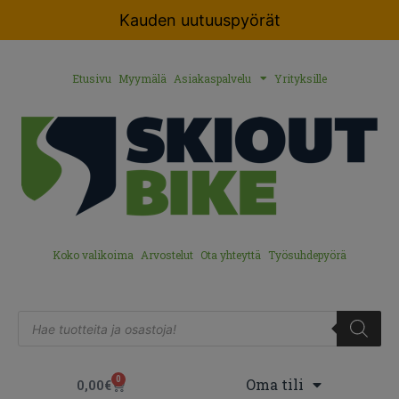
Kauden uutuuspyörät
Etusivu
Myymälä
Asiakaspalvelu
Yrityksille
Koko valikoima
Arvostelut
Ota yhteyttä
Työsuhdepyörä
0
Oma tili
0,00
€