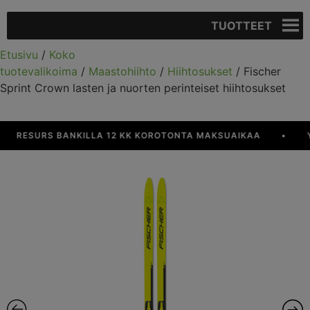
TUOTTEET
Etusivu
/
Koko
tuotevalikoima
/
Maastohiihto
/
Hiihtosukset
/ Fischer
Sprint Crown lasten ja nuorten perinteiset hiihtosukset
RESURS BANKILLA 12 KK KOROTONTA MAKSUAIKAA
•
YLI