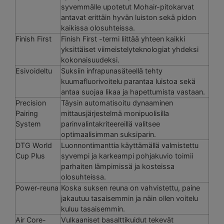
syvemmälle upotetut Mohair-pitokarvat
antavat erittäin hyvän luiston sekä pidon
kaikissa olosuhteissa.
Finish First
Finish First -termi liittää yhteen kaikki
yksittäiset viimeistelyteknologiat yhdeksi
kokonaisuudeksi.
Esivoideltu
Suksiin infrapunasäteellä tehty
kuumafluorivoitelu parantaa luistoa sekä
antaa suojaa likaa ja hapettumista vastaan.
Precision
Täysin automatisoitu dynaaminen
Pairing
mittausjärjestelmä monipuolisilla
System
parinvalintakriteereillä valitsee
optimaalisimman suksiparin.
DTG World
Luonnontimanttia käyttämällä valmistettu
Cup Plus
syvempi ja karkeampi pohjakuvio toimii
parhaiten lämpimissä ja kosteissa
olosuhteissa.
Power-reuna
Koska suksen reuna on vahvistettu, paine
jakautuu tasaisemmin ja näin ollen voitelu
kuluu tasaisemmin.
Air Core-
Vulkaaniset basalttikuidut tekevät