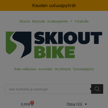
Kauden uutuuspyörät
Etusivu
Myymälä
Asiakaspalvelu
Yrityksille
Koko valikoima
Arvostelut
Ota yhteyttä
Työsuhdepyörä
0
Oma tili
0,00
€