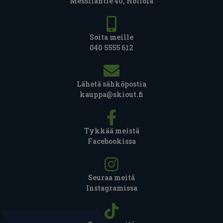
Messiläntie 40, Hollola
Soita meille
040 5555 612
Lähetä sähköpostia
kauppa@skiout.fi
Tykkää meistä
Facebookissa
Seuraa meitä
Instagramissa