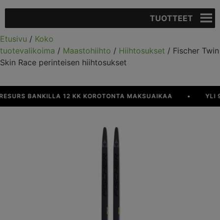
TUOTTEET
Etusivu
/
Koko
tuotevalikoima
/
Maastohiihto
/
Hiihtosukset
/ Fischer Twin
Skin Race perinteisen hiihtosukset
URS BANKILLA 12 KK KOROTONTA MAKSUAIKAA
•
YLI 90 