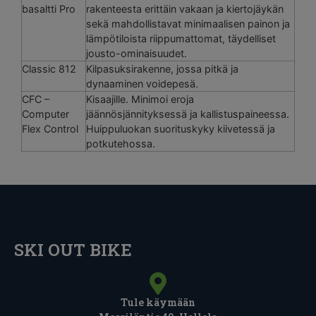
basaltti Pro
rakenteesta erittäin vakaan ja kiertojäykän
sekä mahdollistavat minimaalisen painon ja
lämpötiloista riippumattomat, täydelliset
jousto-ominaisuudet.
Classic 812
Kilpasuksirakenne, jossa pitkä ja
dynaaminen voidepesä.
CFC –
Kisaajille. Minimoi eroja
Computer
jäännösjännityksessä ja kallistuspaineessa.
Flex Control
Huippuluokan suorituskyky kiivetessä ja
potkutehossa.
SKI OUT BIKE
Tule käymään