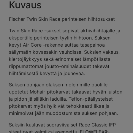
Kuvaus
Fischer Twin Skin Race perinteisen hiihtosukset
Twin Skin Race -sukset sopivat aktiivihiihtäjälle ja
ekspertille perinteisen tyylin hiihtoon. Suksen
kevyt Air Core -rakenne auttaa tasapainoa
säilymään kovassakin vauhdissa. Suksien vakaus,
kiertojäykkyys sekä erinomaiset lämpötilasta
riippumattomat jousto-ominaisuudet tekevät
hiihtämisestä kevyttä ja jouhevaa.
Suksen pohjaan olaksen molemmille puolille
upotetut Mohair-pitokarvat takaavat hyvän luiston
ja pidon jäisilläkin laduilla. Teflon-päällysteiset
pitokarvat myös hylkivät tehokkaasti likaa ja
minimoivat jään muodostumista suksen pohjaan.
Suksiin kuuluvat suoraviivaiset Race Classic IFP -
siteet ovat valmiiksi asennettu. FLOWFLEX®-