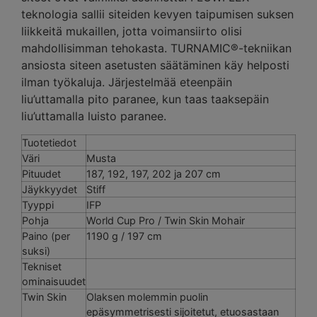
teknologia sallii siteiden kevyen taipumisen suksen
liikkeitä mukaillen, jotta voimansiirto olisi
mahdollisimman tehokasta. TURNAMIC®-tekniikan
ansiosta siteen asetusten säätäminen käy helposti
ilman työkaluja. Järjestelmää eteenpäin
liu’uttamalla pito paranee, kun taas taaksepäin
liu’uttamalla luisto paranee.
Tuotetiedot
Väri
Musta
Pituudet
187, 192, 197, 202 ja 207 cm
Jäykkyydet
Stiff
Tyyppi
IFP
Pohja
World Cup Pro / Twin Skin Mohair
Paino (per
1190 g / 197 cm
suksi)
Tekniset
ominaisuudet
Twin Skin
Olaksen molemmin puolin
epäsymmetrisesti sijoitetut, etuosastaan