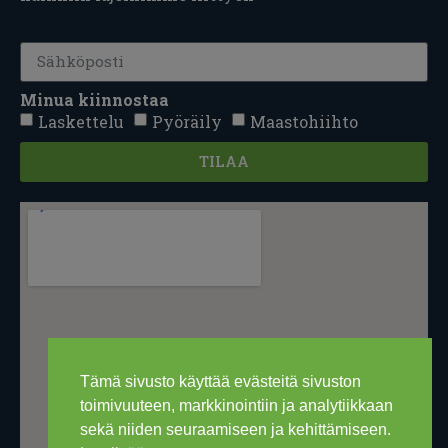
Minua kiinnostaa
Laskettelu
Pyöräily
Maastohiihto
TILAA
Tämä sivusto käyttää evästeitä sivuston
toimivuuteen, markkinointiin ja analytiikkaan
sekä niiden seuraamiseen ja kehittämiseen.