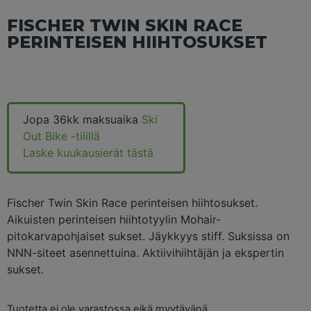
FISCHER TWIN SKIN RACE
PERINTEISEN HIIHTOSUKSET
Jopa 36kk maksuaika
Ski
Out Bike -tilillä
Laske kuukausierät tästä
Fischer Twin Skin Race perinteisen hiihtosukset.
Aikuisten perinteisen hiihtotyylin Mohair-
pitokarvapohjaiset sukset. Jäykkyys stiff. Suksissa on
NNN-siteet asennettuina. Aktiivihiihtäjän ja ekspertin
sukset.
Tuotetta ei ole varastossa eikä myytävänä.