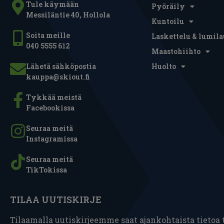
Tule käymään
Pyöräily
Messiläntie 40, Hollola
Kuntoilu
Soita meille
Laskettelu & lumila
040 5555 612
Maastohiihto
Lähetä sähköpostia
Huolto
kauppa@skiout.fi
Tykkää meistä
Facebookissa
Seuraa meitä
Instagramissa
Seuraa meitä
TikTokissa
TILAA UUTISKIRJE
Tilaamalla uutiskirjeemme saat ajankohtaista tietoa t