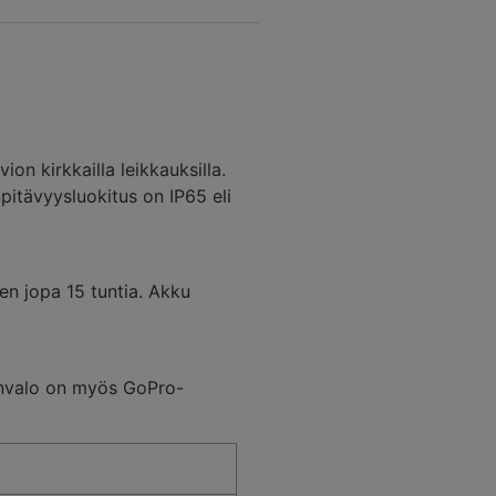
n kirkkailla leikkauksilla.
npitävyysluokitus on IP65 eli
en jopa 15 tuntia. Akku
ränvalo on myös GoPro-