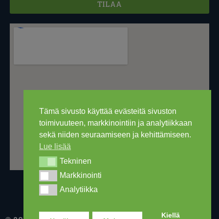
TILAA
Tämä sivusto käyttää evästeitä sivuston
toimivuuteen, markkinointiin ja analytiikkaan
sekä niiden seuraamiseen ja kehittämiseen.
Lue lisää
Tekninen
Tekninen
Markkinointi
Markkinointi
Analytiikka
Analytiikka
Kiellä