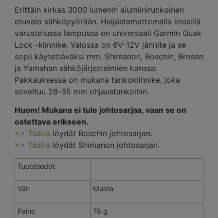
Erittäin kirkas 3000 lumenin alumiinirunkoinen
etuvalo sähköpyörään. Heijastamattomalla linssillä
varustetussa lampussa on universaali Garmin Quak
Lock -kiinnike. Valossa on 6V-12V jännite ja se
sopii käytettäväksi mm. Shimanon, Boschin, Brosen
ja Yamahan sähköjärjestelmien kanssa.
Pakkauksessa on mukana tankokiinnike, joka
soveltuu 28-35 mm ohjaustankoihin.
Huom! Mukana ei tule johtosarjaa, vaan se on
ostettava erikseen.
>> Täältä
löydät Boschin johtosarjan.
>> Täältä
löydät Shimanon johtosarjan.
Tuotetiedot
Väri
Musta
Paino
78 g