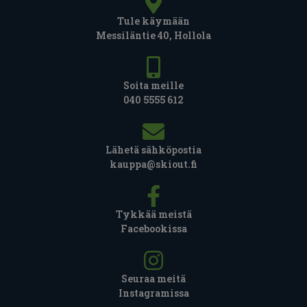
Tule käymään
Messiläntie 40, Hollola
Soita meille
040 5555 612
Lähetä sähköpostia
kauppa@skiout.fi
Tykkää meistä
Facebookissa
Seuraa meitä
Instagramissa