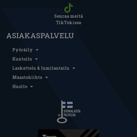
Seuraa meitä
TikTokissa
ASIAKASPALVELU
Pyöräily
Kuntoilu
Laskettelu & lumilautailu
Maastohiihto
Huolto