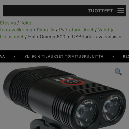
TUOTTEET
Etusivu
/
Koko
tuotevalikoima
/
Pyöräily
/
Pyörätarvikkeet
/
Valot ja
heijastimet
/ Halo Omega 600lm USB-ladattava valaisin
•
YLI 90 € TILAUKSET TOIMITUSKULUITTA
•
RESUR