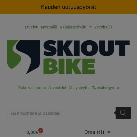
Kauden uutuuspyörät
Etusivu
Myymälä
Asiakaspalvelu
Yrityksille
Koko valikoima
Arvostelut
Ota yhteyttä
Työsuhdepyörä
0
Oma tili
0,00
€