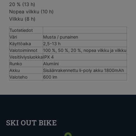
20 % (13 h)
Nopea vilkku (10 h)
Vilkku (8 h)
Tuotetiedot
Väri
Musta / punainen
Käyttöaika
2,5-13 h
Valotoiminnot
100 %, 50 %, 20 %, nopea vilkku ja vilkku
Vesitiiviysluokka
IPX 4
Runko
Alumiini
Akku
Sisäänrakennettu li-poly akku 1800mAh
Valoteho
600 lm
SKI OUT BIKE