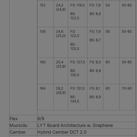
152
24,2
FS: 119,5
FS: 7,8
54
50-80
(24,6)
BS:
BS: 8,6
122,5
156
24,6
FS:
FS: 7,9
56
50-80
(25,0)
122,5
BS: 8,7
BS:
125,5
160
25,4
FS: 127,5
FS: 8,0
60
50-80
(25,8)
BS:
BS: 8,8
130,5
164
26,2
FS: 131,5
FS: 8,1
60
70-90
(26,6)
BS:
BS: 8,9
134,5
Flex
6/9
Muotoilu
LYT Board Architecture w. Graphene
Camber
Hybrid Camber DCT 2.0