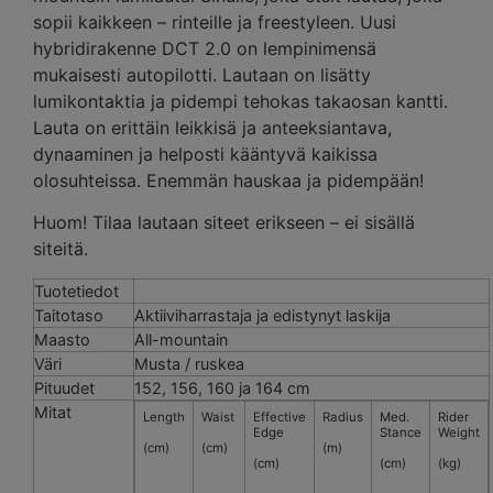
sopii kaikkeen – rinteille ja freestyleen. Uusi
hybridirakenne DCT 2.0 on lempinimensä
mukaisesti autopilotti. Lautaan on lisätty
lumikontaktia ja pidempi tehokas takaosan kantti.
Lauta on erittäin leikkisä ja anteeksiantava,
dynaaminen ja helposti kääntyvä kaikissa
olosuhteissa. Enemmän hauskaa ja pidempään!
Huom! Tilaa lautaan siteet erikseen – ei sisällä
siteitä.
Tuotetiedot
Taitotaso
Aktiiviharrastaja ja edistynyt laskija
Maasto
All-mountain
Väri
Musta / ruskea
Pituudet
152, 156, 160 ja 164 cm
Mitat
Length
Waist
Effective
Radius
Med.
Rider
Edge
Stance
Weight
(cm)
(cm)
(m)
(cm)
(cm)
(kg)