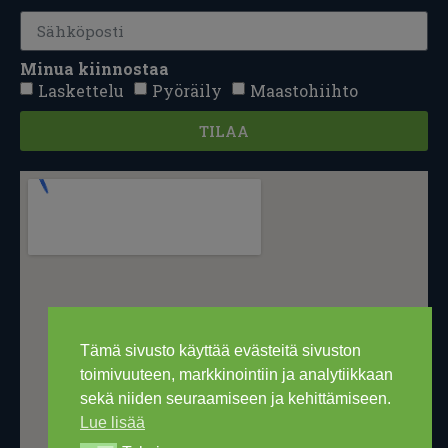
Minua kiinnostaa
Laskettelu
Pyöräily
Maastohiihto
TILAA
Tämä sivusto käyttää evästeitä sivuston
toimivuuteen, markkinointiin ja analytiikkaan
sekä niiden seuraamiseen ja kehittämiseen.
Lue lisää