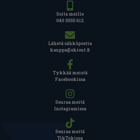
Soita meille
040 5555 612
Lähetä sähköpostia
kauppa@skiout.fi
Tykkää meistä
Facebookissa
Seuraa meitä
Instagramissa
Seuraa meitä
TikTokissa