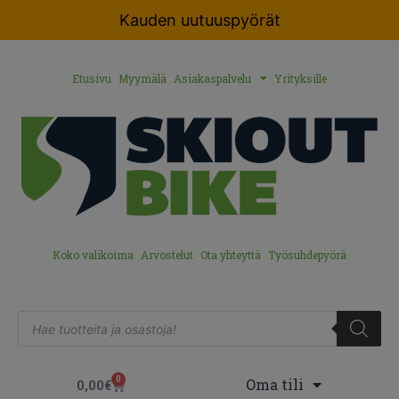
Kauden uutuuspyörät
Etusivu
Myymälä
Asiakaspalvelu
Yrityksille
Koko valikoima
Arvostelut
Ota yhteyttä
Työsuhdepyörä
0
Oma tili
0,00
€