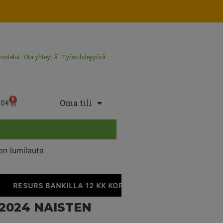
ostelut
Ota yhteyttä
Työsuhdepyörä
0
Oma tili
00
€
n lumilauta
RESURS BANKILLA 12 KK KOROTONTA MAKSUAIKAA
2024 NAISTEN