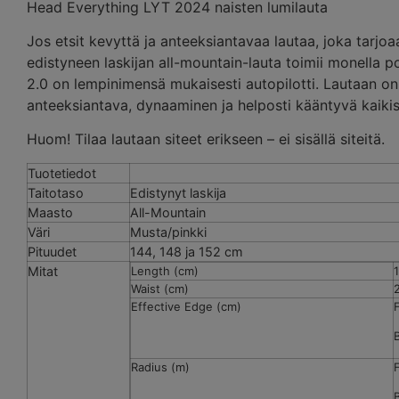
Head Everything LYT 2024 naisten lumilauta
Jos etsit kevyttä ja anteeksiantavaa lautaa, joka tarjoa
edistyneen laskijan all-mountain-lauta toimii monella p
2.0 on lempinimensä mukaisesti autopilotti. Lautaan on l
anteeksiantava, dynaaminen ja helposti kääntyvä kaikis
Huom! Tilaa lautaan siteet erikseen – ei sisällä siteitä.
Tuotetiedot
Taitotaso
Edistynyt laskija
Maasto
All-Mountain
Väri
Musta/pinkki
Pituudet
144, 148 ja 152 cm
Mitat
Length (cm)
Waist (cm)
Effective Edge (cm)
F
Radius (m)
F