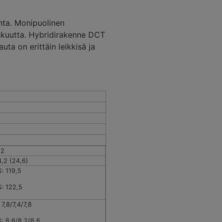
inta. Monipuolinen
uskuutta. Hybridirakenne DCT
ta on erittäin leikkisä ja
52
,2 (24,6)
: 119,5
: 122,5
 7,8/7,4/7,8
: 8,6/8,2/8,6