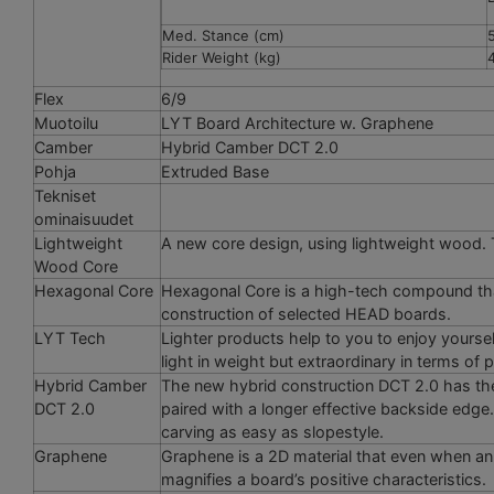
Med. Stance (cm)
Rider Weight (kg)
Flex
6/9
Muotoilu
LYT Board Architecture w. Graphene
Camber
Hybrid Camber DCT 2.0
Pohja
Extruded Base
Tekniset
ominaisuudet
Lightweight
A new core design, using lightweight wood. Th
Wood Core
Hexagonal Core
Hexagonal Core is a high-tech compound that a
construction of selected HEAD boards.
LYT Tech
Lighter products help to you to enjoy yoursel
light in weight but extraordinary in terms of
Hybrid Camber
The new hybrid construction DCT 2.0 has the
DCT 2.0
paired with a longer effective backside edge.
carving as easy as slopestyle.
Graphene
Graphene is a 2D material that even when an a
magnifies a board’s positive characteristics.