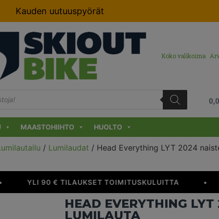
Kauden uutuuspyörät
Koko valikoima
Arv
0,
U
MAASTOHIIHTO
HUOLTO
Lumilautailu
/
Lumilaudat
/ Head Everything LYT 2024 naiste
YLI 90 € TILAUKSET TOIMITUSKULUITTA
•
HEAD EVERYTHING LYT 
LUMILAUTA