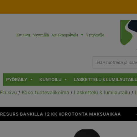
Etusivu
Myymälä
Asiakaspalvelu
Yrityksille
PYÖRÄILY
KUNTOILU
LASKETTELU & LUMILAUTAIL
Etusivu
/
Koko tuotevalikoima
/
Laskettelu & lumilautailu
/
ESURS BANKILLA 12 KK KOROTONTA MAKSUAIKAA
•