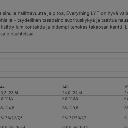
a sinulle hallittavuutta ja pitoa, Everything LYT on hyvä val
ohjalla – täydellinen tasapaino suorituskykyä ja taattua ha
isätty lumikontaktia ja pidempi tehokas takaosan kantti. Lau
sa olosuhteissa.
144
148
1
23,2 (23,6)
24,0 (24,4)
24
S: 111,5
FS: 116,5
FS
BS: 114,5
BS: 119,5
BS
S: 7,6/7,2/7,6
FS: 7,7/7,3/7,7
S:
BS: 8,4/8,0/8,4
BS: 8,5/8,1/8,5
BS