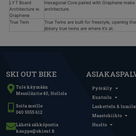
LYT Board
Hexagonal Core paired with Graphene make for
Architecture w.
architecture.
Graphene
True Twin
True Twins are built for freestyle, opening t
jibbery true twins are where it’s at.
SKI OUT BIKE
ASIAKASPAL
Tule käymään
Pyöräily
Messiläntie 40, Hollola
Kuntoilu
Soita meille
Laskettelu & lumila
040 5555 612
Maastohiihto
Lähetä sähköpostia
Huolto
kauppa@skiout.fi