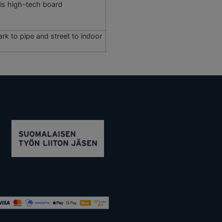
his high-tech board
ark to pipe and street to indoor