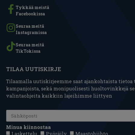
Tykkää meistä
Facebookissa
Seuraa meitä
Instagramissa
Seuraa meitä
TikTokissa
TILAA UUTISKIRJE
Tilaamalla uutiskirjeemme saat ajankohtaista tietoa t
kampanjoista, sekä monipuolisesti huoltovinkkejä s
valintaohjeita kaikkiin lajeihimme liittyen
Minua kiinnostaa
Laskettelu
Pyöräily
Maastohiihto