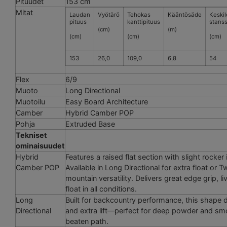
Pituudet
153 cm
Mitat
Laudan
Vyötärö
Tehokas
Kääntösäde
Keski
pituus
kanttipituus
stanss
(cm)
(m)
(cm)
(cm)
(cm)
153
26,0
109,0
6,8
54
Flex
6/9
Muoto
Long Directional
Muotoilu
Easy Board Architecture
Camber
Hybrid Camber POP
Pohja
Extruded Base
Tekniset
ominaisuudet
Hybrid
Features a raised flat section with slight rocker i
Camber POP
Available in Long Directional for extra float or Tw
mountain versatility. Delivers great edge grip, 
float in all conditions.
Long
Built for backcountry performance, this shape de
Directional
and extra lift—perfect for deep powder and smo
beaten path.