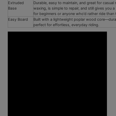
Extruded
Durable, easy to maintain, and great for casual r
Base
waxing, is simple to repair, and still gives you
for beginners or anyone who’d rather ride than 
Easy Board
Built with a lightweight poplar wood core—dura
perfect for effortless, everyday riding.