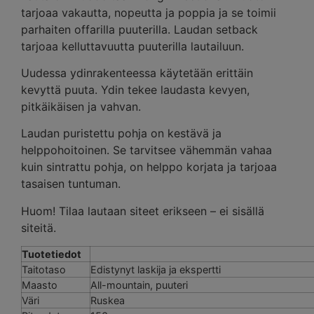
tarjoaa vakautta, nopeutta ja poppia ja se toimii
parhaiten offarilla puuterilla. Laudan setback
tarjoaa kelluttavuutta puuterilla lautailuun.
Uudessa ydinrakenteessa käytetään erittäin
kevyttä puuta. Ydin tekee laudasta kevyen,
pitkäikäisen ja vahvan.
Laudan puristettu pohja on kestävä ja
helppohoitoinen. Se tarvitsee vähemmän vahaa
kuin sintrattu pohja, on helppo korjata ja tarjoaa
tasaisen tuntuman.
Huom! Tilaa lautaan siteet erikseen – ei sisällä
siteitä.
Tuotetiedot
Taitotaso
Edistynyt laskija ja ekspertti
Maasto
All-mountain, puuteri
Väri
Ruskea