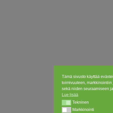
Tämä sivusto käyttää evästei
toimivuuteen, markkinointiin 
sekä niiden seuraamiseen ja
Lue lisää
Tekninen
Tekninen
Markkinointi
Markkinointi