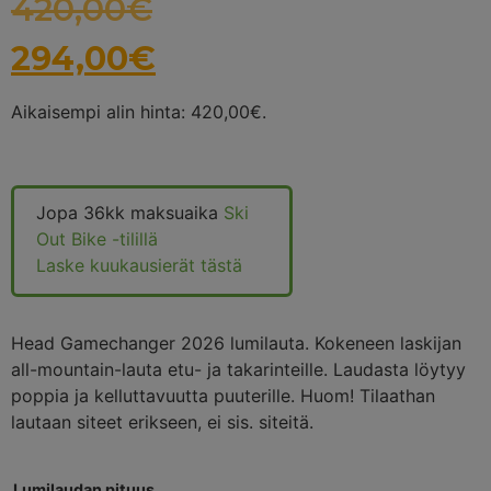
420,00
€
294,00
€
Aikaisempi alin hinta:
420,00
€
.
Jopa 36kk maksuaika
Ski
Out Bike -tilillä
Laske kuukausierät tästä
Head Gamechanger 2026 lumilauta. Kokeneen laskijan
all-mountain-lauta etu- ja takarinteille. Laudasta löytyy
poppia ja kelluttavuutta puuterille. Huom! Tilaathan
lautaan siteet erikseen, ei sis. siteitä.
Lumilaudan pituus