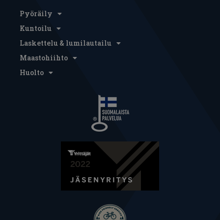
Pyöräily
Kuntoilu
Laskettelu & lumilautailu
Maastohiihto
Huolto