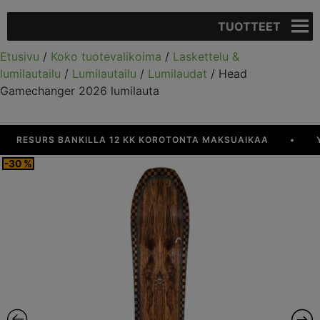
TUOTTEET
Etusivu
/
Koko tuotevalikoima
/
Laskettelu &
lumilautailu
/
Lumilautailu
/
Lumilaudat
/ Head
Gamechanger 2026 lumilauta
ESURS BANKILLA 12 KK KOROTONTA MAKSUAIKAA
•
YLI 
-30 %