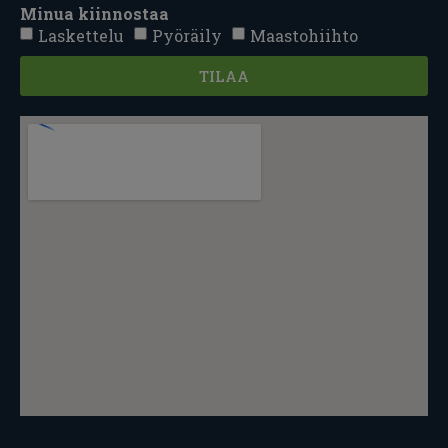
Minua kiinnostaa
Laskettelu
Pyöräily
Maastohiihto
TILAA