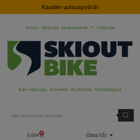
Kauden uutuuspyörät
Etusivu
Myymälä
Asiakaspalvelu
Yrityksille
Koko valikoima
Arvostelut
Ota yhteyttä
Työsuhdepyörä
0
Oma tili
0,00
€