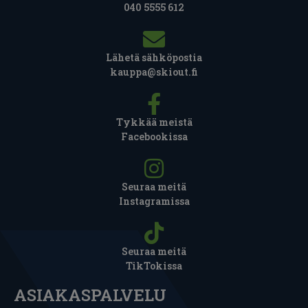
040 5555 612
Lähetä sähköpostia
kauppa@skiout.fi
Tykkää meistä
Facebookissa
Seuraa meitä
Instagramissa
Seuraa meitä
TikTokissa
ASIAKASPALVELU