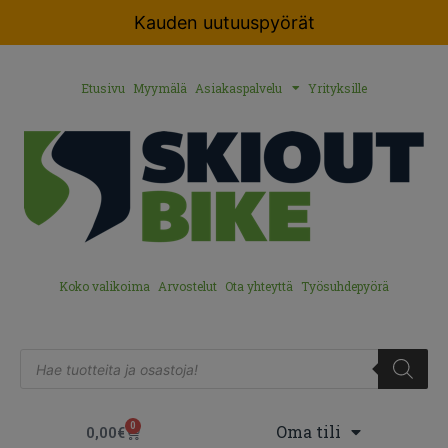
Kauden uutuuspyörät
Etusivu
Myymälä
Asiakaspalvelu
Yrityksille
Koko valikoima
Arvostelut
Ota yhteyttä
Työsuhdepyörä
0
Oma tili
0,00
€