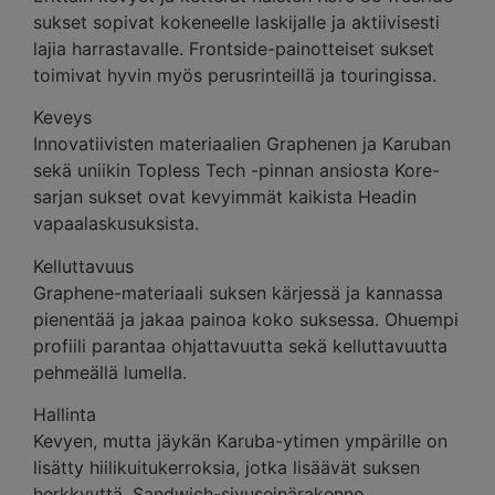
sukset sopivat kokeneelle laskijalle ja aktiivisesti
lajia harrastavalle. Frontside-painotteiset sukset
toimivat hyvin myös perusrinteillä ja touringissa.
Keveys
Innovatiivisten materiaalien Graphenen ja Karuban
sekä uniikin Topless Tech -pinnan ansiosta Kore-
sarjan sukset ovat kevyimmät kaikista Headin
vapaalaskusuksista.
Kelluttavuus
Graphene-materiaali suksen kärjessä ja kannassa
pienentää ja jakaa painoa koko suksessa. Ohuempi
profiili parantaa ohjattavuutta sekä kelluttavuutta
pehmeällä lumella.
Hallinta
Kevyen, mutta jäykän Karuba-ytimen ympärille on
lisätty hiilikuitukerroksia, jotka lisäävät suksen
herkkyyttä. Sandwich-sivuseinärakenne,