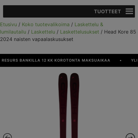
TUOTTEET
Etusivu
/
Koko tuotevalikoima
/
Laskettelu &
lumilautailu
/
Laskettelu
/
Laskettelusukset
/ Head Kore 85
2024 naisten vapaalaskusukset
SURS BANKILLA 12 KK KOROTONTA MAKSUAIKAA
•
YLI 9