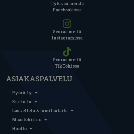
Tykkää meistä
Facebookissa
Seuraa meitä
Instagramissa
Seuraa meitä
TikTokissa
ASIAKASPALVELU
Pyöräily
Kuntoilu
Laskettelu & lumilautailu
Maastohiihto
Huolto