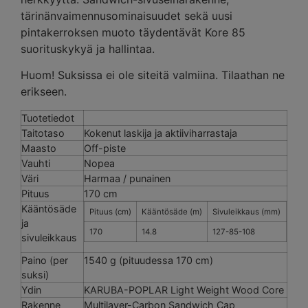
tärinänvaimennusominaisuudet sekä uusi
pintakerroksen muoto täydentävät Kore 85
suorituskykyä ja hallintaa.
Huom! Suksissa ei ole siteitä valmiina. Tilaathan ne
erikseen.
Tuotetiedot
Taitotaso
Kokenut laskija ja aktiiviharrastaja
Maasto
Off-piste
Vauhti
Nopea
Väri
Harmaa / punainen
Pituus
170 cm
Kääntösäde
Pituus (cm)
Kääntösäde (m)
Sivuleikkaus (mm)
ja
170
14.8
127-85-108
sivuleikkaus
Paino (per
1540 g (pituudessa 170 cm)
suksi)
Ydin
KARUBA-POPLAR Light Weight Wood Core
Rakenne
Multilayer-Carbon Sandwich Cap