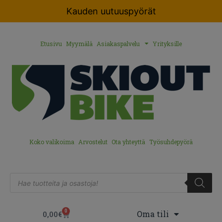
Kauden uutuuspyörät
Etusivu
Myymälä
Asiakaspalvelu
Yrityksille
Koko valikoima
Arvostelut
Ota yhteyttä
Työsuhdepyörä
0
Oma tili
0,00
€