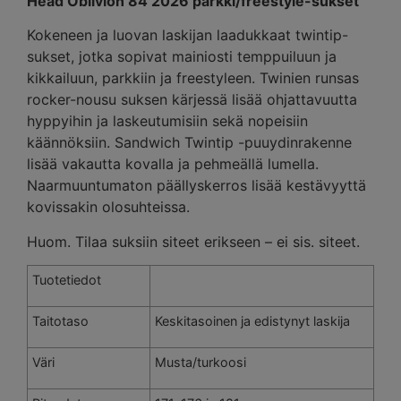
Head Oblivion 84 2026 parkki/freestyle-sukset
Kokeneen ja luovan laskijan laadukkaat twintip-
sukset, jotka sopivat mainiosti temppuiluun ja
kikkailuun, parkkiin ja freestyleen. Twinien runsas
rocker-nousu suksen kärjessä lisää ohjattavuutta
hyppyihin ja laskeutumisiin sekä nopeisiin
käännöksiin. Sandwich Twintip -puuydinrakenne
lisää vakautta kovalla ja pehmeällä lumella.
Naarmuuntumaton päällyskerros lisää kestävyyttä
kovissakin olosuhteissa.
Huom. Tilaa suksiin siteet erikseen – ei sis. siteet.
Tuotetiedot
Taitotaso
Keskitasoinen ja edistynyt laskija
Väri
Musta/turkoosi