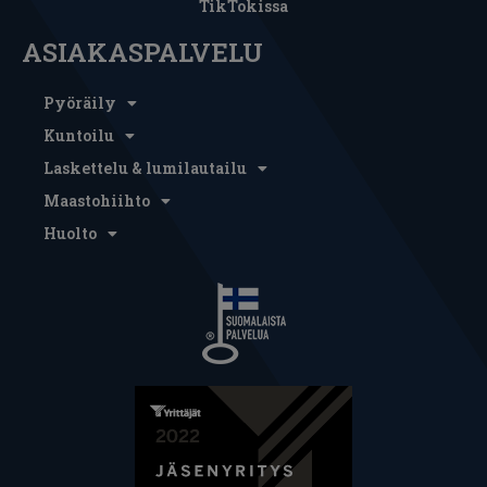
TikTokissa
ASIAKASPALVELU
Pyöräily
Kuntoilu
Laskettelu & lumilautailu
Maastohiihto
Huolto