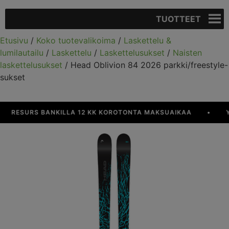
TUOTTEET
Etusivu
/
Koko tuotevalikoima
/
Laskettelu &
lumilautailu
/
Laskettelu
/
Laskettelusukset
/
Naisten
laskettelusukset
/ Head Oblivion 84 2026 parkki/freestyle-
sukset
RESURS BANKILLA 12 KK KOROTONTA MAKSUAIKAA
•
YLI