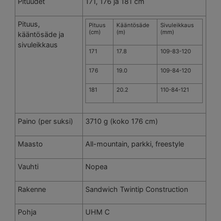
Pituudet
171, 176 ja 181 cm
Pituus,
Pituus
Kääntösäde
Sivuleikkaus
(cm)
(m)
(mm)
kääntösäde ja
sivuleikkaus
171
17.8
109-83-120
176
19.0
109-84-120
181
20.2
110-84-121
Paino (per suksi)
3710 g (koko 176 cm)
Maasto
All-mountain, parkki, freestyle
Vauhti
Nopea
Rakenne
Sandwich Twintip Construction
Pohja
UHM C