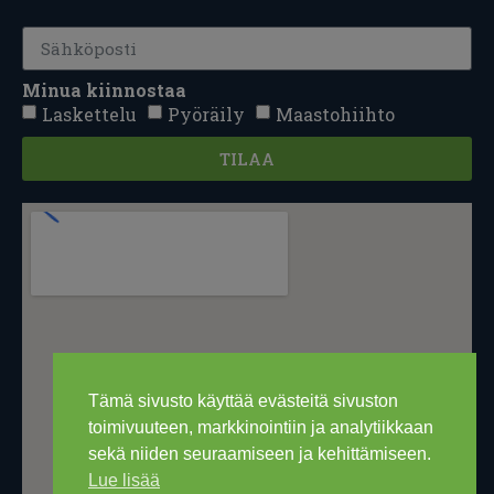
Minua kiinnostaa
Laskettelu
Pyöräily
Maastohiihto
TILAA
Tämä sivusto käyttää evästeitä sivuston
toimivuuteen, markkinointiin ja analytiikkaan
sekä niiden seuraamiseen ja kehittämiseen.
Lue lisää