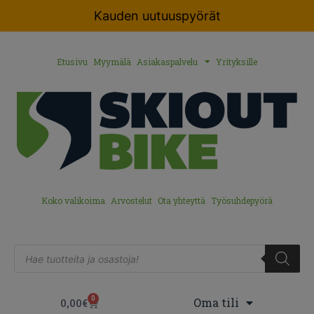
Kauden uutuuspyörät
Etusivu
Myymälä
Asiakaspalvelu
Yrityksille
Koko valikoima
Arvostelut
Ota yhteyttä
Työsuhdepyörä
0
Oma tili
0,00
€