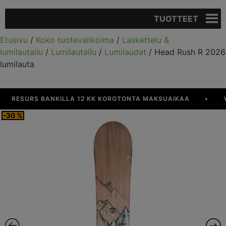
TUOTTEET
Etusivu
/
Koko tuotevalikoima
/
Laskettelu &
lumilautailu
/
Lumilautailu
/
Lumilaudat
/ Head Rush R 2026
lumilauta
RESURS BANKILLA 12 KK KOROTONTA MAKSUAIKAA
•
YLI 
-30 %