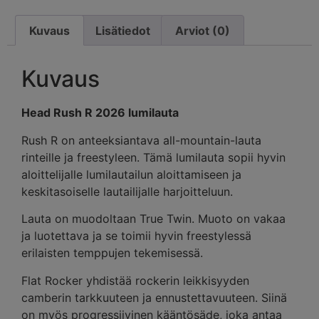
Kuvaus
Lisätiedot
Arviot (0)
Kuvaus
Head Rush R 2026 lumilauta
Rush R on anteeksiantava all-mountain-lauta
rinteille ja freestyleen. Tämä lumilauta sopii hyvin
aloittelijalle lumilautailun aloittamiseen ja
keskitasoiselle lautailijalle harjoitteluun.
Lauta on muodoltaan True Twin. Muoto on vakaa
ja luotettava ja se toimii hyvin freestylessä
erilaisten temppujen tekemisessä.
Flat Rocker yhdistää rockerin leikkisyyden
camberin tarkkuuteen ja ennustettavuuteen. Siinä
on myös progressiivinen kääntösäde, joka antaa