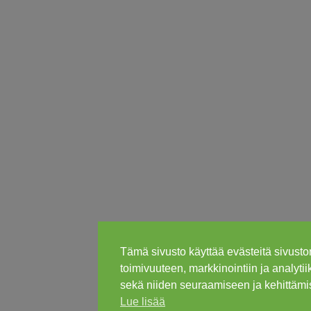
Tämä sivusto käyttää evästeitä sivusto
toimivuuteen, markkinointiin ja analyti
sekä niiden seuraamiseen ja kehittämi
Lue lisää