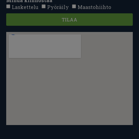
Minua kiinnostaa
Laskettelu
Pyöräily
Maastohiihto
TILAA