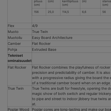
pituus
(cm)
kanttipituus
(m)
stanss
(cm)
(cm)
(cm)
156
25,0
114,5
6,6
56
Flex
4/9
Muoto
True Twin
Muotoilu
Easy Board Architecture
Camber
Flat Rocker
Pohja
Extruded Base
Tekniset
ominaisuudet
Flat Rocker
Flat Rocker combines the playfulness of rocker
precision and predictability of camber. It is a
with a progressive radius giving the board the 
of a traditional camber board when on an edge
True Twin
True Twins are built for freestyle, opening the d
magic show of both switch and regular tricker
to pipe and street to indoor jibbery true twins a
at.
Poplar Wood
Poplar cores are long-lasting and make our bo