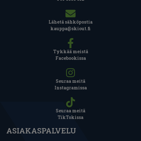
Lähetä sähköpostia
kauppa@skiout.fi
Tykkää meistä
Facebookissa
Seuraa meitä
Instagramissa
Seuraa meitä
TikTokissa
ASIAKASPALVELU