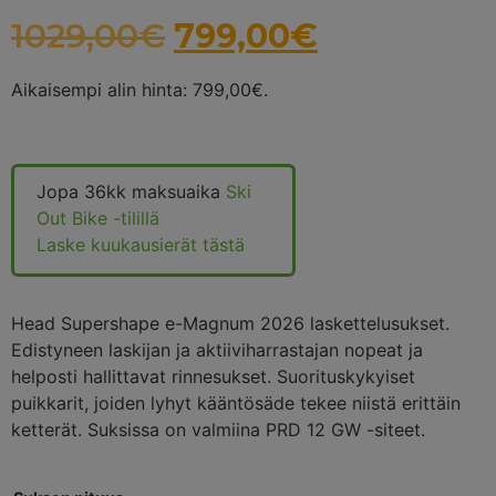
1029,00
€
799,00
€
Aikaisempi alin hinta:
799,00
€
.
Jopa 36kk maksuaika
Ski
Out Bike -tilillä
Laske kuukausierät tästä
Head Supershape e-Magnum 2026 laskettelusukset.
Edistyneen laskijan ja aktiiviharrastajan nopeat ja
helposti hallittavat rinnesukset. Suorituskykyiset
puikkarit, joiden lyhyt kääntösäde tekee niistä erittäin
ketterät. Suksissa on valmiina PRD 12 GW -siteet.