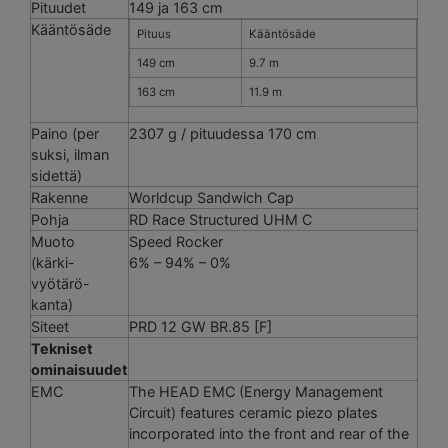
Pituudet
149 ja 163 cm
Kääntösäde
Pituus
Kääntösäde
149 cm
9.7 m
163 cm
11.9 m
Paino (per
2307 g / pituudessa 170 cm
suksi, ilman
sidettä)
Rakenne
Worldcup Sandwich Cap
Pohja
RD Race Structured UHM C
Muoto
Speed Rocker
(kärki-
6% – 94% – 0%
vyötärö-
kanta)
Siteet
PRD 12 GW BR.85 [F]
Tekniset
ominaisuudet
EMC
The HEAD EMC (Energy Management
Circuit) features ceramic piezo plates
incorporated into the front and rear of the