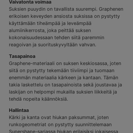
Vaivatonta voimaa
Suksien puuydin on tavallista suurempi. Graphenen
erikoisen keveyden ansiosta suksissa on pystytty
käyttämään tiheämpää ja leveämpää
alumiinikerrosta, joka peittää suksen
kokonaisuudessaan tehden siitä paremmin
reagoivan ja suorituskyvyltään vahvan.
Tasapainoa
Graphene-materiaali on suksen keskiosassa, joten
siitä on pystytty tekemään tiiviimpi ja tuomaan
enemmän materiaalia kärkeen ja kantaan. Tämän
takia laskettelu on tasapainoista sekä joustavaa ja
laskijan on helpompi mukailla suksien liikkeitä ja
tehdä nopeita käännöksiä.
Hallintaa
Kärki ja kanta ovat hiukan paksummat, joten
runkogeometriat on pystytty suunnittelemaan
Supershape-sarjassa hiukan erilaisiksi jokaisessa