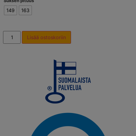
Suksen pituus
149
163
Lisää ostoskoriin