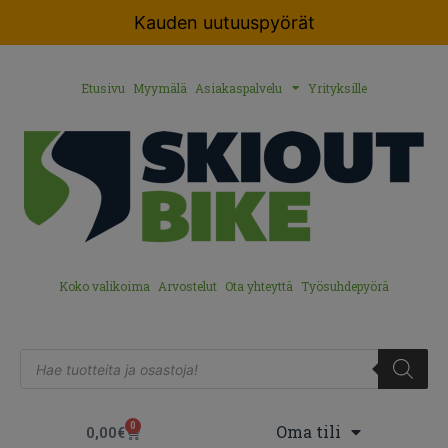
Kauden uutuuspyörät
Etusivu
Myymälä
Asiakaspalvelu
Yrityksille
Koko valikoima
Arvostelut
Ota yhteyttä
Työsuhdepyörä
0
Oma tili
0,00
€