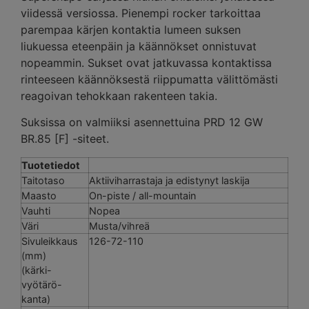
viidessä versiossa. Pienempi rocker tarkoittaa
parempaa kärjen kontaktia lumeen suksen
liukuessa eteenpäin ja käännökset onnistuvat
nopeammin. Sukset ovat jatkuvassa kontaktissa
rinteeseen käännöksestä riippumatta välittömästi
reagoivan tehokkaan rakenteen takia.
Suksissa on valmiiksi asennettuina PRD 12 GW
BR.85 [F] -siteet.
Tuotetiedot
Taitotaso
Aktiiviharrastaja ja edistynyt laskija
Maasto
On-piste / all-mountain
Vauhti
Nopea
Väri
Musta/vihreä
Sivuleikkaus
126-72-110
(mm)
(kärki-
vyötärö-
kanta)