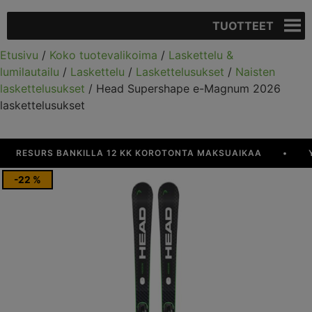
TUOTTEET
Etusivu
/
Koko tuotevalikoima
/
Laskettelu &
lumilautailu
/
Laskettelu
/
Laskettelusukset
/
Naisten
laskettelusukset
/ Head Supershape e-Magnum 2026
laskettelusukset
RESURS BANKILLA 12 KK KOROTONTA MAKSUAIKAA
•
YLI 
-22 %