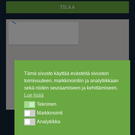
TILAA
Tämä sivusto käyttää evästeitä sivuston
toimivuuteen, markkinointiin ja analytiikkaan
sekä niiden seuraamiseen ja kehittämiseen.
Lue lisää
Tekninen
Tekninen
Markkinointi
Markkinointi
Analytiikka
Analytiikka