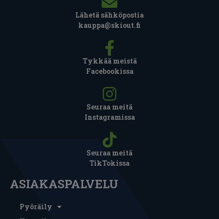
Lähetä sähköpostia
kauppa@skiout.fi
Tykkää meistä
Facebookissa
Seuraa meitä
Instagramissa
Seuraa meitä
TikTokissa
ASIAKASPALVELU
Pyöräily