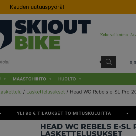
Kauden uutuuspyörät
Koko valikoima
Arv
0,
U
MAASTOHIIHTO
HUOLTO
Laskettelu
/
Laskettelusukset
/ Head WC Rebels e-SL Pro 20
YLI 90 € TILAUKSET TOIMITUSKULUITTA
•
HEAD WC REBELS E-SL 
LASKETTELUSUKSET