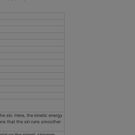
e ski. Here, the kinetic energy
eans that the ski runs smoother
al on the planet, stronger