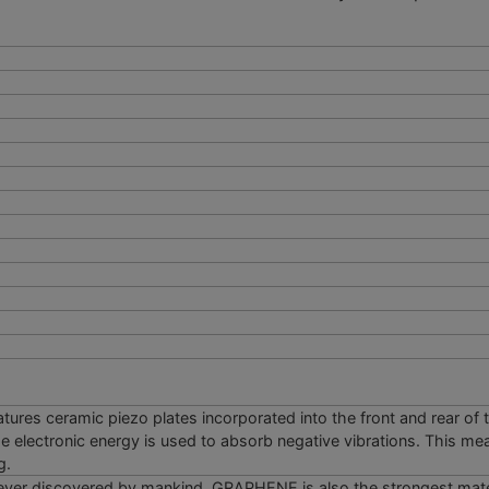
es ceramic piezo plates incorporated into the front and rear of th
the electronic energy is used to absorb negative vibrations. This m
g.
ever discovered by mankind. GRAPHENE is also the strongest materi