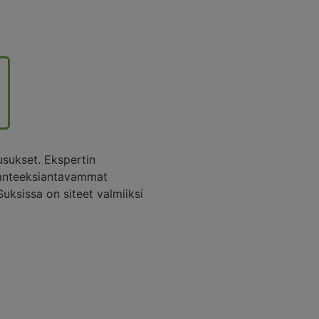
sukset. Ekspertin
a anteeksiantavammat
Suksissa on siteet valmiiksi