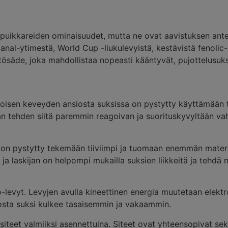
puikkareiden ominaisuudet, mutta ne ovat aavistuksen ant
nal-ytimestä, World Cup -liukulevyistä, kestävistä fenolic-
ösäde, joka mahdollistaa nopeasti kääntyvät, pujottelusuksi
ikoisen keveyden ansiosta suksissa on pystytty käyttämään
an tehden siitä paremmin reagoivan ja suorituskyvyltään va
ä on pystytty tekemään tiiviimpi ja tuomaan enemmän materi
ja laskijan on helpompi mukailla suksien liikkeitä ja tehdä 
-levyt. Levyjen avulla kineettinen energia muutetaan elektr
sta suksi kulkee tasaisemmin ja vakaammin.
teet valmiiksi asennettuina. Siteet ovat yhteensopivat sek