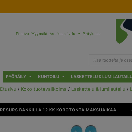
Etusivu
Myymälä
Asiakaspalvelu
Yrityksille
PYÖRÄILY
KUNTOILU
LASKETTELU & LUMILAUTAIL
Etusivu
/
Koko tuotevalikoima
/
Laskettelu & lumilautailu
/
ESURS BANKILLA 12 KK KOROTONTA MAKSUAIKAA
•