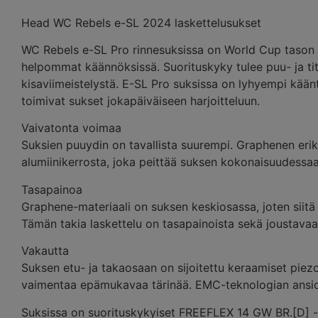
Head WC Rebels e-SL 2024 laskettelusukset
WC Rebels e-SL Pro rinnesuksissa on World Cup tason 
helpommat käännöksissä. Suorituskyky tulee puu- ja tita
kisaviimeistelystä. E-SL Pro suksissa on lyhyempi käänt
toimivat sukset jokapäiväiseen harjoitteluun.
Vaivatonta voimaa
Suksien puuydin on tavallista suurempi. Graphenen er
alumiinikerrosta, joka peittää suksen kokonaisuudessa
Tasapainoa
Graphene-materiaali on suksen keskiosassa, joten siit
Tämän takia laskettelu on tasapainoista sekä joustavaa 
Vakautta
Suksen etu- ja takaosaan on sijoitettu keraamiset piezo
vaimentaa epämukavaa tärinää. EMC-teknologian ansio
Suksissa on suorituskykyiset FREEFLEX 14 GW BR.[D] -si