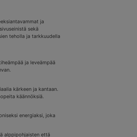
eeksiantavammat ja
sivuseinistä sekä
en teholla ja tarkkuudella
 tiheämpää ja leveämpää
hvan.
aalia kärkeen ja kantaan.
nopeita käännöksiä.
oniseksi energiaksi, joka
ä alppipohjaisten että