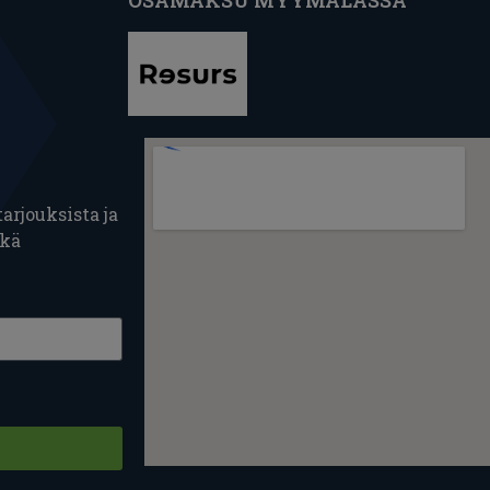
arjouksista ja
ekä