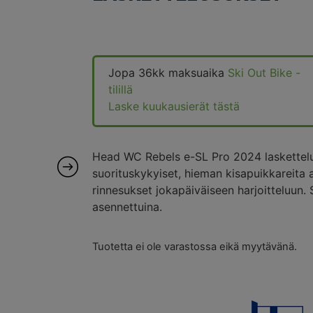
Jopa 36kk maksuaika
Ski Out Bike -
tilillä
Laske kuukausierät tästä
Head WC Rebels e-SL Pro 2024 laskettelu
suorituskykyiset, hieman kisapuikkareit
rinnesukset jokapäiväiseen harjoitteluun. 
asennettuina.
Tuotetta ei ole varastossa eikä myytävänä.