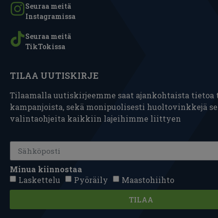
Seuraa meitä
Instagramissa
Seuraa meitä
TikTokissa
TILAA UUTISKIRJE
Tilaamalla uutiskirjeemme saat ajankohtaista tietoa t
kampanjoista, sekä monipuolisesti huoltovinkkejä s
valintaohjeita kaikkiin lajeihimme liittyen
Minua kiinnostaa
Laskettelu
Pyöräily
Maastohiihto
TILAA