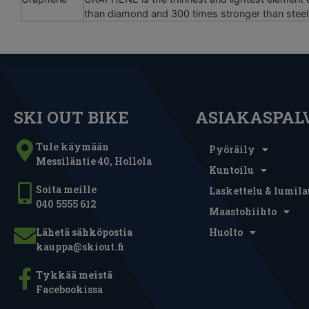
than diamond and 300 times stronger than steel, 
SKI OUT BIKE
ASIAKASPAL
Tule käymään
Pyöräily
Messiläntie 40, Hollola
Kuntoilu
Soita meille
Laskettelu & lumila
040 5555 612
Maastohiihto
Lähetä sähköpostia
Huolto
kauppa@skiout.fi
Tykkää meistä
Facebookissa