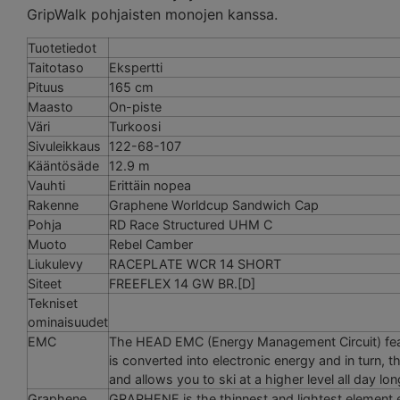
GripWalk pohjaisten monojen kanssa.
Tuotetiedot
Taitotaso
Ekspertti
Pituus
165 cm
Maasto
On-piste
Väri
Turkoosi
Sivuleikkaus
122-68-107
Kääntösäde
12.9 m
Vauhti
Erittäin nopea
Rakenne
Graphene Worldcup Sandwich Cap
Pohja
RD Race Structured UHM C
Muoto
Rebel Camber
Liukulevy
RACEPLATE WCR 14 SHORT
Siteet
FREEFLEX 14 GW BR.[D]
Tekniset
ominaisuudet
EMC
The HEAD EMC (Energy Management Circuit) featur
is converted into electronic energy and in turn, 
and allows you to ski at a higher level all day lon
Graphene
GRAPHENE is the thinnest and lightest element 