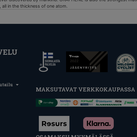
all in the thickness of one atom.
VELU
utailu
MAKSUTAVAT VERKKOKAUPASSA
OSAMAKSU MYYMÄLÄSSÄ