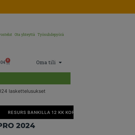
ostelut
Ota yhteyttä
Työsuhdepyörä
0
Oma tili
00
€
24 laskettelusukset
RESURS BANKILLA 12 KK KOROTONTA MAKSUAIKAA
PRO 2024