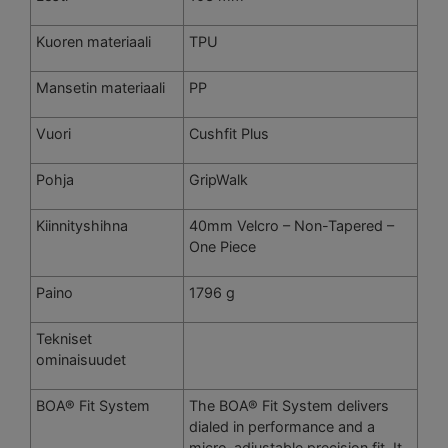
Kuoren materiaali
TPU
Mansetin materiaali
PP
Vuori
Cushfit Plus
Pohja
GripWalk
Kiinnityshihna
40mm Velcro – Non-Tapered –
One Piece
Paino
1796 g
Tekniset
ominaisuudet
BOA® Fit System
The BOA® Fit System delivers
dialed in performance and a
micro-adjustable precision fit. It