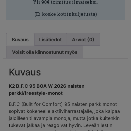
Yli 90€ toimitus ilmaiseksi.
(Ei koske kotiinkuljetusta)
Kuvaus
Lisätiedot
Arviot (0)
Voisit olla kiinnostunut myös
Kuvaus
K2 B.F.C 95 BOA W 2026 naisten
parkki/freestyle-monot
B.F.C (Built for Comfort) 95 naisten parkkimonot
sopivat kokeneelle aktiiviharrastajalle, joka kaipaa
jaloilleen tilavampia monoja, mutta jotka kuitenkin
tukevat jalkaa ja reagoivat hyvin. Leveän lestin