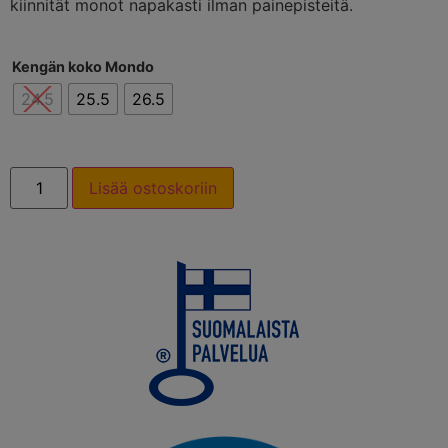
kiinnität monot napakasti ilman painepisteitä.
Kengän koko Mondo
24.5
25.5
26.5
Lisää ostoskoriin