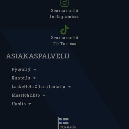
Seuraa meitä
Instagramissa
Seuraa meitä
TikTokissa
ASIAKASPALVELU
Pyöräily
Kuntoilu
Laskettelu & lumilautailu
Maastohiihto
Huolto