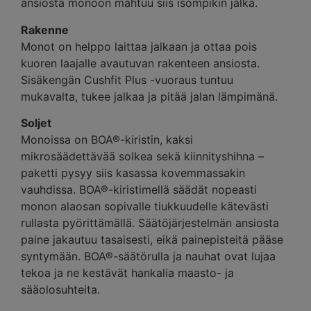
ansiosta monoon mahtuu siis isompikin jalka.
Rakenne
Monot on helppo laittaa jalkaan ja ottaa pois
kuoren laajalle avautuvan rakenteen ansiosta.
Sisäkengän Cushfit Plus -vuoraus tuntuu
mukavalta, tukee jalkaa ja pitää jalan lämpimänä.
Soljet
Monoissa on BOA®-kiristin, kaksi
mikrosäädettävää solkea sekä kiinnityshihna –
paketti pysyy siis kasassa kovemmassakin
vauhdissa. BOA®-kiristimellä säädät nopeasti
monon alaosan sopivalle tiukkuudelle kätevästi
rullasta pyörittämällä. Säätöjärjestelmän ansiosta
paine jakautuu tasaisesti, eikä painepisteitä pääse
syntymään. BOA®-säätörulla ja nauhat ovat lujaa
tekoa ja ne kestävät hankalia maasto- ja
sääolosuhteita.