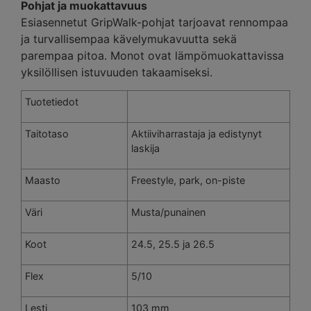
Pohjat ja muokattavuus
Esiasennetut GripWalk-pohjat tarjoavat rennompaa
ja turvallisempaa kävelymukavuutta sekä
parempaa pitoa. Monot ovat lämpömuokattavissa
yksilöllisen istuvuuden takaamiseksi.
Tuotetiedot
Taitotaso
Aktiiviharrastaja ja edistynyt
laskija
Maasto
Freestyle, park, on-piste
Väri
Musta/punainen
Koot
24.5, 25.5 ja 26.5
Flex
5/10
Lesti
103 mm