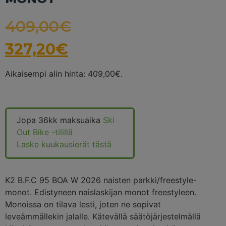
409,00
€
327,20
€
Aikaisempi alin hinta:
409,00
€
.
Jopa 36kk maksuaika
Ski
Out Bike -tilillä
Laske kuukausierät tästä
K2 B.F.C 95 BOA W 2026 naisten parkki/freestyle-
monot. Edistyneen naislaskijan monot freestyleen.
Monoissa on tilava lesti, joten ne sopivat
leveämmällekin jalalle. Kätevällä säätöjärjestelmällä