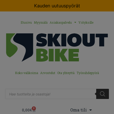
Kauden uutuuspyörät
Etusivu
Myymälä
Asiakaspalvelu
Yrityksille
Koko valikoima
Arvostelut
Ota yhteyttä
Työsuhdepyörä
0
Oma tili
0,00
€