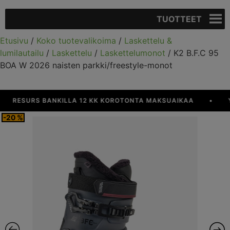
TUOTTEET
Etusivu
/
Koko tuotevalikoima
/
Laskettelu &
lumilautailu
/
Laskettelu
/
Laskettelumonot
/ K2 B.F.C 95
BOA W 2026 naisten parkki/freestyle-monot
ESURS BANKILLA 12 KK KOROTONTA MAKSUAIKAA
•
YLI 
-20 %