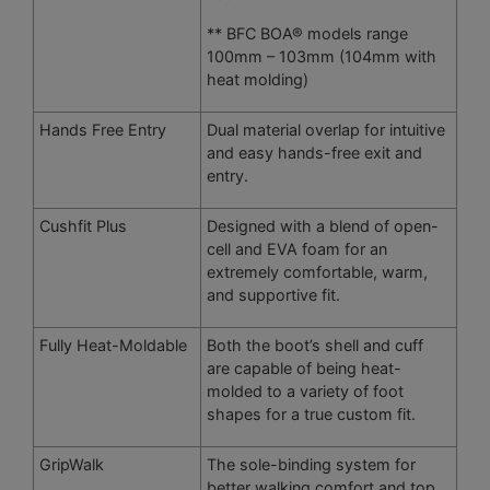
** BFC BOA® models range
100mm – 103mm (104mm with
heat molding)
Hands Free Entry
Dual material overlap for intuitive
and easy hands-free exit and
entry.
Cushfit Plus
Designed with a blend of open-
cell and EVA foam for an
extremely comfortable, warm,
and supportive fit.
Fully Heat-Moldable
Both the boot’s shell and cuff
are capable of being heat-
molded to a variety of foot
shapes for a true custom fit.
GripWalk
The sole-binding system for
better walking comfort and top