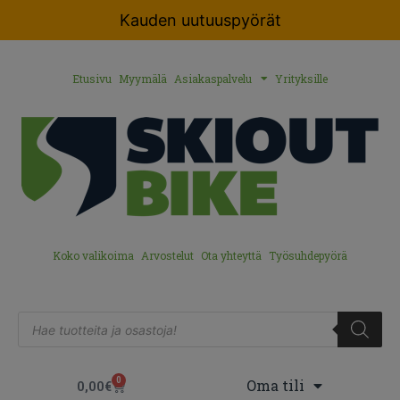
Kauden uutuuspyörät
Etusivu
Myymälä
Asiakaspalvelu
Yrityksille
Koko valikoima
Arvostelut
Ota yhteyttä
Työsuhdepyörä
0
Oma tili
0,00
€