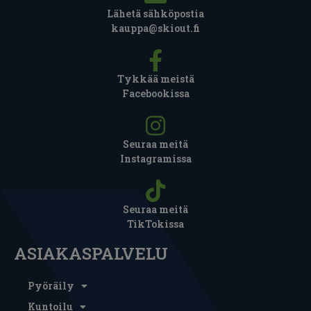
Lähetä sähköpostia
kauppa@skiout.fi
Tykkää meistä
Facebookissa
Seuraa meitä
Instagramissa
Seuraa meitä
TikTokissa
ASIAKASPALVELU
Pyöräily
Kuntoilu