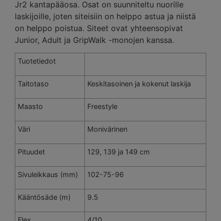
Jr2 kantapääosa. Osat on suunniteltu nuorille
laskijoille, joten siteisiin on helppo astua ja niistä
on helppo poistua. Siteet ovat yhteensopivat
Junior, Adult ja GripWalk -monojen kanssa.
Tuotetiedot
Taitotaso
Keskitasoinen ja kokenut laskija
Maasto
Freestyle
Väri
Monivärinen
Pituudet
129, 139 ja 149 cm
Sivuleikkaus (mm)
102-75-96
Kääntösäde (m)
9.5
Flex
4/10