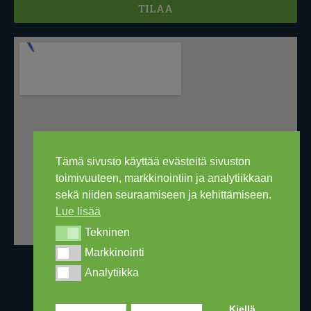
TILAA
Tämä sivusto käyttää evästeitä sivuston
toimivuuteen, markkinointiin ja analytiikkaan
sekä niiden seuraamiseen ja kehittämiseen.
Lue lisää
Tekninen
Tekninen
Markkinointi
Markkinointi
Analytiikka
Analytiikka
Kiellä