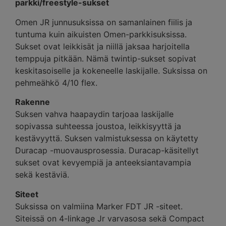
parkki/freestyle-sukset
Omen JR junnusuksissa on samanlainen fiilis ja
tuntuma kuin aikuisten Omen-parkkisuksissa.
Sukset ovat leikkisät ja niillä jaksaa harjoitella
temppuja pitkään. Nämä twintip-sukset sopivat
keskitasoiselle ja kokeneelle laskijalle. Suksissa on
pehmeähkö 4/10 flex.
Rakenne
Suksen vahva haapaydin tarjoaa laskijalle
sopivassa suhteessa joustoa, leikkisyyttä ja
kestävyyttä. Suksen valmistuksessa on käytetty
Duracap -muovausprosessia. Duracap-käsitellyt
sukset ovat kevyempiä ja anteeksiantavampia
sekä kestäviä.
Siteet
Suksissa on valmiina Marker FDT JR -siteet.
Siteissä on 4-linkage Jr varvasosa sekä Compact