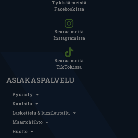
Tykkää meistä
Facebookissa
Seuraa meitä
Instagramissa
Seuraa meitä
TikTokissa
ASIAKASPALVELU
Pyöräily
Kuntoilu
Laskettelu & lumilautailu
Maastohiihto
Huolto