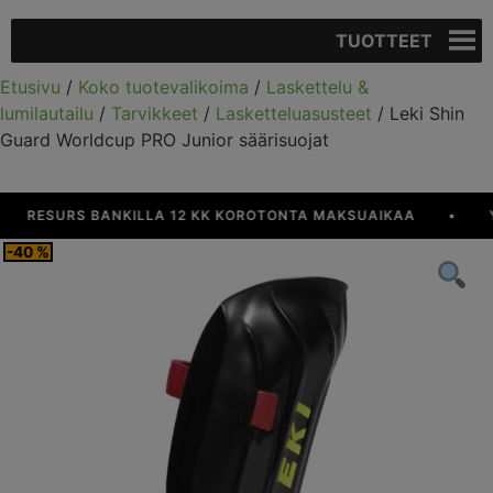
TUOTTEET
Etusivu
/
Koko tuotevalikoima
/
Laskettelu &
lumilautailu
/
Tarvikkeet
/
Lasketteluasusteet
/ Leki Shin
Guard Worldcup PRO Junior säärisuojat
RESURS BANKILLA 12 KK KOROTONTA MAKSUAIKAA
•
YL
-40 %