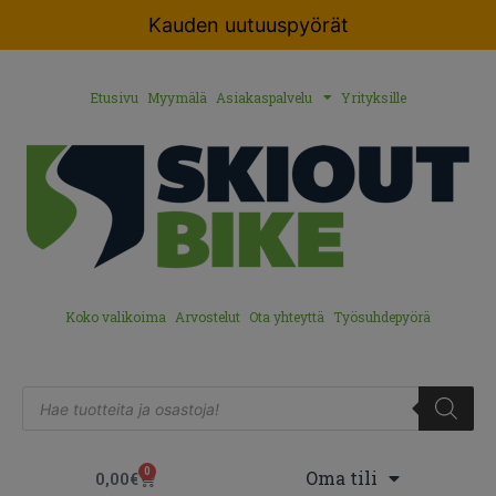
Kauden uutuuspyörät
Etusivu
Myymälä
Asiakaspalvelu
Yrityksille
Koko valikoima
Arvostelut
Ota yhteyttä
Työsuhdepyörä
0
Oma tili
0,00
€