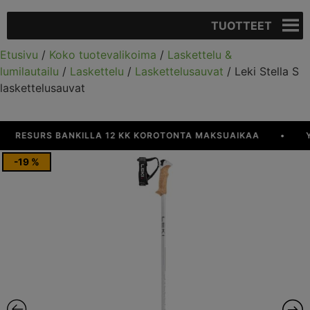
TUOTTEET
Etusivu
/
Koko tuotevalikoima
/
Laskettelu &
lumilautailu
/
Laskettelu
/
Laskettelusauvat
/ Leki Stella S
laskettelusauvat
RESURS BANKILLA 12 KK KOROTONTA MAKSUAIKAA
•
YLI
-19 %