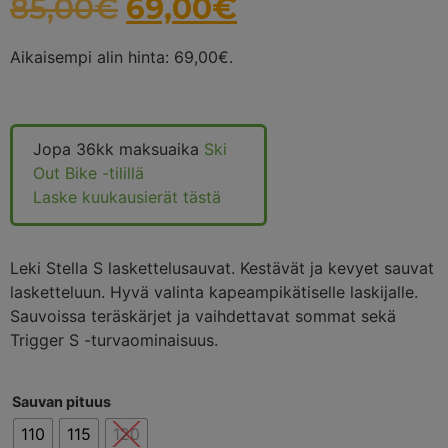
85,00
€
69,00
€
Aikaisempi alin hinta:
69,00
€
.
Jopa 36kk maksuaika
Ski
Out Bike -tilillä
Laske kuukausierät tästä
Leki Stella S laskettelusauvat. Kestävät ja kevyet sauvat
lasketteluun. Hyvä valinta kapeampikätiselle laskijalle.
Sauvoissa teräskärjet ja vaihdettavat sommat sekä
Trigger S -turvaominaisuus.
Sauvan pituus
110
115
120