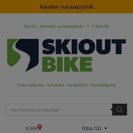
Kauden uutuuspyörät
Etusivu
Myymälä
Asiakaspalvelu
Yrityksille
Koko valikoima
Arvostelut
Ota yhteyttä
Työsuhdepyörä
0
Oma tili
0,00
€