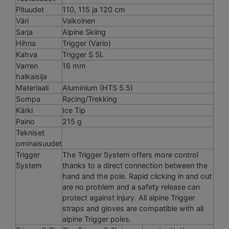
Pituudet
110, 115 ja 120 cm
Väri
Valkoinen
Sarja
Alpine Skiing
Hihna
Trigger (Vario)
Kahva
Trigger S SL
Varren
16 mm
halkaisija
Materiaali
Aluminium (HTS 5.5)
Sompa
Racing/Trekking
Kärki
Ice Tip
Paino
215 g
Tekniset
ominaisuudet
Trigger
The Trigger System offers more control
System
thanks to a direct connection between the
hand and the pole. Rapid clicking in and out
are no problem and a safety release can
protect against injury. All alpine Trigger
straps and gloves are compatible with all
alpine Trigger poles.