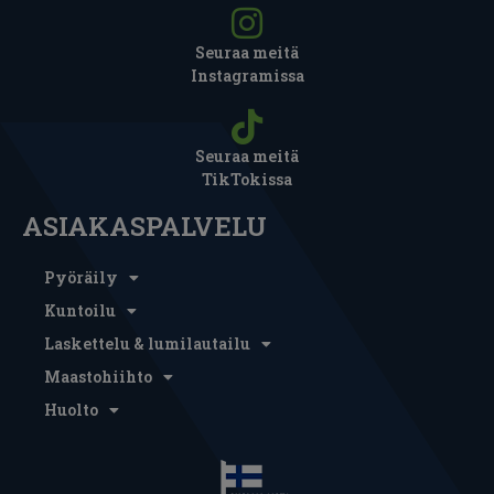
Seuraa meitä
Instagramissa
Seuraa meitä
TikTokissa
ASIAKASPALVELU
Pyöräily
Kuntoilu
Laskettelu & lumilautailu
Maastohiihto
Huolto