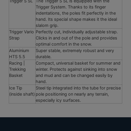
Trigger S SL
The Trigger S SL is equipped with the
Trigger System. Thanks to its finger
indentations, the poles fit perfectly in the
hand. Its special shape makes it the ideal
slalom grip.
Trigger Vario
Perfectly cut, individually adjustable strap.
Strap
Clicks in and out of the pole and provides
optimal comfort in the snow.
Aluminium
Super stable, extremely robust and very
HTS 5.5
durable.
Racing |
Compact, universal basket for summer and
Trekking
winter. Protects against sinking into snow
Basket
and mud and can be changed easily by
hand.
Ice Tip
Steel tip integrated into the tube for precise
(inside shaft)
pole positioning on nearly any terrain,
especially icy surfaces.