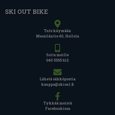
SKI OUT BIKE
Tule käymään
Messiläntie 40, Hollola
Soita meille
040 5555 612
Lähetä sähköpostia
kauppa@skiout.fi
Tykkää meistä
Facebookissa