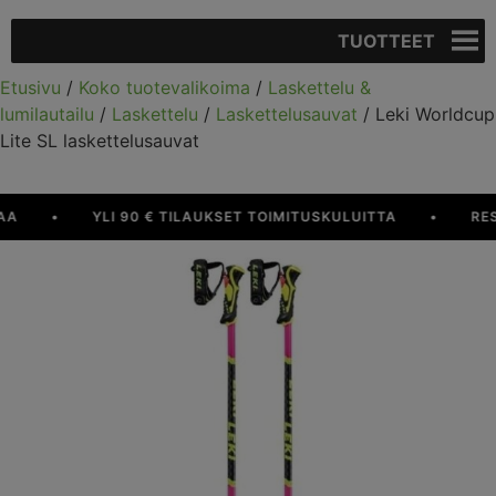
TUOTTEET
Etusivu
/
Koko tuotevalikoima
/
Laskettelu &
lumilautailu
/
Laskettelu
/
Laskettelusauvat
/ Leki Worldcup
Lite SL laskettelusauvat
•
YLI 90 € TILAUKSET TOIMITUSKULUITTA
•
RESUR