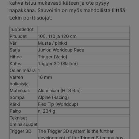
kahva istuu mukavasti käteen ja ote pysyy
napakkana. Sauvoihin on myös mahdollista liittää
Lekin porttisuojat.
Tuotetiedot
Pituudet
100, 110 ja 120 cm
Väri
Musta / pinkki
Sarja
Junior, Worldcup Race
Hihna
Trigger (Vario)
Kahva
Trigger 3D (Slalom)
Osien määrä
1
Varren
16 mm
halkaisija
Materiaali
Aluminium (HTS 6.5)
Sompa
Alpine (Racing)
Kärki
Flex Tip (Worldcup)
Paino
n. 234 g
Tekniset
ominaisuudet
Trigger 3D
The Trigger 3D system is the further
development of the Trigger S technology.