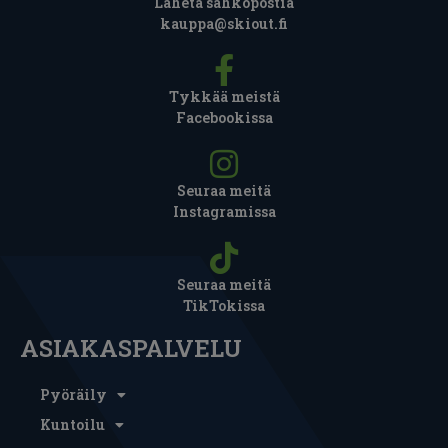
Lähetä sähköpostia
kauppa@skiout.fi
Tykkää meistä
Facebookissa
Seuraa meitä
Instagramissa
Seuraa meitä
TikTokissa
ASIAKASPALVELU
Pyöräily
Kuntoilu