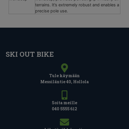
terrains. It’s extremely robust and enables a
precise pole use.
SKI OUT BIKE
Tule käymään
Messiläntie 40, Hollola
Soita meille
040 5555 612