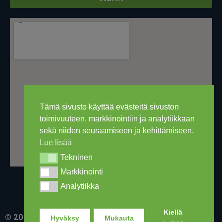
Tämä sivusto käyttää evästeitä sivuston
toimivuuteen, markkinointiin ja analytiikkaan
sekä niiden seuraamiseen ja kehittämiseen.
Lue lisää
Tekninen
Tekninen
Markkinointi
Markkinointi
Analytiikka
Analytiikka
Kiellä
© 2016-2026 Ski Out Bike, Ski-Outlet Finland Oy
Hyväksy
Mukauta