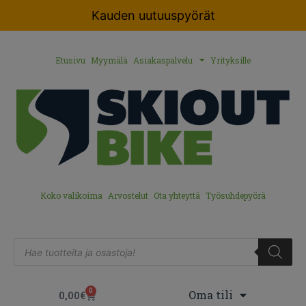
Kauden uutuuspyörät
Etusivu
Myymälä
Asiakaspalvelu
Yrityksille
Koko valikoima
Arvostelut
Ota yhteyttä
Työsuhdepyörä
0
Oma tili
0,00
€