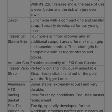
With it’s 220° release angle, the ease of use
is even better and the risk of injury even
lower.
Junior
Junior pole with a compact grip and smaller
strap. Specially developed for our young
skiers.
Trigger 3D
Four non-slip finger grooves and an
Slalom Grip
additional support area offer maximum grip
and superior comfort. The slalom grip is
compatible with all trigger straps and
gloves.
Adapter Cap
Enables assembly of LEKI Gate Guards.
Trigger Vario
Perfectly cut and individually adjustable
Strap
Strap. Easily click in and out of the pole
with the Trigger Loop.
Aluminium
Super stable, extremely robust and very
HTS
durable.
Racing
Ideal for racing conditions. Tool-less basket
Basket
replacement.
Flex Tip
The tip, specially developed for the
Worldcup
worldcup, provides perfect grip in nearly all