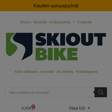
Kauden uutuuspyörät
Etusivu
Myymälä
Asiakaspalvelu
Yrityksille
Koko valikoima
Arvostelut
Ota yhteyttä
Työsuhdepyörä
0
Oma tili
0,00
€