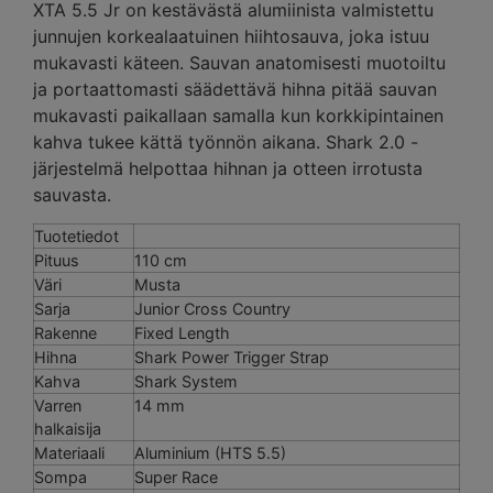
XTA 5.5 Jr on kestävästä alumiinista valmistettu
junnujen korkealaatuinen hiihtosauva, joka istuu
mukavasti käteen. Sauvan anatomisesti muotoiltu
ja portaattomasti säädettävä hihna pitää sauvan
mukavasti paikallaan samalla kun korkkipintainen
kahva tukee kättä työnnön aikana. Shark 2.0 -
järjestelmä helpottaa hihnan ja otteen irrotusta
sauvasta.
Tuotetiedot
Pituus
110 cm
Väri
Musta
Sarja
Junior Cross Country
Rakenne
Fixed Length
Hihna
Shark Power Trigger Strap
Kahva
Shark System
Varren
14 mm
halkaisija
Materiaali
Aluminium (HTS 5.5)
Sompa
Super Race