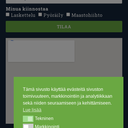
Minua kiinnostaa
Laskettelu
Pyöräily
Maastohiihto
TILAA
Tämä sivusto käyttää evästeitä sivuston
toimivuuteen, markkinointiin ja analytiikkaan
sekä niiden seuraamiseen ja kehittämiseen.
Lue lisää
Tekninen
Tekninen
Markkinointi
Markkinointi