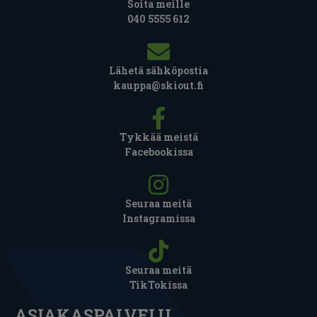
Soita meille
040 5555 612
Lähetä sähköpostia
kauppa@skiout.fi
Tykkää meistä
Facebookissa
Seuraa meitä
Instagramissa
Seuraa meitä
TikTokissa
ASIAKASPALVELU