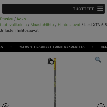
TUOTTEET
Etusivu
/
Koko
tuotevalikoima
/
Maastohiihto
/
Hiihtosauvat
/ Leki XTA 5.5
Jr lasten hiihtosauvat
•
YLI 90 € TILAUKSET TOIMITUSKULUITTA
•
RESUR