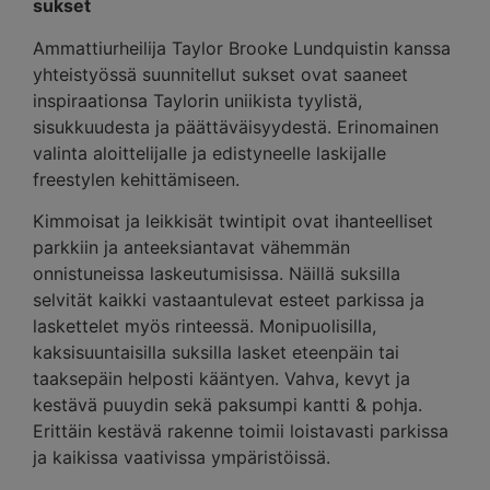
sukset
Ammattiurheilija Taylor Brooke Lundquistin kanssa
yhteistyössä suunnitellut sukset ovat saaneet
inspiraationsa Taylorin uniikista tyylistä,
sisukkuudesta ja päättäväisyydestä. Erinomainen
valinta aloittelijalle ja edistyneelle laskijalle
freestylen kehittämiseen.
Kimmoisat ja leikkisät twintipit ovat ihanteelliset
parkkiin ja anteeksiantavat vähemmän
onnistuneissa laskeutumisissa. Näillä suksilla
selvität kaikki vastaantulevat esteet parkissa ja
laskettelet myös rinteessä. Monipuolisilla,
kaksisuuntaisilla suksilla lasket eteenpäin tai
taaksepäin helposti kääntyen. Vahva, kevyt ja
kestävä puuydin sekä paksumpi kantti & pohja.
Erittäin kestävä rakenne toimii loistavasti parkissa
ja kaikissa vaativissa ympäristöissä.