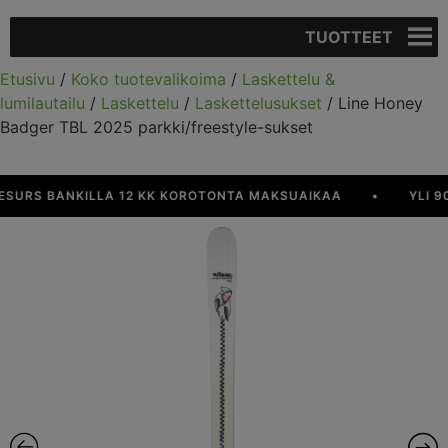
TUOTTEET
Etusivu
/
Koko tuotevalikoima
/
Laskettelu &
lumilautailu
/
Laskettelu
/
Laskettelusukset
/ Line Honey
Badger TBL 2025 parkki/freestyle-sukset
RS BANKILLA 12 KK KOROTONTA MAKSUAIKAA
•
YLI 90 €