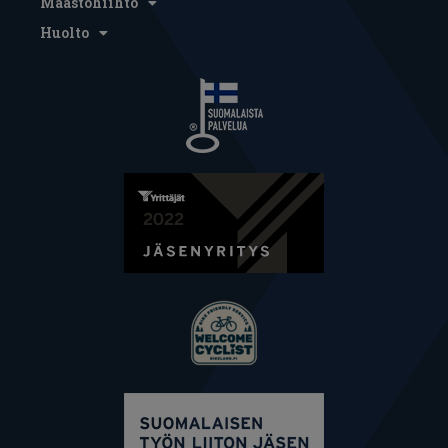
Maastohiihto
Huolto