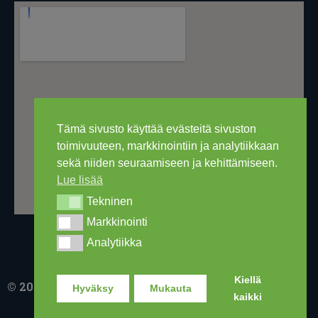
Tämä sivusto käyttää evästeitä sivuston
toimivuuteen, markkinointiin ja analytiikkaan
sekä niiden seuraamiseen ja kehittämiseen.
Lue lisää
Tekninen
Tekninen
Markkinointi
Markkinointi
Analytiikka
Analytiikka
Kiellä
© 2016-2026 Ski Out Bike, Ski-Outlet Finland Oy
Hyväksy
Mukauta
kaikki