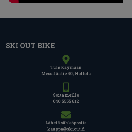
SKI OUT BIKE
Tule käymään
Messiläntie 40, Hollola
Soita meille
040 5555 612
Lähetä sähköpostia
kauppa@skiout.fi