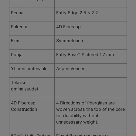
Reuna
Fatty Edge 2.5 x 2.2
Rakenne
4D Fibercap
Flex
Symmetrinen
Pohja
Fatty Base™ Sintered 1.7 mm
Ytimen materiaali
Aspen Veneer
Tekniset
ominaisuudet
4D Fibercap
4 Directions of fiberglass are
Construction
woven across the top of the core
for durability without
unnecessary weight.
5Cut™ Multi-Radius
Five different radiuses are