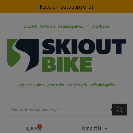
Kauden uutuuspyörät
Etusivu
Myymälä
Asiakaspalvelu
Yrityksille
Koko valikoima
Arvostelut
Ota yhteyttä
Työsuhdepyörä
0
Oma tili
0,00
€