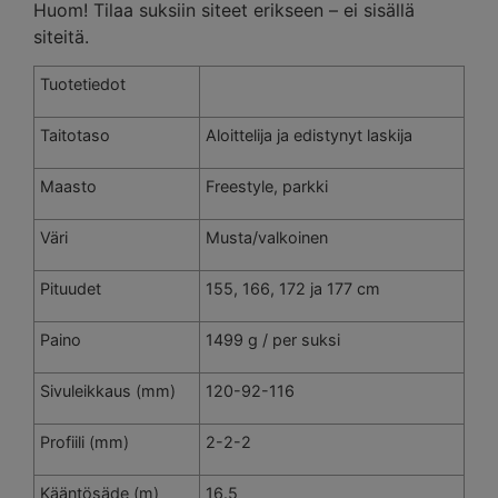
Huom! Tilaa suksiin siteet erikseen – ei sisällä
siteitä.
Tuotetiedot
Taitotaso
Aloittelija ja edistynyt laskija
Maasto
Freestyle, parkki
Väri
Musta/valkoinen
Pituudet
155, 166, 172 ja 177 cm
Paino
1499 g / per suksi
Sivuleikkaus (mm)
120-92-116
Profiili (mm)
2-2-2
Kääntösäde (m)
16.5