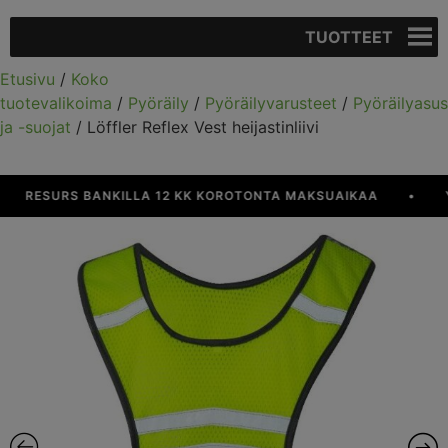
TUOTTEET
Etusivu
/
Koko
tuotevalikoima
/
Pyöräily
/
Pyöräilyvarusteet
/
Pyöräilyasus
ja -suojat
/ Löffler Reflex Vest heijastinliivi
RESURS BANKILLA 12 KK KOROTONTA MAKSUAIKAA
•
YLI