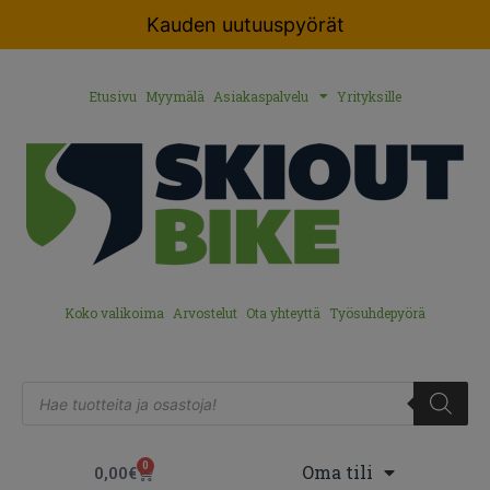
Kauden uutuuspyörät
Etusivu
Myymälä
Asiakaspalvelu
Yrityksille
Koko valikoima
Arvostelut
Ota yhteyttä
Työsuhdepyörä
0
Oma tili
0,00
€