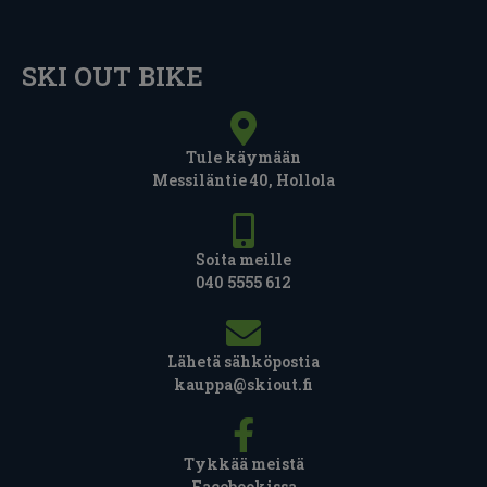
SKI OUT BIKE
Tule käymään
Messiläntie 40, Hollola
Soita meille
040 5555 612
Lähetä sähköpostia
kauppa@skiout.fi
Tykkää meistä
Facebookissa