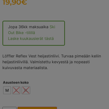
19,90
€
Jopa 36kk maksuaika
Ski
Out Bike -tilillä
Laske kuukausierät tästä
Löffler Reflex Vest heijastinliivi. Turvaa pimeään keliin
heijastinliivillä. Valmistettu kevyestä ja nopeasti
kuivuvasta materiaalista.
Asusteen koko
M
L
XL