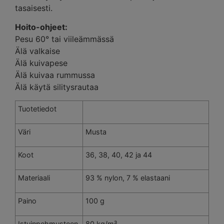
tasaisesti.
Hoito-ohjeet:
Pesu 60° tai viileämmässä
Älä valkaise
Älä kuivapese
Älä kuivaa rummussa
Älä käytä silitysrautaa
Tuotetiedot
Väri
Musta
Koot
36, 38, 40, 42 ja 44
Materiaali
93 % nylon, 7 % elastaani
Paino
100 g
Istuinpehmusteen
80 kg/m³