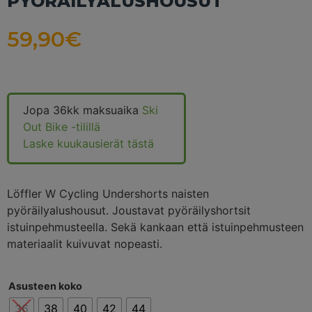
PYÖRÄILYALUSHOUSUT
59,90
€
Jopa 36kk maksuaika
Ski
Out Bike -tilillä
Laske kuukausierät tästä
Löffler W Cycling Undershorts naisten
pyöräilyalushousut. Joustavat pyöräilyshortsit
istuinpehmusteella. Sekä kankaan että istuinpehmusteen
materiaalit kuivuvat nopeasti.
Asusteen koko
36
38
40
42
44