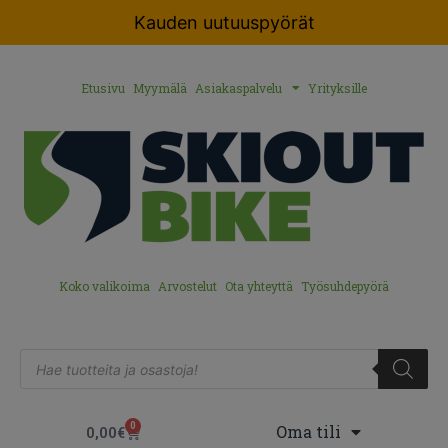
Kauden uutuuspyörät
Etusivu
Myymälä
Asiakaspalvelu
Yrityksille
Koko valikoima
Arvostelut
Ota yhteyttä
Työsuhdepyörä
0
Oma tili
0,00
€