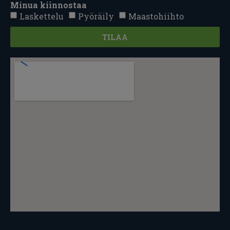
Minua kiinnostaa
Laskettelu
Pyöräily
Maastohiihto
TILAA