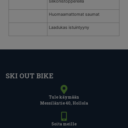
silikonistoppereilla
Huomaamattomat saumat
Laadukas istuintyyny
SKI OUT BIKE
Tule käymään
Messiläntie 40, Hollola
Soita meille