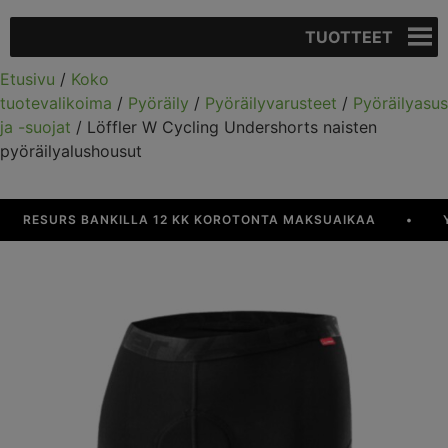
TUOTTEET
Etusivu
/
Koko
tuotevalikoima
/
Pyöräily
/
Pyöräilyvarusteet
/
Pyöräilyasus
ja -suojat
/ Löffler W Cycling Undershorts naisten
pyöräilyalushousut
RESURS BANKILLA 12 KK KOROTONTA MAKSUAIKAA
•
YLI