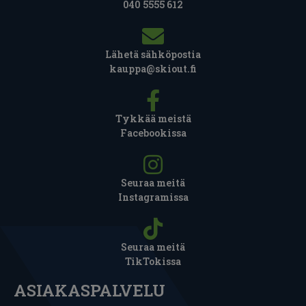
040 5555 612
Lähetä sähköpostia
kauppa@skiout.fi
Tykkää meistä
Facebookissa
Seuraa meitä
Instagramissa
Seuraa meitä
TikTokissa
ASIAKASPALVELU