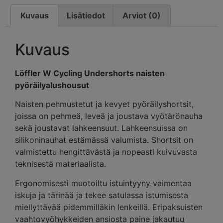
Kuvaus
Lisätiedot
Arviot (0)
Kuvaus
Löffler W Cycling Undershorts naisten
pyöräilyalushousut
Naisten pehmustetut ja kevyet pyöräilyshortsit,
joissa on pehmeä, leveä ja joustava vyötärönauha
sekä joustavat lahkeensuut. Lahkeensuissa on
silikoninauhat estämässä valumista. Shortsit on
valmistettu hengittävästä ja nopeasti kuivuvasta
teknisestä materiaalista.
Ergonomisesti muotoiltu istuintyyny vaimentaa
iskuja ja tärinää ja tekee satulassa istumisesta
miellyttävää pidemmilläkin lenkeillä. Eripaksuisten
vaahtovyöhykkeiden ansiosta paine jakautuu