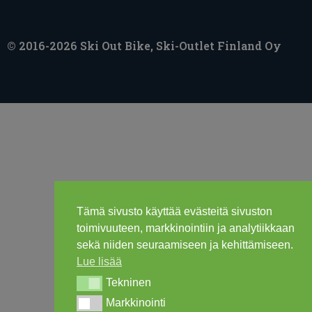
© 2016-2026 Ski Out Bike, Ski-Outlet Finland Oy
Tämä sivusto käyttää evästeitä sivuston
toimivuuteen, markkinointiin ja analytiikkaan
sekä niiden seuraamiseen ja kehittämiseen.
Lue lisää
Tekninen
Tekninen
Markkinointi
Markkinointi