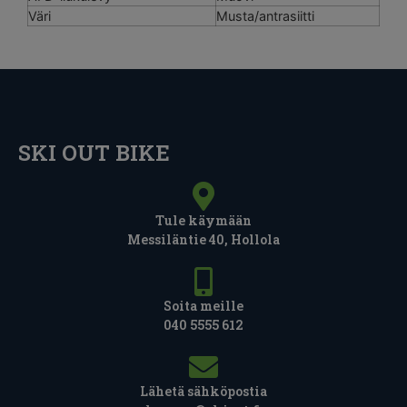
Väri
Musta/antrasiitti
SKI OUT BIKE
Tule käymään
Messiläntie 40, Hollola
Soita meille
040 5555 612
Lähetä sähköpostia