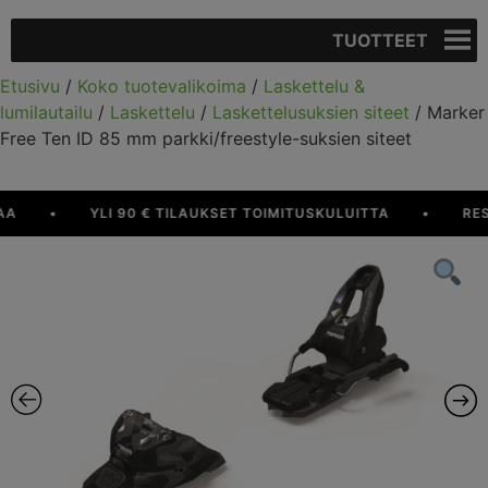
TUOTTEET
Etusivu
/
Koko tuotevalikoima
/
Laskettelu &
lumilautailu
/
Laskettelu
/
Laskettelusuksien siteet
/ Marker
Free Ten ID 85 mm parkki/freestyle-suksien siteet
•
YLI 90 € TILAUKSET TOIMITUSKULUITTA
•
RESUR