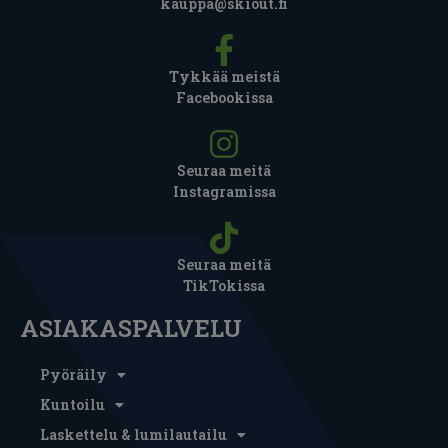
kauppa@skiout.fi
Tykkää meistä
Facebookissa
Seuraa meitä
Instagramissa
Seuraa meitä
TikTokissa
ASIAKASPALVELU
Pyöräily
Kuntoilu
Laskettelu & lumilautailu