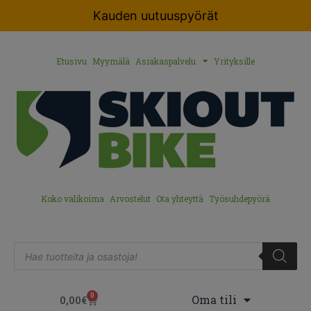
Kauden uutuuspyörät
Etusivu
Myymälä
Asiakaspalvelu
Yrityksille
Koko valikoima
Arvostelut
Ota yhteyttä
Työsuhdepyörä
0
Oma tili
0,00
€