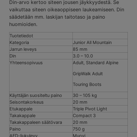
Din-arvo kertoo siteen jousen jäykkyydestä. Se
vaikuttaa siteen oikeaoppiseen laukeamiseen. Din
säädetään mm. laskijan taitotaso ja paino
huomioiden.
Tuotetiedot
Kategoria
Junior All Mountain
Jarrun leveys
85 mm
Din
3.0 – 10.0
Yhteensopivuus
Adult, Standard Alpine
GripWalk Adult
Touring Boots
Käyttäjän suositeltu paino
30 – 105 kg
Seisontakorkeus
20 mm
Etukappale
Triple Pivot Light
Takakappale
Compact 3
Takakappaleen säätövara
20 mm
Paino
750 g
AFD-liukulevy
Muovi