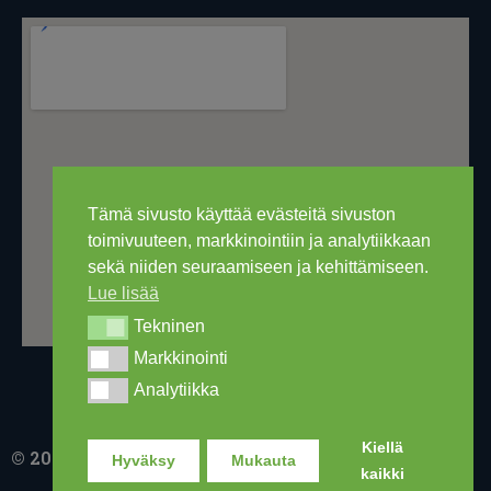
Tämä sivusto käyttää evästeitä sivuston
toimivuuteen, markkinointiin ja analytiikkaan
sekä niiden seuraamiseen ja kehittämiseen.
Lue lisää
Tekninen
Tekninen
Markkinointi
Markkinointi
Analytiikka
Analytiikka
Kiellä
© 2016-2026 Ski Out Bike, Ski-Outlet Finland Oy
Hyväksy
Mukauta
kaikki