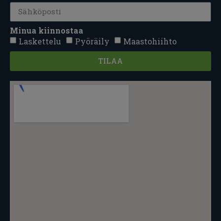
Minua kiinnostaa
Laskettelu
Pyöräily
Maastohiihto
TILAA