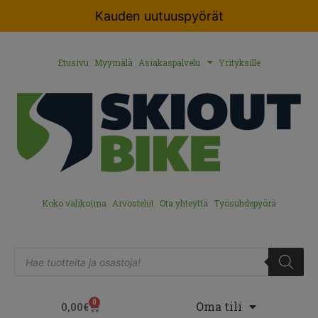
Kauden uutuuspyörät
Etusivu
Myymälä
Asiakaspalvelu
Yrityksille
Koko valikoima
Arvostelut
Ota yhteyttä
Työsuhdepyörä
0
Oma tili
0,00
€