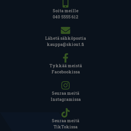
Soita meille
040 5555 612
Lähetä sähköpostia
kauppa@skiout.fi
Tykkää meistä
Facebookissa
Seuraa meitä
Instagramissa
Seuraa meitä
TikTokissa