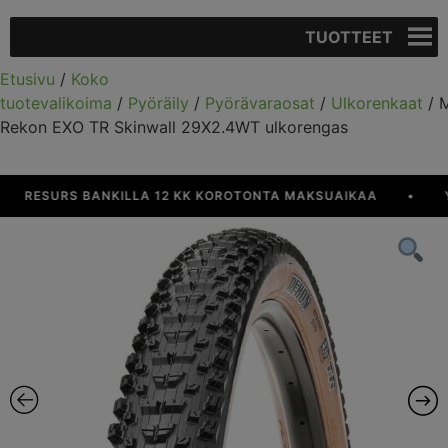
TUOTTEET
Etusivu
/
Koko
tuotevalikoima
/
Pyöräily
/
Pyörävaraosat
/
Ulkorenkaat
/ 
Rekon EXO TR Skinwall 29X2.4WT ulkorengas
RESURS BANKILLA 12 KK KOROTONTA MAKSUAIKAA
•
YLI