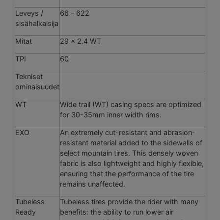
Leveys /
66 – 622
sisähalkaisija
Mitat
29 x 2.4 WT
TPI
60
Tekniset
ominaisuudet
WT
Wide trail (WT) casing specs are optimized
for 30-35mm inner width rims.
EXO
An extremely cut-resistant and abrasion-
resistant material added to the sidewalls of
select mountain tires. This densely woven
fabric is also lightweight and highly flexible,
ensuring that the performance of the tire
remains unaffected.
Tubeless
Tubeless tires provide the rider with many
Ready
benefits: the ability to run lower air