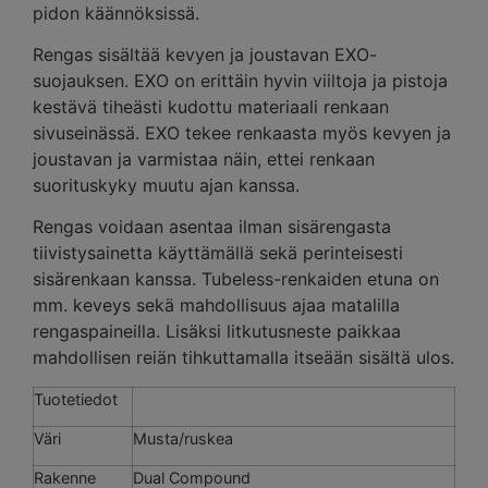
pidon käännöksissä.
Rengas sisältää kevyen ja joustavan EXO-
suojauksen. EXO on erittäin hyvin viiltoja ja pistoja
kestävä tiheästi kudottu materiaali renkaan
sivuseinässä. EXO tekee renkaasta myös kevyen ja
joustavan ja varmistaa näin, ettei renkaan
suorituskyky muutu ajan kanssa.
Rengas voidaan asentaa ilman sisärengasta
tiivistysainetta käyttämällä sekä perinteisesti
sisärenkaan kanssa. Tubeless-renkaiden etuna on
mm. keveys sekä mahdollisuus ajaa matalilla
rengaspaineilla. Lisäksi litkutusneste paikkaa
mahdollisen reiän tihkuttamalla itseään sisältä ulos.
Tuotetiedot
Väri
Musta/ruskea
Rakenne
Dual Compound