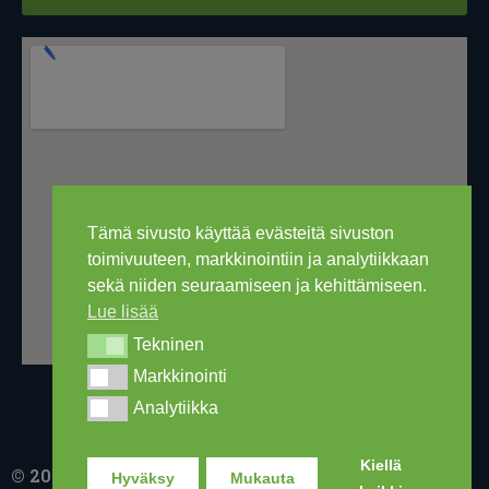
Tämä sivusto käyttää evästeitä sivuston
toimivuuteen, markkinointiin ja analytiikkaan
sekä niiden seuraamiseen ja kehittämiseen.
Lue lisää
Tekninen
Tekninen
Markkinointi
Markkinointi
Analytiikka
Analytiikka
Kiellä
© 2016-2026 Ski Out Bike, Ski-Outlet Finland Oy
Hyväksy
Mukauta