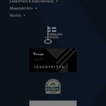
Laskettelu & lumilautailu
Maastohiihto
Huolto