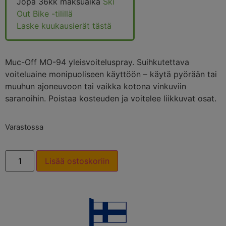
Jopa 36kk maksuaika
Ski
Out Bike -tilillä
Laske kuukausierät tästä
Muc-Off MO-94 yleisvoiteluspray. Suihkutettava
voiteluaine monipuoliseen käyttöön – käytä pyörään tai
muuhun ajoneuvoon tai vaikka kotona vinkuviin
saranoihin. Poistaa kosteuden ja voitelee liikkuvat osat.
Varastossa
Lisää ostoskoriin