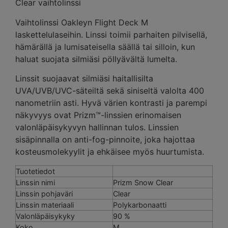
Clear vaihtolinssi
Vaihtolinssi Oakleyn Flight Deck M
laskettelulaseihin. Linssi toimii parhaiten pilvisellä,
hämärällä ja lumisateisella säällä tai silloin, kun
haluat suojata silmiäsi pöllyävältä lumelta.
Linssit suojaavat silmiäsi haitallisilta
UVA/UVB/UVC-säteiltä sekä siniseltä valolta 400
nanometriin asti. Hyvä värien kontrasti ja parempi
näkyvyys ovat Prizm™-linssien erinomaisen
valonläpäisykyvyn hallinnan tulos. Linssien
sisäpinnalla on anti-fog-pinnoite, joka hajottaa
kosteusmolekyylit ja ehkäisee myös huurtumista.
Tuotetiedot
Linssin nimi
Prizm Snow Clear
Linssin pohjaväri
Clear
Linssin materiaali
Polykarbonaatti
Valonläpäisykyky
90 %
Koko
M