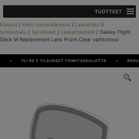
TUOTTEET
Etusivu
/
Koko tuotevalikoima
/
Laskettelu &
lumilautailu
/
Tarvikkeet
/
Laskettelulasit
/ Oakley Flight
Deck M Replacement Lens Prizm Clear vaihtolinssi
•
YLI 90 € TILAUKSET TOIMITUSKULUITTA
•
RESURS