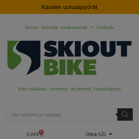
Kauden uutuuspyörät
Etusivu
Myymälä
Asiakaspalvelu
Yrityksille
Koko valikoima
Arvostelut
Ota yhteyttä
Työsuhdepyörä
0
Oma tili
0,00
€