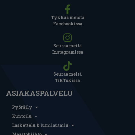
Tykkää meistä
Facebookissa
Seuraa meitä
Instagramissa
Seuraa meitä
TikTokissa
ASIAKASPALVELU
Pyöräily
Kuntoilu
Laskettelu & lumilautailu
Maastohiihto