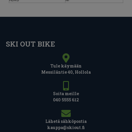
SKI OUT BIKE
Tule käymään
Messiläntie 40, Hollola
Soita meille
040 5555 612
Lähetä sähköpostia
kauppa@skiout.fi