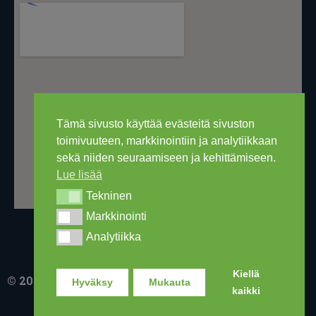
Tämä sivusto käyttää evästeitä sivuston
toimivuuteen, markkinointiin ja analytiikkaan
sekä niiden seuraamiseen ja kehittämiseen.
Lue lisää
Tekninen
Tekninen
Markkinointi
Markkinointi
Analytiikka
Analytiikka
Kiellä
© 2016-2026 Ski Out Bike, Ski-Outlet Finland Oy
Hyväksy
Mukauta
kaikki