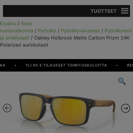
TUOTTEET
Etusivu
/
Koko
tuotevalikoima
/
Pyöräily
/
Pyöräilyvarusteet
/
Pyöräilylasit
ja urheilulasit
/ Oakley Holbrook Matte Carbon Prizm 24K
Polarized aurinkolasit
•
YLI 90 € TILAUKSET TOIMITUSKULUITTA
•
RESU