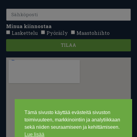
Minua kiinnostaa
Laskettelu
Pyöräily
Maastohiihto
TILAA
Tämä sivusto käyttää evästeitä sivuston
toimivuuteen, markkinointiin ja analytiikkaan
sekä niiden seuraamiseen ja kehittämiseen.
Lue lisää