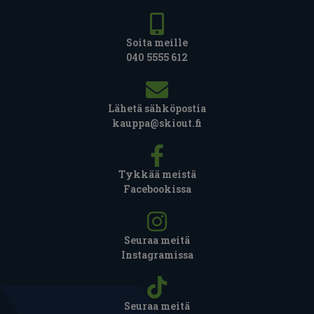
Soita meille
040 5555 612
Lähetä sähköpostia
kauppa@skiout.fi
Tykkää meistä
Facebookissa
Seuraa meitä
Instagramissa
Seuraa meitä