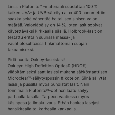
Linssin Plutonite™ -materiaali suodattaa 100 %
kaiken UVA- ja UVB-säteilyn aina 400 nanometriin
saakka sekä vähentää haitallisen sinisen valon
määrää. Valonläpäisy on 14 %, joten lasit sopivat
käytettäväksi kirkkaalla säällä. Holbrook-lasit on
testattu erittäin suurissa massa- ja
vauhtiolosuhteissa tinkimättömän suojan
takaamiseksi.
Pidä huolta Oakley-laseistasi!
Oakleyn High Definition Optics® (HDO®)
ylläpitämiseksi saat lasiesi mukana sähköstaattisen
Microclear™-säilytyspussin & kotelon. Siinä säilytät
lasisi ja pussilla myös puhdistat lasit. Näin
toimimalla Plutonite®-optinen laatu säilyy
parhaalla tasolla. Tarpeen vaatiessa myös
käsinpesu ja ilmakuivaus. Ethän hankaa lasejasi
hansikkaalla tai karhealla kankaalla.