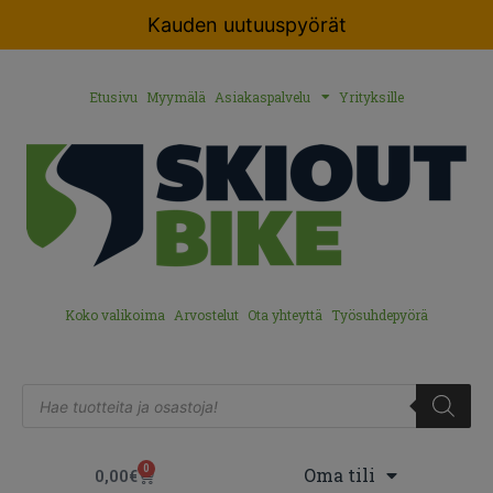
Kauden uutuuspyörät
Etusivu
Myymälä
Asiakaspalvelu
Yrityksille
Koko valikoima
Arvostelut
Ota yhteyttä
Työsuhdepyörä
0
Oma tili
0,00
€