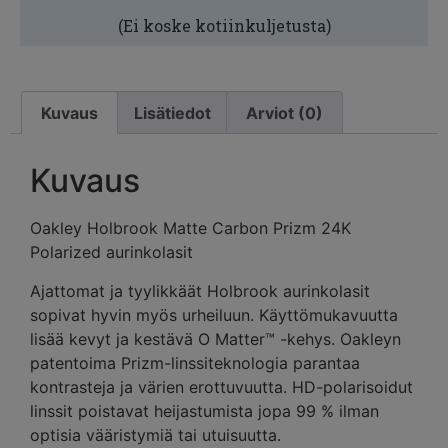
(Ei koske kotiinkuljetusta)
Kuvaus
Lisätiedot
Arviot (0)
Kuvaus
Oakley Holbrook Matte Carbon Prizm 24K
Polarized aurinkolasit
Ajattomat ja tyylikkäät Holbrook aurinkolasit
sopivat hyvin myös urheiluun. Käyttömukavuutta
lisää kevyt ja kestävä O Matter™ -kehys. Oakleyn
patentoima Prizm-linssiteknologia parantaa
kontrasteja ja värien erottuvuutta. HD-polarisoidut
linssit poistavat heijastumista jopa 99 % ilman
optisia vääristymiä tai utuisuutta.