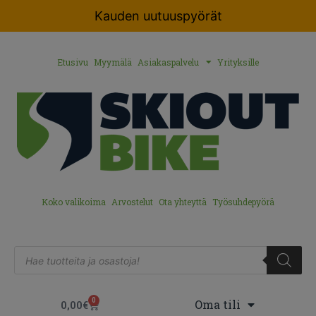
Kauden uutuuspyörät
Etusivu
Myymälä
Asiakaspalvelu
Yrityksille
Koko valikoima
Arvostelut
Ota yhteyttä
Työsuhdepyörä
0
Oma tili
0,00
€