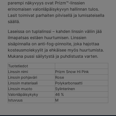
parempi näkyvyys ovat Prizm™-linssien
erinomaisen valonläpäisykyvyn hallinnan tulos.
Lasit toimivat parhaiten pilvisellä ja lumisateisella
säällä.
Laseissa on tuplalinssi – kahden linssin väliin jää
ilmapatsas estäen huurtumisen. Linssien
sisäpinnalla on anti-fog-pinnoite, joka hajottaa
kosteusmolekyylit ja ehkäisee myös huurtumista.
Mukana pussi säilytystä ja puhdistusta varten.
Tuotetiedot
Linssin nimi
Prizm Snow Hi Pink
Linssin pohjaväri
Rose
Linssin materiaali
Polykarbonaatti
Linssin muoto
Sylinterinen
Valonläpäisykyky
46 %
Istuvuus
M