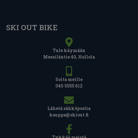
SKI OUT BIKE
Tule käymään
Messiläntie 40, Hollola
Soita meille
040 5555 612
Lähetä sähköpostia
kauppa@skiout.fi
Tykkää meistä