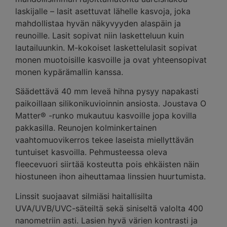
laskijalle – lasit asettuvat lähelle kasvoja, joka
mahdollistaa hyvän näkyvyyden alaspäin ja
reunoille. Lasit sopivat niin lasketteluun kuin
lautailuunkin. M-kokoiset laskettelulasit sopivat
monen muotoisille kasvoille ja ovat yhteensopivat
monen kypärämallin kanssa.
Säädettävä 40 mm leveä hihna pysyy napakasti
paikoillaan silikonikuvioinnin ansiosta. Joustava O
Matter® -runko mukautuu kasvoille jopa kovilla
pakkasilla. Reunojen kolminkertainen
vaahtomuovikerros tekee laseista miellyttävän
tuntuiset kasvoilla. Pehmusteessa oleva
fleecevuori siirtää kosteutta pois ehkäisten näin
hiostuneen ihon aiheuttamaa linssien huurtumista.
Linssit suojaavat silmiäsi haitallisilta
UVA/UVB/UVC-säteiltä sekä siniseltä valolta 400
nanometriin asti. Lasien hyvä värien kontrasti ja