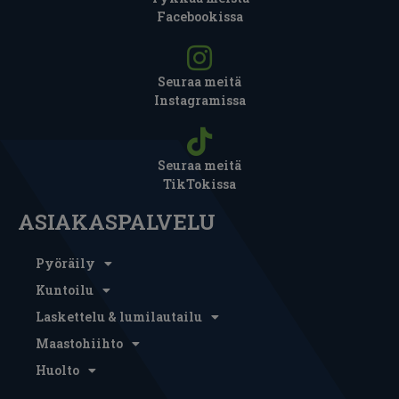
Facebookissa
Seuraa meitä
Instagramissa
Seuraa meitä
TikTokissa
ASIAKASPALVELU
Pyöräily
Kuntoilu
Laskettelu & lumilautailu
Maastohiihto
Huolto