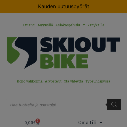
Kauden uutuuspyörät
Etusivu
Myymälä
Asiakaspalvelu
Yrityksille
Koko valikoima
Arvostelut
Ota yhteyttä
Työsuhdepyörä
0
Oma tili
0,00
€