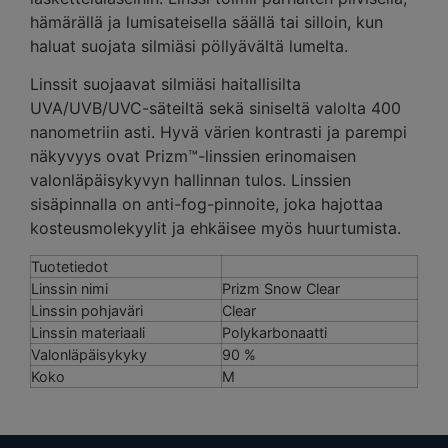
hämärällä ja lumisateisella säällä tai silloin, kun
haluat suojata silmiäsi pöllyävältä lumelta.
Linssit suojaavat silmiäsi haitallisilta
UVA/UVB/UVC-säteiltä sekä siniseltä valolta 400
nanometriin asti. Hyvä värien kontrasti ja parempi
näkyvyys ovat Prizm™-linssien erinomaisen
valonläpäisykyvyn hallinnan tulos. Linssien
sisäpinnalla on anti-fog-pinnoite, joka hajottaa
kosteusmolekyylit ja ehkäisee myös huurtumista.
Tuotetiedot
Linssin nimi
Prizm Snow Clear
Linssin pohjaväri
Clear
Linssin materiaali
Polykarbonaatti
Valonläpäisykyky
90 %
Koko
M