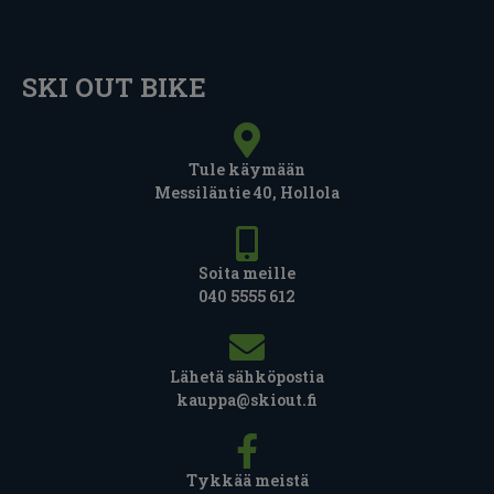
SKI OUT BIKE
Tule käymään
Messiläntie 40, Hollola
Soita meille
040 5555 612
Lähetä sähköpostia
kauppa@skiout.fi
Tykkää meistä