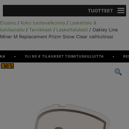
TUOTTEET
Etusivu
/
Koko tuotevalikoima
/
Laskettelu &
lumilautailu
/
Tarvikkeet
/
Laskettelulasit
/ Oakley Line
Miner M Replacement Prizm Snow Clear vaihtolinssi
•
YLI 90 € TILAUKSET TOIMITUSKULUITTA
•
RESU
-30 %