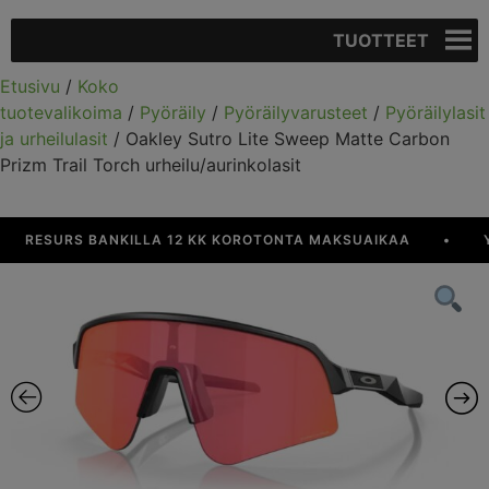
TUOTTEET
Etusivu
/
Koko
tuotevalikoima
/
Pyöräily
/
Pyöräilyvarusteet
/
Pyöräilylasit
ja urheilulasit
/ Oakley Sutro Lite Sweep Matte Carbon
Prizm Trail Torch urheilu/aurinkolasit
RESURS BANKILLA 12 KK KOROTONTA MAKSUAIKAA
•
YLI