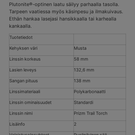
Plutonite®-optinen laatu säilyy parhaalla tasolla.
Tarpeen vaatiessa myös käsinpesu ja ilmakuivaus.
Ethän hankaa lasejasi hansikkaalla tai karhealla
kankaalla.
Tuotetiedot
Kehyksen väri
Musta
Linssin korkeus
58 mm
Lasien leveys
132,6 mm
Sangan pituus
138 mm
Linssimateriaali
Polykarbonaatti
Linssin ominaisuudet
Standardi
Linssin nimi
Prizm Trail Torch
Lisäinfo
2
Valaistusolosuhteet
Puolipilvinen sää