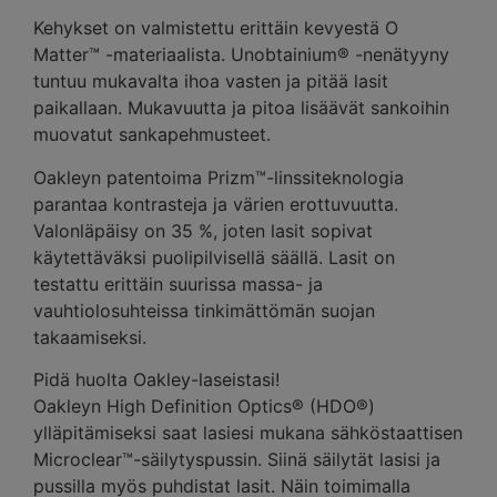
Kehykset on valmistettu erittäin kevyestä O
Matter™ -materiaalista. Unobtainium® -nenätyyny
tuntuu mukavalta ihoa vasten ja pitää lasit
paikallaan. Mukavuutta ja pitoa lisäävät sankoihin
muovatut sankapehmusteet.
Oakleyn patentoima Prizm™-linssiteknologia
parantaa kontrasteja ja värien erottuvuutta.
Valonläpäisy on 35 %, joten lasit sopivat
käytettäväksi puolipilvisellä säällä. Lasit on
testattu erittäin suurissa massa- ja
vauhtiolosuhteissa tinkimättömän suojan
takaamiseksi.
Pidä huolta Oakley-laseistasi!
Oakleyn High Definition Optics® (HDO®)
ylläpitämiseksi saat lasiesi mukana sähköstaattisen
Microclear™-säilytyspussin. Siinä säilytät lasisi ja
pussilla myös puhdistat lasit. Näin toimimalla