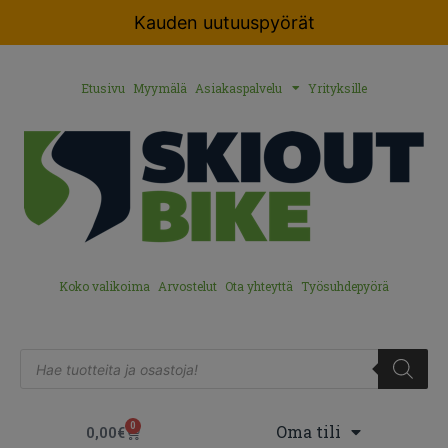
Kauden uutuuspyörät
Etusivu
Myymälä
Asiakaspalvelu
Yrityksille
Koko valikoima
Arvostelut
Ota yhteyttä
Työsuhdepyörä
0
Oma tili
0,00
€