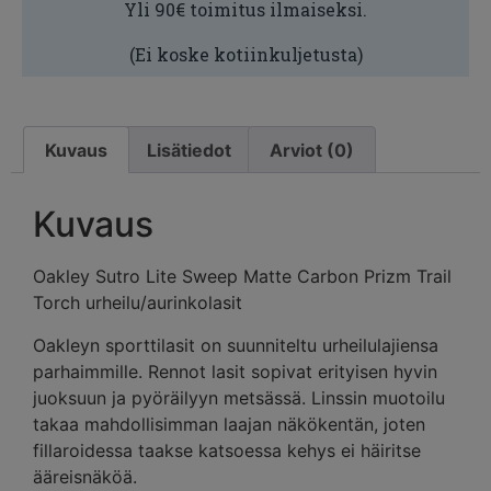
Yli 90€ toimitus ilmaiseksi.
(Ei koske kotiinkuljetusta)
Kuvaus
Lisätiedot
Arviot (0)
Kuvaus
Oakley Sutro Lite Sweep Matte Carbon Prizm Trail
Torch urheilu/aurinkolasit
Oakleyn sporttilasit on suunniteltu urheilulajiensa
parhaimmille. Rennot lasit sopivat erityisen hyvin
juoksuun ja pyöräilyyn metsässä. Linssin muotoilu
takaa mahdollisimman laajan näkökentän, joten
fillaroidessa taakse katsoessa kehys ei häiritse
ääreisnäköä.