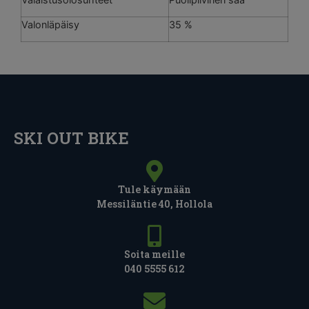
Valonläpäisy
35 %
SKI OUT BIKE
Tule käymään
Messiläntie 40, Hollola
Soita meille
040 5555 612