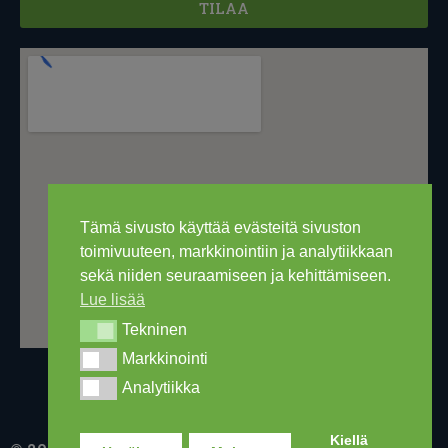
TILAA
Tämä sivusto käyttää evästeitä sivuston
toimivuuteen, markkinointiin ja analytiikkaan
sekä niiden seuraamiseen ja kehittämiseen.
Lue lisää
Tekninen
Tekninen
Markkinointi
Markkinointi
Analytiikka
Analytiikka
Kiellä