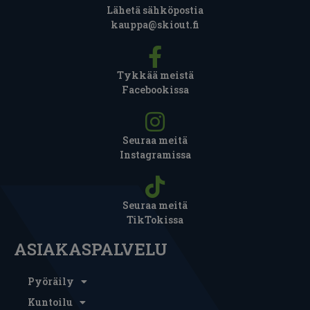
Lähetä sähköpostia
kauppa@skiout.fi
Tykkää meistä
Facebookissa
Seuraa meitä
Instagramissa
Seuraa meitä
TikTokissa
ASIAKASPALVELU
Pyöräily
Kuntoilu