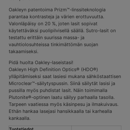
Oakleyn patentoima Prizm™-linssiteknologia
parantaa kontrasteja ja värien erottuvuutta.
Valonläpäisy on 20 %, joten lasit sopivat
käytettäväksi puolipilvisellä säällä. Sutro-lasit on
testattu erittäin suurissa massa- ja
vauhtiolosuhteissa tinkimättömän suojan
takaamiseksi.
Pidä huolta Oakley-laseistasi!
Oakleyn High Definition Optics® (HDO®)
ylläpitämiseksi saat lasiesi mukana sähköstaattisen
Microclear™-säilytyspussin. Siinä säilytät lasisi ja
pussilla myös puhdistat lasit. Näin toimimalla
Plutonite®-optinen laatu säilyy parhaalla tasolla.
Tarpeen vaatiessa myös käsinpesu ja ilmakuivaus.
Ethän hankaa lasejasi hansikkaalla tai karhealla
kankaalla.
Tuotetiedot