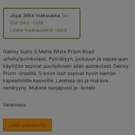
Jopa 36kk maksuaika
Ski
Out Bike -tilillä
Laske kuukausierät tästä
Oakley Sutro S Matte White Prizm Road
urheilu/aurinkolasit. Pyöräilyyn, juoksuun ja vapaa-ajan
käyttöön sopivat puolipilvisen sään aurinkolasit Oakley
Prizm -linssillä. S-koon lasit sopivat hyvin hieman
kapeammille kasvoille. Laseissa iso ja mukava
nenätyyny. Mukana suojapussi ja -kotelo.
Varastossa
Lisää ostoskoriin