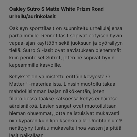
Oakley Sutro S Matte White Prizm Road
urheilu/aurinkolasit
Oakleyn sporttilasit on suunniteltu urheilulajiensa
parhaimmille. Rennot lasit sopivat erityisen hyvin
vapaa-ajan käyttöön sekä juoksuun ja pyöräilyyn
tiellä. Sutro S -lasit ovat aavistuksen pienemmät
kuin perinteiset Sutrot, joten ne sopivat hyvin
kapeammille kasvoille.
Kehykset on valmistettu erittäin kevyestä O
Matter™ -materiaalista. Linssin muotoilu takaa
mahdollisimman laajan näkökentän, joten
fillaroidessa taakse katsoessa kehys ei häiritse
ääreisnäköä. Lasien sangat ovat muotoilultaan
hieman ohuemmat, jotta ne istuisivat mukavasti
niin kypärän kuin lippiksenkin alla. Unobtainium®
nenätyyny tuntuu mukavalta ihoa vasten ja pitää
lasit paikallaan.