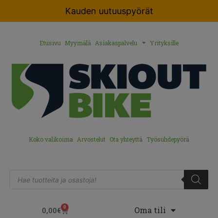
Kauden uutuuspyörät
Etusivu
Myymälä
Asiakaspalvelu
Yrityksille
Koko valikoima
Arvostelut
Ota yhteyttä
Työsuhdepyörä
0
Oma tili
0,00
€