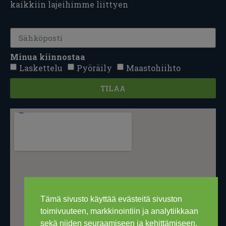
kaikkiin lajeihimme liittyen
Minua kiinnostaa
Laskettelu
Pyöräily
Maastohiihto
TILAA
Tämä sivusto käyttää evästeitä sivuston
toimivuuteen, markkinointiin ja analytiikkaan
sekä niiden seuraamiseen ja kehittämiseen.