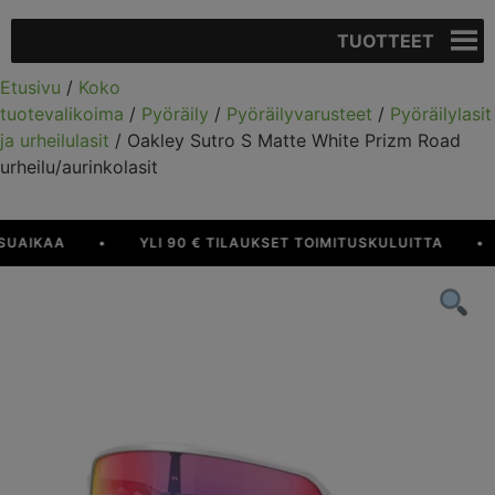
TUOTTEET
Etusivu
/
Koko
tuotevalikoima
/
Pyöräily
/
Pyöräilyvarusteet
/
Pyöräilylasit
ja urheilulasit
/ Oakley Sutro S Matte White Prizm Road
urheilu/aurinkolasit
AIKAA
•
YLI 90 € TILAUKSET TOIMITUSKULUITTA
•