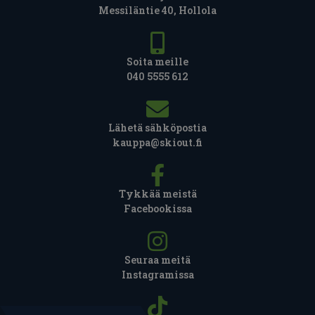
Messiläntie 40, Hollola
Soita meille
040 5555 612
Lähetä sähköpostia
kauppa@skiout.fi
Tykkää meistä
Facebookissa
Seuraa meitä
Instagramissa