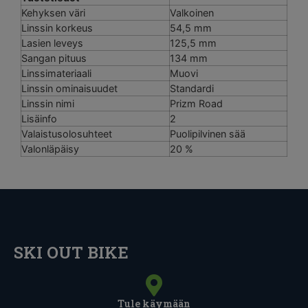
Kehyksen väri
Valkoinen
Linssin korkeus
54,5 mm
Lasien leveys
125,5 mm
Sangan pituus
134 mm
Linssimateriaali
Muovi
Linssin ominaisuudet
Standardi
Linssin nimi
Prizm Road
Lisäinfo
2
Valaistusolosuhteet
Puolipilvinen sää
Valonläpäisy
20 %
SKI OUT BIKE
Tule käymään