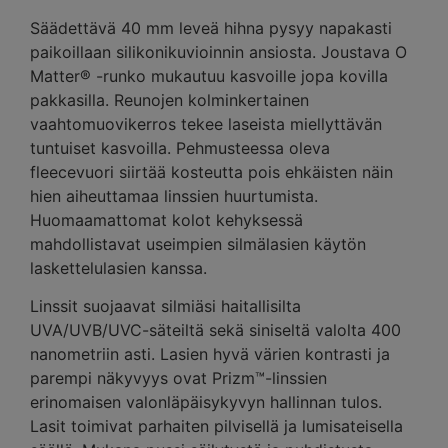
Säädettävä 40 mm leveä hihna pysyy napakasti
paikoillaan silikonikuvioinnin ansiosta. Joustava O
Matter® -runko mukautuu kasvoille jopa kovilla
pakkasilla. Reunojen kolminkertainen
vaahtomuovikerros tekee laseista miellyttävän
tuntuiset kasvoilla. Pehmusteessa oleva
fleecevuori siirtää kosteutta pois ehkäisten näin
hien aiheuttamaa linssien huurtumista.
Huomaamattomat kolot kehyksessä
mahdollistavat useimpien silmälasien käytön
laskettelulasien kanssa.
Linssit suojaavat silmiäsi haitallisilta
UVA/UVB/UVC-säteiltä sekä siniseltä valolta 400
nanometriin asti. Lasien hyvä värien kontrasti ja
parempi näkyvyys ovat Prizm™-linssien
erinomaisen valonläpäisykyvyn hallinnan tulos.
Lasit toimivat parhaiten pilvisellä ja lumisateisella