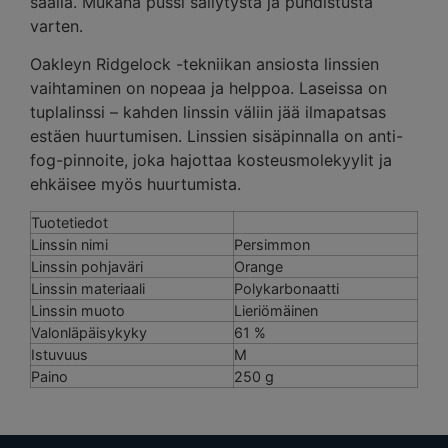
säällä. Mukana pussi säilytystä ja puhdistusta
varten.
Oakleyn Ridgelock -tekniikan ansiosta linssien
vaihtaminen on nopeaa ja helppoa. Laseissa on
tuplalinssi – kahden linssin väliin jää ilmapatsas
estäen huurtumisen. Linssien sisäpinnalla on anti-
fog-pinnoite, joka hajottaa kosteusmolekyylit ja
ehkäisee myös huurtumista.
Tuotetiedot
Linssin nimi
Persimmon
Linssin pohjaväri
Orange
Linssin materiaali
Polykarbonaatti
Linssin muoto
Lieriömäinen
Valonläpäisykyky
61 %
Istuvuus
M
Paino
250 g