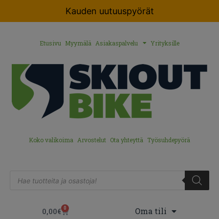
Kauden uutuuspyörät
Etusivu
Myymälä
Asiakaspalvelu
Yrityksille
Koko valikoima
Arvostelut
Ota yhteyttä
Työsuhdepyörä
0
Oma tili
0,00
€