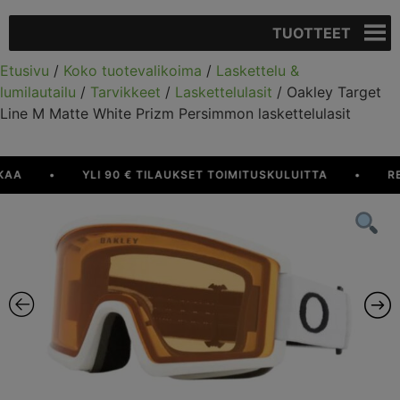
TUOTTEET
Etusivu
/
Koko tuotevalikoima
/
Laskettelu &
lumilautailu
/
Tarvikkeet
/
Laskettelulasit
/ Oakley Target
Line M Matte White Prizm Persimmon laskettelulasit
A
•
YLI 90 € TILAUKSET TOIMITUSKULUITTA
•
RESU