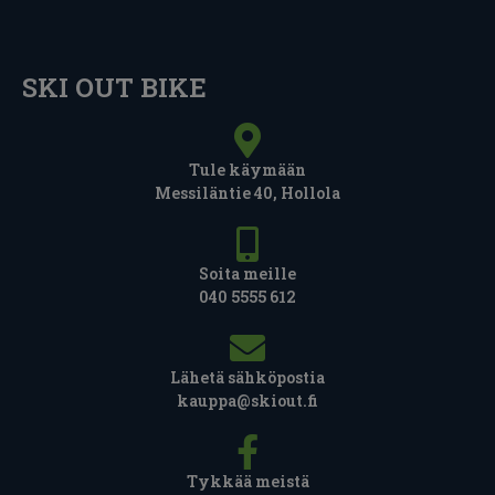
SKI OUT BIKE
Tule käymään
Messiläntie 40, Hollola
Soita meille
040 5555 612
Lähetä sähköpostia
kauppa@skiout.fi
Tykkää meistä