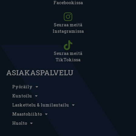
Facebookissa
Seuraa meitä
Instagramissa
Seuraa meitä
TikTokissa
ASIAKASPALVELU
Pyöräily
Kuntoilu
Laskettelu & lumilautailu
Maastohiihto
Huolto