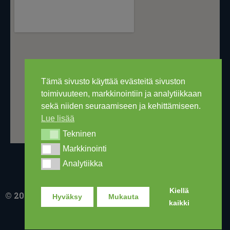
Tämä sivusto käyttää evästeitä sivuston
toimivuuteen, markkinointiin ja analytiikkaan
sekä niiden seuraamiseen ja kehittämiseen.
Lue lisää
Tekninen
Tekninen
Markkinointi
Markkinointi
Analytiikka
Analytiikka
Kiellä
© 2016-2026 Ski Out Bike, Ski-Outlet Finland Oy
Hyväksy
Mukauta
kaikki