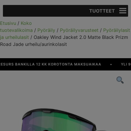
TUOTTEET
Etusivu
/
Koko
tuotevalikoima
/
Pyöräily
/
Pyöräilyvarusteet
/
Pyöräilylasit
ja urheilulasit
/ Oakley Wind Jacket 2.0 Matte Black Prizm
Road Jade urheilu/aurinkolasit
URS BANKILLA 12 KK KOROTONTA MAKSUAIKAA
•
YLI 90 