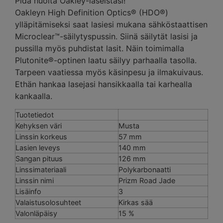
Pidä huolta Oakley-laseistasi!
Oakleyn High Definition Optics® (HDO®)
ylläpitämiseksi saat lasiesi mukana sähköstaattisen
Microclear™-säilytyspussin. Siinä säilytät lasisi ja
pussilla myös puhdistat lasit. Näin toimimalla
Plutonite®-optinen laatu säilyy parhaalla tasolla.
Tarpeen vaatiessa myös käsinpesu ja ilmakuivaus.
Ethän hankaa lasejasi hansikkaalla tai karhealla
kankaalla.
Tuotetiedot
Kehyksen väri
Musta
Linssin korkeus
57 mm
Lasien leveys
140 mm
Sangan pituus
126 mm
Linssimateriaali
Polykarbonaatti
Linssin nimi
Prizm Road Jade
Lisäinfo
3
Valaistusolosuhteet
Kirkas sää
Valonläpäisy
15 %