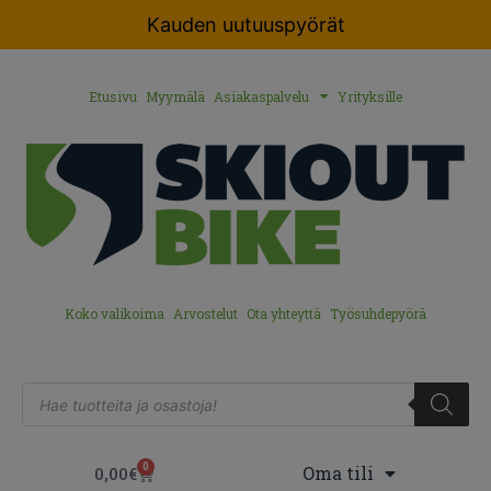
Kauden uutuuspyörät
Etusivu
Myymälä
Asiakaspalvelu
Yrityksille
Koko valikoima
Arvostelut
Ota yhteyttä
Työsuhdepyörä
0
Oma tili
0,00
€