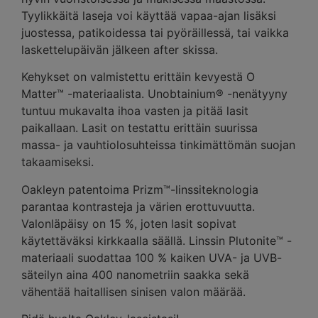
Tyylikkäitä laseja voi käyttää vapaa-ajan lisäksi
juostessa, patikoidessa tai pyöräillessä, tai vaikka
laskettelupäivän jälkeen after skissa.
Kehykset on valmistettu erittäin kevyestä O
Matter™ -materiaalista. Unobtainium® -nenätyyny
tuntuu mukavalta ihoa vasten ja pitää lasit
paikallaan. Lasit on testattu erittäin suurissa
massa- ja vauhtiolosuhteissa tinkimättömän suojan
takaamiseksi.
Oakleyn patentoima Prizm™-linssiteknologia
parantaa kontrasteja ja värien erottuvuutta.
Valonläpäisy on 15 %, joten lasit sopivat
käytettäväksi kirkkaalla säällä. Linssin Plutonite™ -
materiaali suodattaa 100 % kaiken UVA- ja UVB-
säteilyn aina 400 nanometriin saakka sekä
vähentää haitallisen sinisen valon määrää.