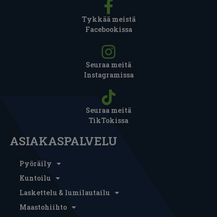
Tykkää meistä
Facebookissa
Seuraa meitä
Instagramissa
Seuraa meitä
TikTokissa
ASIAKASPALVELU
Pyöräily
Kuntoilu
Laskettelu & lumilautailu
Maastohiihto