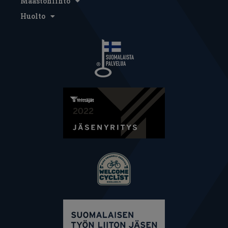
Maastohiihto
Huolto