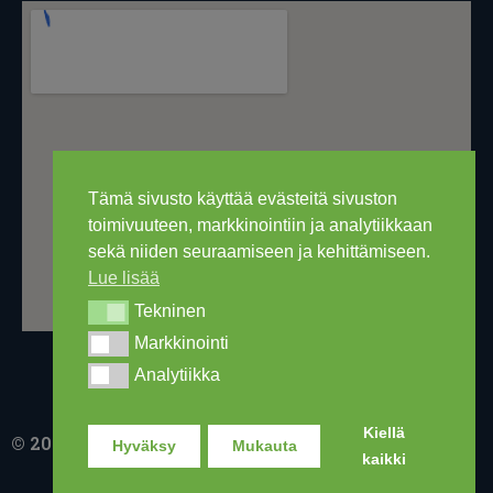
Tämä sivusto käyttää evästeitä sivuston
toimivuuteen, markkinointiin ja analytiikkaan
sekä niiden seuraamiseen ja kehittämiseen.
Lue lisää
Tekninen
Tekninen
Markkinointi
Markkinointi
Analytiikka
Analytiikka
Kiellä
© 2016-2026 Ski Out Bike, Ski-Outlet Finland Oy
Hyväksy
Mukauta
kaikki