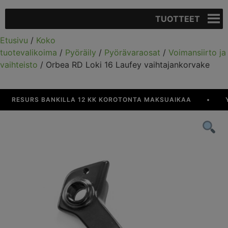
TUOTTEET
Etusivu
/
Koko
tuotevalikoima
/
Pyöräily
/
Pyörävaraosat
/
Voimansiirto ja
vaihteisto
/ Orbea RD Loki 16 Laufey vaihtajankorvake
RESURS BANKILLA 12 KK KOROTONTA MAKSUAIKAA
•
YLI