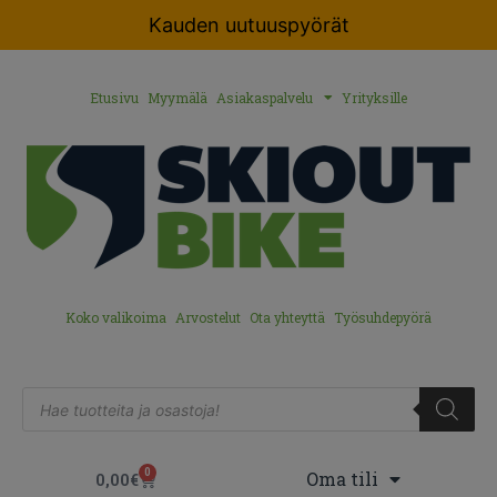
Kauden uutuuspyörät
Etusivu
Myymälä
Asiakaspalvelu
Yrityksille
Koko valikoima
Arvostelut
Ota yhteyttä
Työsuhdepyörä
0
Oma tili
0,00
€