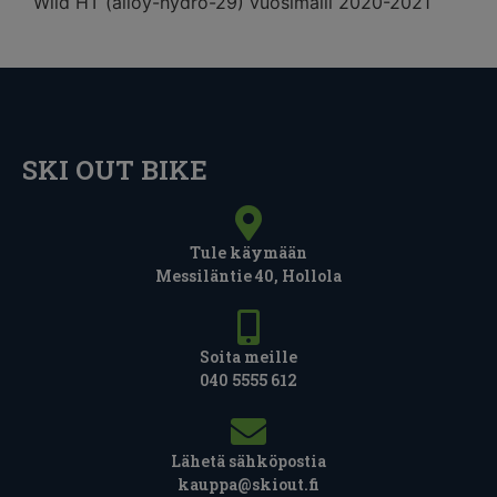
Wild HT (alloy-hydro-29) vuosimalli 2020-2021
SKI OUT BIKE
Tule käymään
Messiläntie 40, Hollola
Soita meille
040 5555 612
Lähetä sähköpostia
kauppa@skiout.fi