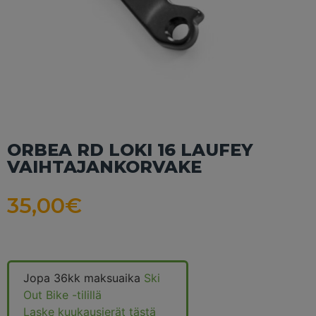
ORBEA RD LOKI 16 LAUFEY
VAIHTAJANKORVAKE
35,00
€
Jopa 36kk maksuaika
Ski
Out Bike -tilillä
Laske kuukausierät tästä